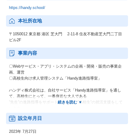
https://handy.school/
本社所在地
〒1050012 東京都 港区 芝大門 2-11-8 住友不動産芝大門二丁目
ビル2F
事業内容
〇Webサービス・アプリ・システムの企画・開発・販売の事業企
画、運営
〇高校生向け求人管理システム「Handy進路指導室」
ハンディ株式会社は、自社サービス「Handy進路指導室」を通し
て、高校生にとって、一番身近な大人である
”先生”の進路指導をサポートしながら、”高校生”の就活支援をして
います。
70年来変わらない、高卒就活の仕組みを変えることで、多忙な先
設立年月日
生の働き方改革と、
高校生の幅広いキャリアの実現を目指しています。
2023年 7月27日
さらに、企業の高卒採用手法に新しい風を吹き込むことによっ