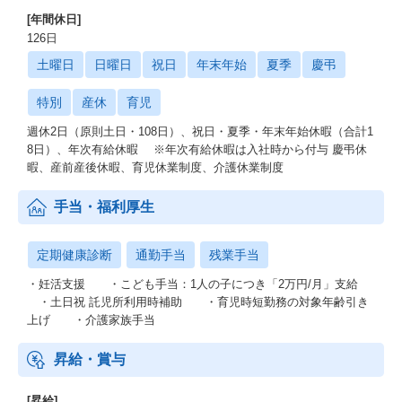
[年間休日]
126日
土曜日
日曜日
祝日
年末年始
夏季
慶弔
特別
産休
育児
週休2日（原則土日・108日）、祝日・夏季・年末年始休暇（合計1
8日）、年次有給休暇 ※年次有給休暇は入社時から付与 慶弔休
暇、産前産後休暇、育児休業制度、介護休業制度
手当・福利厚生
定期健康診断
通勤手当
残業手当
・妊活支援 ・こども手当：1人の子につき「2万円/月」支給
・土日祝 託児所利用時補助 ・育児時短勤務の対象年齢引き
上げ ・介護家族手当
昇給・賞与
[昇給]