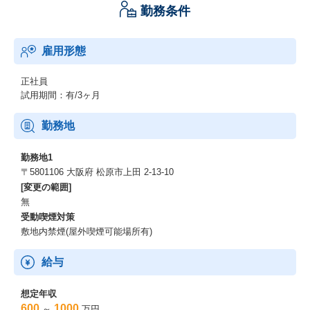
勤務条件
雇用形態
正社員
試用期間：有/3ヶ月
勤務地
勤務地1
〒5801106 大阪府 松原市上田 2-13-10
[変更の範囲]
無
受動喫煙対策
敷地内禁煙(屋外喫煙可能場所有)
給与
想定年収
600
1000
～
万円