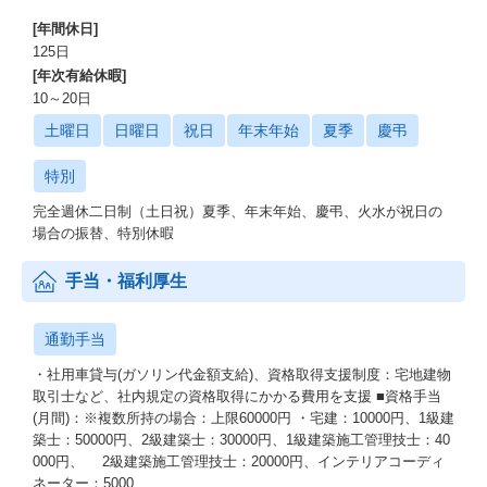
[年間休日]
125日
[年次有給休暇]
10～20日
土曜日
日曜日
祝日
年末年始
夏季
慶弔
特別
完全週休二日制（土日祝）夏季、年末年始、慶弔、火水が祝日の
場合の振替、特別休暇
手当・福利厚生
通勤手当
・社用車貸与(ガソリン代金額支給)、資格取得支援制度：宅地建物
取引士など、社内規定の資格取得にかかる費用を支援 ■資格手当
(月間)：※複数所持の場合：上限60000円 ・宅建：10000円、1級建
築士：50000円、2級建築士：30000円、1級建築施工管理技士：40
000円、 2級建築施工管理技士：20000円、インテリアコーディ
ネーター：5000