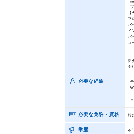
-
-
【
フロ
バッ
イン
バッ
コ
変
会
必要な経験
-
-
-
-
必要な免許・資格
特
学歴
不