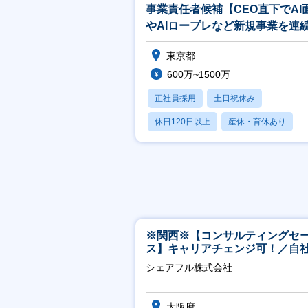
事業責任者候補【CEO直下でAI
やAIロープレなど新規事業を連
功】
東京都
600万~1500万
正社員採用
土日祝休み
休日120日以上
産休・育休あり
学歴不問
※関西※【コンサルティングセ
ス】キャリアチェンジ可！／自
ービス『シェアフル』の営業
シェアフル株式会社
大阪府