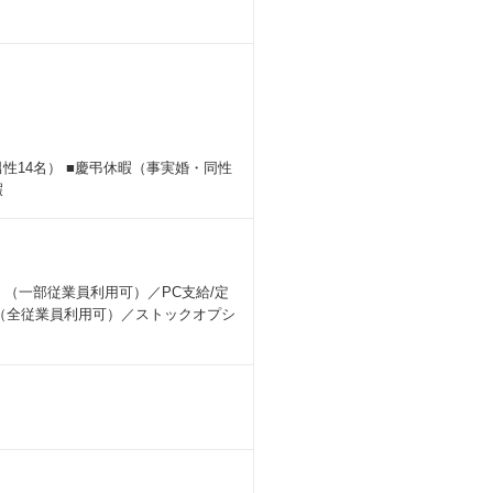
性14名） ■慶弔休暇（事実婚・同性
暇
 （一部従業員利用可）／PC支給/定
 （全従業員利用可）／ストックオプシ