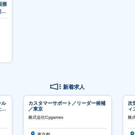
面接
続成
新着求人
ール
カスタマーサポート／リーダー候補
次
社サ
／東京
ィ
株式会社Cygames
株
東京都