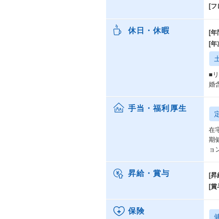
[
休日・休暇
[年
[
■
婚
手当・福利厚生
在
期
ョ
昇給・賞与
[昇
[賞
保険