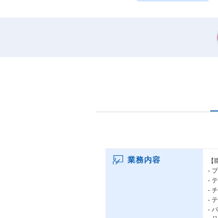
業務内容
【
-
-
-
-
-