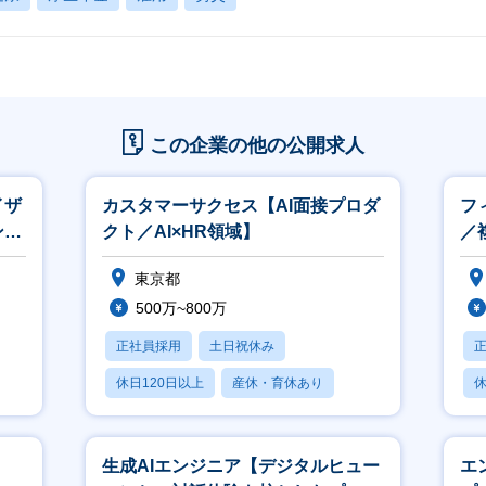
この企業の他の公開求人
イザ
カスタマーサクセス【AI面接プロダ
フ
ント
クト／AI×HR領域】
／
東京都
500万~800万
正社員採用
土日祝休み
休日120日以上
産休・育休あり
休
学歴不問
）
生成AIエンジニア【デジタルヒュー
エ