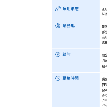
雇用形態
正
試
勤務地
勤
[変
会
受
給与
想
月
給
勤務時間
[勤
[
[み
み
月
み