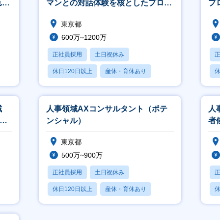
れる
マンとの対話体験を核としたプロダ
プ
クト開発】
東京都
600万~1200万
正社員採用
土日祝休み
休日120日以上
産休・育休あり
休
学歴不問
域
人事領域AXコンサルタント（ポテ
人
を活
ンシャル）
者
東京都
500万~900万
正社員採用
土日祝休み
休日120日以上
産休・育休あり
休
フレックス