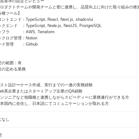
 品質基準の設定とレビュー
 プロダクトチームや開発チームと密に連携し、品質向上に向けた取り組みの推進
各種ツール】
ントエンド：TypeScript, React, Next.js, shadcn/ui
クエンド ：TypeScript, Node.js, NestJS, PostgreSQL
フラ ：AWS, Terraform
クログ管理：Notion
ード管理 ：Github
更の範囲：有
社の定める業務
 テスト設計〜ケース作成、実行までの一連の実務経験
 Web系企業またはスタートアップ企業のQA経験
 エンジニアなど他職種と連携しながらスピーディーに業務遂行ができる方
 日本国内に在住し、日本語にてコミュニケーションが取れる方
になし
問