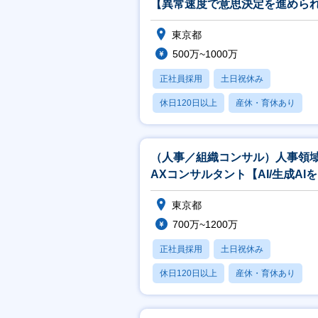
【異常速度で意思決定を進めら
ポジション】
東京都
500万~1000万
正社員採用
土日祝休み
休日120日以上
産休・育休あり
学歴不問
（人事／組織コンサル）人事領
AXコンサルタント【AI/生成AI
用した業務変革の構想策定】
東京都
700万~1200万
正社員採用
土日祝休み
休日120日以上
産休・育休あり
学歴不問