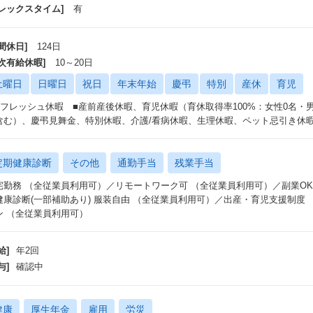
フレックスタイム]
有
間休日]
124日
年次有給休暇]
10～20日
土曜日
日曜日
祝日
年末年始
慶弔
特別
産休
育児
リフレッシュ休暇 ■産前産後休暇、育児休暇（育休取得率100%：女性0名・男
含む）、慶弔見舞金、特別休暇、介護/看病休暇、生理休暇、ペット忌引き休
定期健康診断
その他
通勤手当
残業手当
宅勤務 （全従業員利用可）／リモートワーク可 （全従業員利用可）／副業OK
健康診断(一部補助あり) 服装自由 （全従業員利用可）／出産・育児支援制度
ン （全従業員利用可）
給]
年2回
与]
確認中
健康
厚生年金
雇用
労災