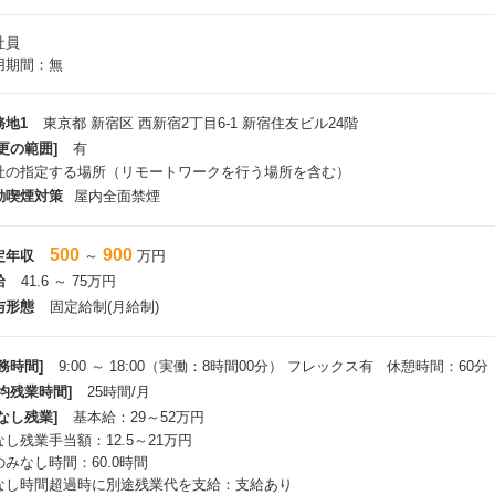
社員
用期間：無
務地1
東京都 新宿区 西新宿2丁目6-1 新宿住友ビル24階
更の範囲]
有
社の指定する場所（リモートワークを行う場所を含む）
動喫煙対策
屋内全面禁煙
500
900
定年収
～
万円
給
41.6 ～ 75万円
与形態
固定給制(月給制)
務時間]
9:00 ～ 18:00（実働：8時間00分） フレックス有 休憩時間：60分
平均残業時間]
25時間/月
なし残業]
基本給：29～52万円
なし残業手当額：12.5～21万円
のみなし時間：60.0時間
なし時間超過時に別途残業代を支給：支給あり