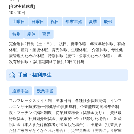
[年次有給休暇]
10～10日
土曜日
日曜日
祝日
年末年始
夏季
慶弔
特別
産休
育児
完全週休2日制（土・日）、 祝日、夏季休暇、年末年始休暇、有給
休暇、産前・産後休暇、育児休暇、生理休暇、 介護休暇、母性健
康管理のための休暇、特別休暇（慶弔・公事のための休暇）、年
次有給休暇： 試用期間終了後に10日間付与
手当・福利厚生
通勤手当
残業手当
フルフレックスタイム制、出張日当、各種社会保険完備、インフ
ルエンザ予防接種/一部健診の負担無料、企業型確定拠出年金制
度・マッチング拠出制度、従業員持株会（奨励金あり）、資格取
得報奨金、社員紹介報奨金、結婚祝い金（結婚した場合）、出産
祝い金（本人または配偶者が出産した場合）、弔慰金（従業員ま
たはご家族がなくなられた場合）、災害見舞金（災害により家屋