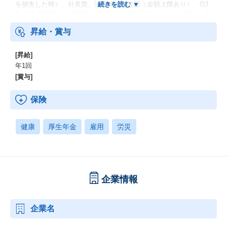
を損失した時）、社長賞、法定外健康診断（金額上限あり）、OJ
T・Off-JT研修、社外研修、メンター制度、社内サークル活動、各
種社内イベント・懇親会 など
昇給・賞与
[昇給]
年1回
[賞与]
保険
健康
厚生年金
雇用
労災
企業情報
企業名