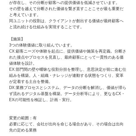
が存在し、その分断が顧客への提供価値を低減させています。
その壁を越えて分断された価値を繋ぎ直すことこそが最も重要だ
と考えています。
同ユニットの役割は、クライアントが創出する価値が最終顧客へ
と流れ続ける仕組みを実現することです。
【施策】
3つの体験価値に取り組んでいます。
CX:顧客ニーズや体験を起点に、提供価値や施策を再定義。分断さ
れた接点やプロセスを見直し、最終顧客にとって一貫性のある価
値体験を設計。
EX:部門間の壁や曖昧な役割分担を整理し、意思決定が前に進む仕
組みを構築。人・組織・ナレッジが連動する状態をつくり、変革
が定着する土台を整備。
DX:業務プロセスとシステム、データの分断を解消し、価値が滞ら
ず流れるデジタル基盤を構築。データ分析等により、更なるCX・
EXの可能性を検証し、計画・実行。
変更の範囲：有
必要に応じて、会社が出向を命じる場合があり、その場合は出向
先の定める業務