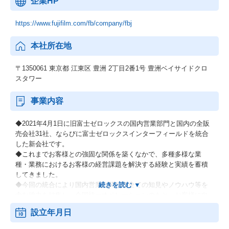
企業HP
https://www.fujifilm.com/fb/company/fbj
本社所在地
〒1350061 東京都 江東区 豊洲 2丁目2番1号 豊洲ベイサイドクロ
スタワー
事業内容
◆2021年4月1日に旧富士ゼロックスの国内営業部門と国内の全販
売会社31社、ならびに富士ゼロックスインターフィールドを統合
した新会社です。
◆これまでお客様との強固な関係を築くなかで、多種多様な業
種・業務におけるお客様の経営課題を解決する経験と実績を蓄積
してきました。
◆今回の統合により国内営業に関わる全ての知見やノウハウ等を
含む総力を結集し、全国統一オペレーションのもと、お客様に向
けて新たな価値提供を加速し、これまで以上に迅速かつダイナミ
設立年月日
ックにお客様のニーズにお応えします。