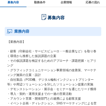
募集内容
勤務条件
企業情報
応募の流れ
募集内容
業務内容
【業務内容】
・顧客（印刷会社・サービスビューロ・一般企業など）を取り巻
く環境から推察した仮説課題の立案
・その仮説課題を検証するためのアプローチ・課題把握・ヒアリ
ング
・グラフィックコミュニケーション事業領域の改善策、マーケテ
ィング施策の立案・設計
・自社製品（POD機、デジタル輪転インクジェットプリンター
等）や周辺ソリューションをSIしたソリューション提案の実施
・デモンストレーション・展示会・セミナーを通じたリード獲得
・導入・契約・運用支援までの一連の営業活動
・アカウント営業・開発部門との連携による顧客支援
・イベント企画・ディレクション、SNSマーケティングによる営