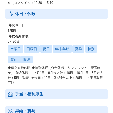
有（コアタイム：10:30～15:10）
休日・休暇
[年間休日]
125日
[年次有給休暇]
5～20日
土曜日
日曜日
祝日
年末年始
夏季
特別
産休
育児
◆積立有給休暇 ◆特別休暇（永年勤続、リフレッシュ、慶弔ほ
か） 有給休暇：（4月1日～9月末入社：10日、10月1日～3月末入
社：5日、勤続1年未満：12日、勤続1年以上：20日） ・半日取得
可能
手当・福利厚生
昇給・賞与