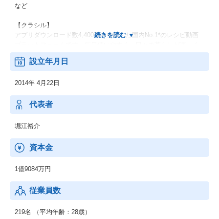
など
【クラシル】
アプリダウンロード数4,400万を突破した国内No.1*のレシピ動画
プラットフォームです。毎日使いやすく、日々の暮らしが楽しく
なる情報が集まり、人のあたたかさが伝わるサービスを目指して
設立年月日
います。
2014年 4月22日
【TRILL】
TRILL (トリル) はあなたらしさを応援する、国内No.1*のライフス
タイルプラットフォームです。
代表者
【レシチャレ】
堀江裕介
「Save Everyday Life」をサービスミッションに掲げ、お買い物を
まるごとお得に変えるアプリです。移動距離や電子チラシ(クラシ
資本金
ルチラシ)の閲覧数、お買い物後のレシートの送信数に応じてポイ
ントを獲得し、様々な特典と交換することができます。
1億9084万円
従業員数
219名 （平均年齢：28歳）