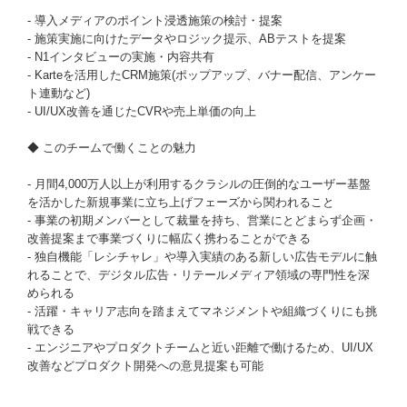
- 導入メディアのポイント浸透施策の検討・提案
- 施策実施に向けたデータやロジック提示、ABテストを提案
- N1インタビューの実施・内容共有
- Karteを活用したCRM施策(ポップアップ、バナー配信、アンケー
ト連動など)
- UI/UX改善を通じたCVRや売上単価の向上
◆ このチームで働くことの魅力
- 月間4,000万人以上が利用するクラシルの圧倒的なユーザー基盤
を活かした新規事業に立ち上げフェーズから関われること
- 事業の初期メンバーとして裁量を持ち、営業にとどまらず企画・
改善提案まで事業づくりに幅広く携わることができる
- 独自機能「レシチャレ」や導入実績のある新しい広告モデルに触
れることで、デジタル広告・リテールメディア領域の専門性を深
められる
- 活躍・キャリア志向を踏まえてマネジメントや組織づくりにも挑
戦できる
- エンジニアやプロダクトチームと近い距離で働けるため、UI/UX
改善などプロダクト開発への意見提案も可能