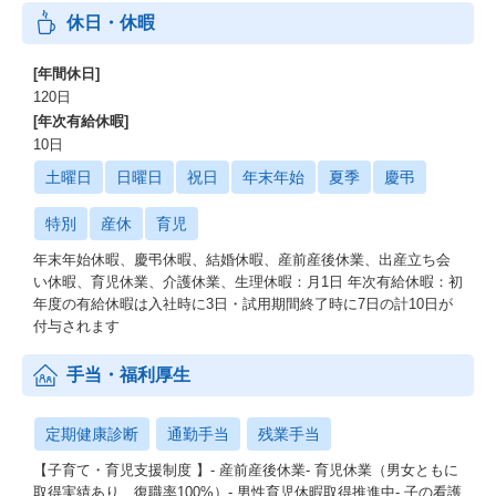
休日・休暇
[年間休日]
120日
[年次有給休暇]
10日
土曜日
日曜日
祝日
年末年始
夏季
慶弔
特別
産休
育児
年末年始休暇、慶弔休暇、結婚休暇、産前産後休業、出産立ち会
い休暇、育児休業、介護休業、生理休暇：月1日 年次有給休暇：初
年度の有給休暇は入社時に3日・試用期間終了時に7日の計10日が
付与されます
手当・福利厚生
定期健康診断
通勤手当
残業手当
【子育て・育児支援制度 】- 産前産後休業- 育児休業（男女ともに
取得実績あり、復職率100%）- 男性育児休暇取得推進中- 子の看護