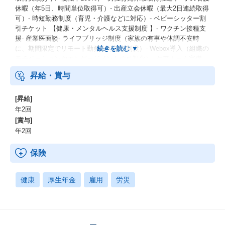
休暇（年5日、時間単位取得可）- 出産立会休暇（最大2日連続取得
可）- 時短勤務制度（育児・介護などに対応）- ベビーシッター割
引チケット 【健康・メンタルヘルス支援制度 】- ワクチン接種支
援- 産業医面談- ライフブリッジ制度（家族の有事や体調不安時
に、期間限定でリモート勤務が可能な制度）- Webox導入（組織の
モチベーションやエンゲージメントの可視化）- ケアルーム完備
昇給・賞与
[昇給]
年2回
[賞与]
年2回
保険
健康
厚生年金
雇用
労災