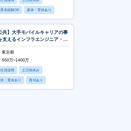
正社員採用
土日祝休み
界未経験OK
産休・育休あり
賞与あり
公共】大手モバイルキャリアの事
を支えるインフラエンジニア・イ
フラアーキテクト<188>
東京都
550万~1400万
正社員採用
土日祝休み
産休・育休あり
賞与あり
フレックス