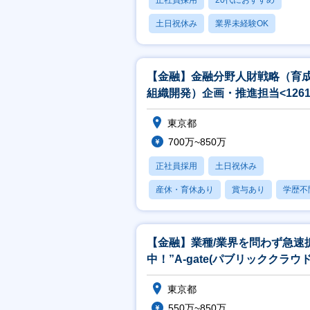
正社員採用
20代におすすめ
土日祝休み
業界未経験OK
産休・育休あり
【金融】金融分野人財戦略（育
組織開発）企画・推進担当<1261
東京都
700万~850万
正社員採用
土日祝休み
産休・育休あり
賞与あり
学歴不
【金融】業種/業界を問わず急速
中！”A-gate(パブリッククラウ
用ソリューション)”の企画
東京都
550万~850万