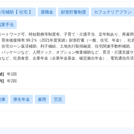
住宅補助【 社宅 】
退職金
財形貯蓄制度
カフェテリアプラン
残業手当
モートワーク可、時短勤務等制度有、子育て・介護手当、定年制あり、再雇用
：育休後復帰率:99.2％（2021年度実績）財形貯蓄（一般、住宅、年金）、
、住宅ローン返済補助、利子補給、土地先行取得融資、住宅関連手数料補助、
・パッケージなど、人間ドック、オプション検査補助など、育児・介護支援サ
金など、社員食堂、企業年金（企業年金基金、確定拠出年金）、電気通信共済会
給]
年1回
与]
年2回
健康
厚生年金
雇用
労災