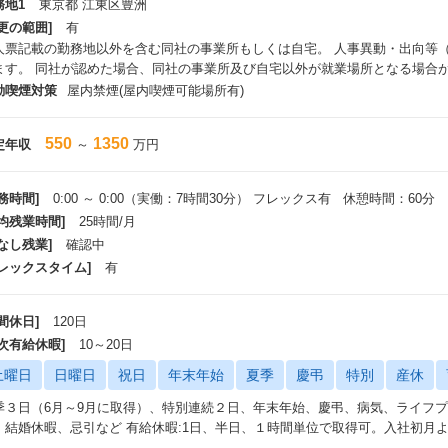
務地1
東京都 江東区豊洲
定期的なチームミーティングを通じて課題を共有し、チーム全体で解決に取
更の範囲]
有
若い内からチームリーダー/プロジェクトリーダーとしてのマネジメントの
人票記載の勤務地以外を含む同社の事業所もしくは自宅。 人事異動・出向等
キルをさらに高めることができます。
ます。 同社が認めた場合、同社の事業所及び自宅以外が就業場所となる場合
ご自身のご要望も踏まえて、管理職・専門職など複数の選択肢から最適なキ
動喫煙対策
屋内禁煙(屋内喫煙可能場所有)
550
1350
定年収
～
万円
務時間]
0:00 ～ 0:00（実働：7時間30分） フレックス有 休憩時間：60分
平均残業時間]
25時間/月
なし残業]
確認中
フレックスタイム]
有
間休日]
120日
年次有給休暇]
10～20日
土曜日
日曜日
祝日
年末年始
夏季
慶弔
特別
産休
季３日（6月～9月に取得）、特別連続２日、年末年始、慶弔、病気、ライフ
、結婚休暇、忌引など 有給休暇:1日、半日、１時間単位で取得可。入社初月