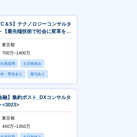
TC＆S】テクノロジーコンサルタ
ト【最先端技術で社会に変革を起
すITコンサル】<244>
東京都
700万~1400万
正社員採用
土日祝休み
産休・育休あり
賞与あり
フレックス
金融】集約ポスト_DXコンサルタ
<3023>
東京都
450万~1350万