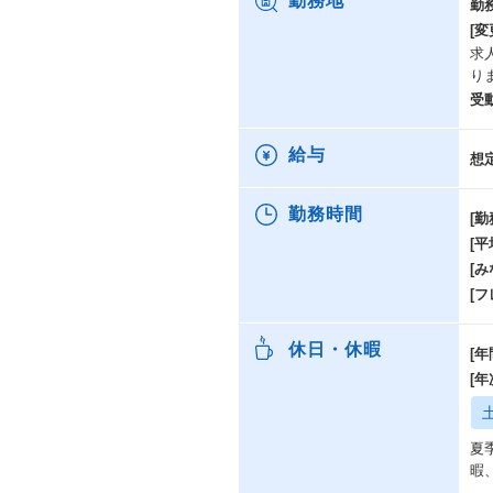
勤務地
勤
・
[変
・
求
ス
り
・
受
給与
想
勤務時間
[勤
[
[み
[
休日・休暇
[年
[
夏
暇