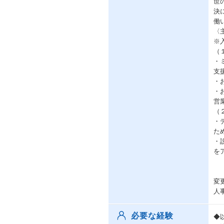
世
決
働
〈
※
（
・
支
・
・
営
（
・
た
・
を
変
人
必要な経験
◆