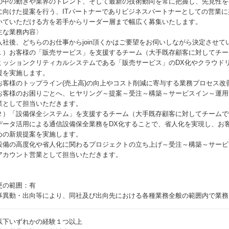
の中の動きや業界のトレンド、そして最新の技術動向を常に把握し、先見性を
に向けた提案を行う、ITパートナーでありビジネスパートナーとしての営業
いていただける方を若手からリーダー層まで幅広く募集いたします。
主な業務内容〉
入社後、どちらのお仕事からjoin頂くかはご要望をお伺いしながら決定させて
１）お客様の「販売サービス」を支援するチーム（大手既存顧客に対してチー
ミッションクリティカルシステムである「販売サービス」のDX化やクラウド
援を実施します。
お客様のトップライン(売上高)の向上やコスト削減に寄与する業務プロセス改
お客様のお困りごとへ、ヒヤリング～提案～受注～構築～サービスイン～運用
業として担当いただきます。
２）「設備保全システム」を支援するチーム（大手既存顧客に対してチームで
データ活用による通信設備保全業務をDX化することで、省人化を実現し、お
めの新規提案を実施します。
設備の高度化や省人化に関わるプロジェクトの立ち上げ～受注～構築～サービ
アカウント営業として担当いただきます。
更の範囲：有
事異動・出向等により、同社及び出向先における各種業務全般の範囲内で業務
以下いずれかの経験１つ以上