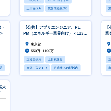
正社員採用
20代におすすめ
土日祝休み
業界未経験OK
業
産休・育休あり
成・
【公共】アプリエンジニア、PL、
【
>
PM（エネルギー業界向け）＜1238
業
＞
ン
東京都
550万~1100万
正社員採用
土日祝休み
問
産休・育休あり
月残業20時間以内
賞与あり
拡大
ド活