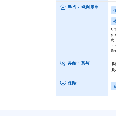
手当・福利厚生
リ
有
費
ト
舞
昇給・賞与
[昇
[賞
保険