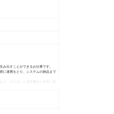
生み出すことができるお仕事です。
密に連携をとり、システムの納品まで
あり、やりがいと成長機会が非常に多
で感じることができます。
の進め方や職場環境への適応をサポー
ウを習得できる環境です。