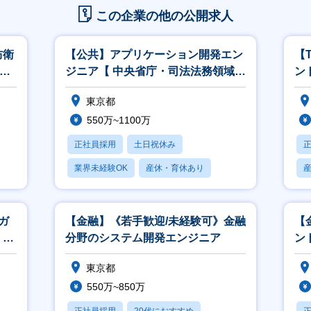
この企業の他の公開求人
防衛
【公共】アプリケーション開発エン
【
M
ジニア【 中央省庁・司法法務領域】
ン
<564>
こ
東京都
550万~1100万
正社員採用
土日祝休み
業界未経験OK
産休・育休あり
賞与あり
ガ
【金融】《若手歓迎/未経験可》金融
【
、開
分野のシステム開発エンジニア
ント
東京都
550万~850万