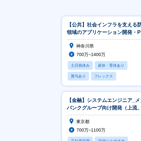
【公共】社会インフラを支える
領域のアプリケーション開発・P
／PL候補<488>
神奈川県
700万~1400万
土日祝休み
産休・育休あり
賞与あり
フレックス
社宅・住宅補助
【金融】システムエンジニア_メ
バンクグループ向け開発（上流
発リーダ）担当
東京都
700万~1100万