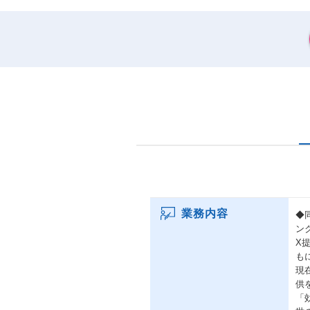
業務内容
◆
ン
X
も
現
供
「