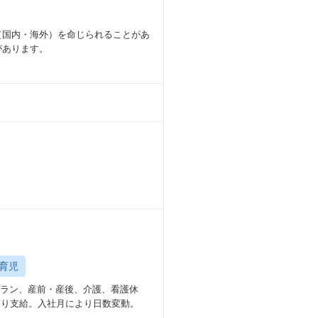
り組む文化が根付いています。
経験を積む中で、自身のマネジメント
（国内・海外）を命じられることがあ
があります。
ャリアパスに進むことができます。
育児
プラン、産前・産後、介護、看護休
より支給。入社月により日数変動。