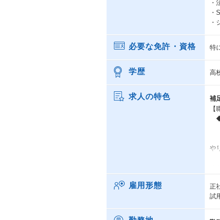
・
・
・
必要な免許・資格
特
学歴
高
求人の特色
補
【
◆
・
・
や
・
く
ま
雇用形態
正
◆
試
・
ト
未