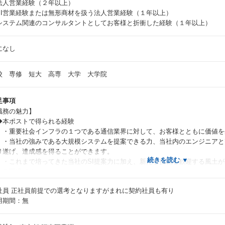
法人営業経験（２年以上）
SI営業経験または無形商材を扱う法人営業経験（１年以上）
システム関連のコンサルタントとしてお客様と折衝した経験（１年以上）
になし
校 専修 短大 高専 大学 大学院
足事項
職務の魅力】
本ポストで得られる経験
重要社会インフラの１つである通信業界に対して、お客様とともに価値を
当社の強みである大規模システムを提案できる力、当社内のエンジニアと
り遂げ、達成感を得ることができます。
これまで培ってきた当社のSI提案力に加え、新たな挑戦を歓迎する風土が
ある環境です。
たチームで営業活動を行うため、一人では得られない経験をチーム全体
社員
正社員前提での選考となりますがまれに契約社員も有り
キャリア形成
用期間：無
配属部署では「バディ制度」を採用しており、バディとなる先輩社員が業務
します。
経験の分野についてもOJTや丁寧なサポート体制を通じてスキルやノウハ