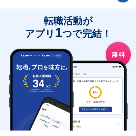
転職活動が
1
アプリ
つで完結！