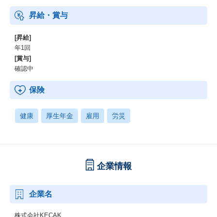
昇給・賞与
[昇給]
年1回
[賞与]
確認中
保険
健康
厚生年金
雇用
労災
企業情報
企業名
株式会社KECAK