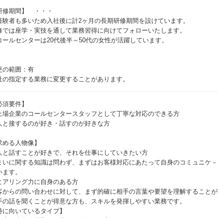
研修期間】 ・・・
経験者も多いため入社後に計2ヶ月の長期研修期間を設けています。
修では座学・実技を通して業務習得に向けてフォローいたします。
コールセンターは20代後半～50代の女性が活躍しています。
更の範囲：有
社の指定する業務に変更することがあります。
必須要件】
上場企業のコールセンタースタッフとして丁寧な対応のできる方
人と接するのが好き・話すのが好きな方
求める人物像】
人と話すことが好きで、それを仕事にしていきたい方
まいに関する知識は問わず、まずはお客様対応にあたって自身のコミュニケ－
います。
ヒアリング力に自身のある方
客からの問い合わせに対して、まず的確に相手の言葉や要望を理解することが
手の話を聞くことが得意な方も、スキルを発揮しやすい業務です。
特に向いているタイプ】