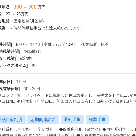
300
300
定年収
～
万円
給
25 ～ 25万円
与形態
固定給制(月給制)
収例
※時間外勤務手当は別途支給いたします。
務時間]
9:00 ～ 17:40（実働：7時間40分） 休憩時間：60分
平均残業時間]
14時間/月
なし残業]
確認中
フレックスタイム]
無
間休日]
112日
年次有給休暇]
10～20日
８日シフト制（プライベートに配慮した休日設定とし、希望休をもとに1.5か
休日114日 有給休暇（年間20日、初回は入社日に応じて日割り按分/1月1日基
財形貯蓄制度
定期健康診断
通勤手当
残業手当
自社系列ホテル割引（最大7割引）◆保養所利用（軽井沢）◆自社系列フィッ
格試験費用を当社規定により補助（合格時）◆各種資格の受検講座提携割引◆研