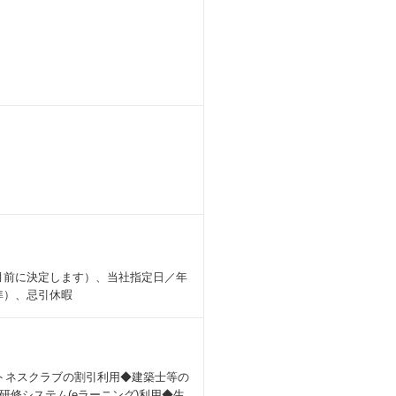
月前に決定します）、当社指定日／年
準）、忌引休暇
トネスクラブの割引利用◆建築士等の
修システム(eラーニング)利用◆生