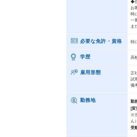
◆
お
時
一
ま
必要な免許・資格
特
学歴
高
雇用形態
正
試
備
勤務地
勤
[変
※
ん
受