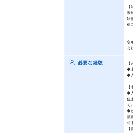
【
未
研
※
変
会
必要な経験
【
◆
◆
【
◆
住
て
◆
顧
相
【