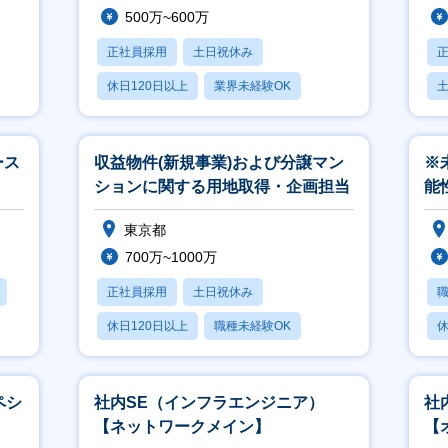
500万~600万
正社員採用
土日祝休み
休日120日以上
業界未経験OK
転勤なし
月
ース
収益物件(新規事業)および分譲マン
※
ションに関する用地取得・企画担当
能
土
東京都
700万~1000万
正社員採用
土日祝休み
休日120日以上
職種未経験OK
休
転勤なし
月
ペシ
社内SE（インフラエンジニア）
社
【ネットワークメイン】
【