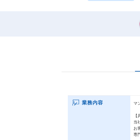
業務内容
マ
【
当
お
専