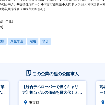
保の団体扱い◆提携住宅ローン◆財形貯蓄制度◆人間ドック/婦人科検診費用
◆従業員持株会（10%奨励金あり）
給]
年1回
与]
健康
厚生年金
雇用
労災
この企業の他の公開求人
営業
【総合デベロッパーで描くキャリ
高
する
ア】担当ビルの価値を最大化！オフ
ー
ィスビル運営マネージャー/年収500
東京都
万