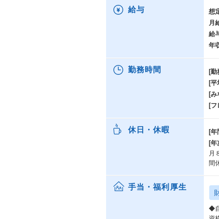
給与
想
月
給
年
勤務時間
[勤
[
[み
[
休日・休暇
[年
[
月
間
手当・福利厚生
◆
資