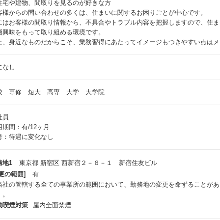
住宅や建物、間取りを見るのが好きな方
客様からの問い合わせの多くは、住まいに関するお困りごとが中心です。
にはお客様の間取り情報から、不具合やトラブル内容を把握しますので、住ま
層興味をもって取り組める環境です。
た、身近なものだからこそ、業務習得にあたってイメージもつきやすい点はメ
になし
校 専修 短大 高専 大学 大学院
社員
用期間：有/12ヶ月
考：待遇に変化なし
務地1
東京都 新宿区 西新宿２－６－１ 新宿住友ビル
更の範囲]
有
当社の管轄する全ての事業所の範囲において、勤務地の変更を命ずることがあ
）。
動喫煙対策
屋内全面禁煙