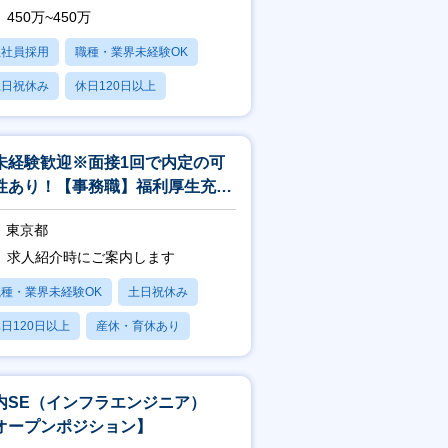
450万~450万
正社員採用
職種・業界未経験OK
土日祝休み
休日120日以上
残業20時間以内
未経験歓迎※面接1回で内定の可
性あり！【事務職】福利厚生充実/
日祝休/充実のOJT/残業15h
東京都
求人紹介時にご案内します
職種・業界未経験OK
土日祝休み
日120日以上
産休・育休あり
残業20時間以内
内SE（インフラエンジニア）
オープンポジション】