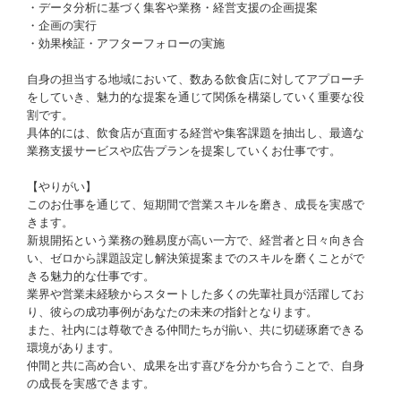
・データ分析に基づく集客や業務・経営支援の企画提案
・企画の実行
・効果検証・アフターフォローの実施
自身の担当する地域において、数ある飲食店に対してアプローチ
をしていき、魅力的な提案を通じて関係を構築していく重要な役
割です。
具体的には、飲食店が直面する経営や集客課題を抽出し、最適な
業務支援サービスや広告プランを提案していくお仕事です。
【やりがい】
このお仕事を通じて、短期間で営業スキルを磨き、成長を実感で
きます。
新規開拓という業務の難易度が高い一方で、経営者と日々向き合
い、ゼロから課題設定し解決策提案までのスキルを磨くことがで
きる魅力的な仕事です。
業界や営業未経験からスタートした多くの先輩社員が活躍してお
り、彼らの成功事例があなたの未来の指針となります。
また、社内には尊敬できる仲間たちが揃い、共に切磋琢磨できる
環境があります。
仲間と共に高め合い、成果を出す喜びを分かち合うことで、自身
の成長を実感できます。