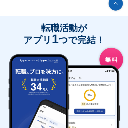
転職活動が
1
アプリ
つで完結！