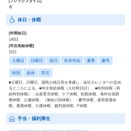
[フレックスタイム]
有
休日・休暇
[年間休日]
140日
[年次有給休暇]
15日
土曜日
日曜日
祝日
年末年始
夏季
慶弔
特別
産休
育児
■土曜日、日曜日、国民の祝日等を考慮し、会社カレンダーの定め
るところによる。■年次有給休暇（入社時15日）、■特別休暇（有
給特別休暇）：出産育児休暇、ケア休暇、転勤休暇、海外出張調
整休暇、公傷休暇、（無給の別休暇） ：慶弔休暇、産前産後休
暇、看護休暇、介護休暇、裁判員休暇、F休暇
手当・福利厚生