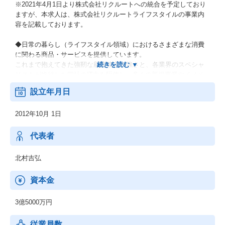
※2021年4月1日より株式会社リクルートへの統合を予定しており
ますが、本求人は、株式会社リクルートライフスタイルの事業内
容を記載しております。
◆日常の暮らし（ライフスタイル領域）におけるさまざまな消費
に関わる商品・サービスを提供しています。
これまで抱えてきた強靭な顧客接点の強さと、各業界のスペシャ
リストが終結した同社のIT力を駆使し、多くの新規事業やイノベ
ーションを創出。
設立年月日
グループ目標（2030年までに販促領域世界No.1）に向け今後もグ
ループを牽引すべく顧客課題を解消し、新たな価値を提供し続け
2012年10月 1日
ています。
【サービスプロダクト】
代表者
・旅行（国内外）
じゃらん、じゃらんゴルフ、じゃらんコーポレートサービス、エ
北村吉弘
イビーロード
・グルメ／美容／地域／医療
資本金
Hot Pepper、ホットペッパーグルメ、Hot Pepper Beauty、ブッキ
ングテーブル、ここカラダ、seem
3億5000万円
・割引チケット／通販
ポンパレ、ポンパレモール、ギャザリー、TABROOM、MARQRE
従業員数