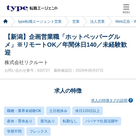
MENU
type転職エージェント営業
営業
法人営業
Web広告・
【新潟】企画営業職「ホットペッパーグル
メ」※リモートOK／年間休日140／未経験歓
迎
株式会社リクルート
お問い合わせ番号：620727 最終確認日：2026年08月07日
求人の特徴
求人の特徴タグの説明
職種・業界未経験OK
土日祝休み
休日120日以上
産休・育休あり
賞与あり
転勤なし
パパママ社員活躍中
学歴不問
フレックス