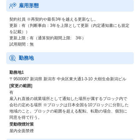
雇用形態
契約社員
※再契約や最長3年を越える更新なし。
更新：有（判断事由：3年を上限として更新（内定通知書にも規定
を記載））
更新上限：有（通算契約期間上限: 3年）
試用期間：無
勤務地
勤務地1
〒9500087 新潟県 新潟市 中央区東大通1-3-10 大樹生命新潟ビル
[変更の範囲]
有
雇入れ直後の就業場所として通知した場所が属するブロック内で
会社の定める場所 ※ブロックは日本全国を10ブロックに分割した
地域のこと。ブロックの範囲を超える配転、転勤の場合、個別に
同意を得て行う。
受動喫煙対策
屋内全面禁煙