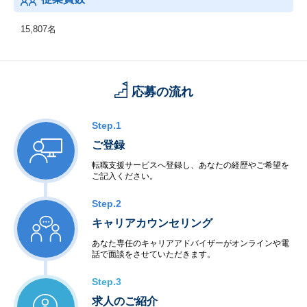
L、ショプリエ、保険チャンネル 等
・決済事業
AirREGI、Airウォレット、Airウェイト、AirRESERVE、Airマーケ
15,807名
ット、Airペイ、お店のミカタ 等
応募の流れ
Step.1
ご登録
転職支援サービスへ登録し、あなたの経歴やご希望を
ご記入ください。
Step.2
キャリアカウンセリング
あなた専任のキャリアアドバイザーがオンラインや電
話で面談をさせていただきます。
Step.3
求人のご紹介