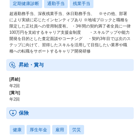
定期健康診断
通勤手当
残業手当
超過勤務手当、深夜残業手当、休日勤務手当、 ※その他、部署
により実績に応じたインセンティブあり ※地域ブロックと職種を
限定した正社員への登用制度有。 ・3年間の契約満了者全員に一律
100万円を支給するキャリア支援金制度 ・スキルアップや能力
開発を目的とした査定面談やコーチング ・契約3年目では次のス
テップに向けて、習得したスキルを活用して目指したい業界や職
種への転職をサポートするキャリア開発研修
昇給・賞与
[昇給]
年2回
[賞与]
年2回
保険
健康
厚生年金
雇用
労災