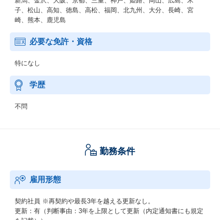
新潟、金沢、大阪、京都、三重、神戸、姫路、岡山、広島、米
子、松山、高知、徳島、高松、福岡、北九州、大分、長崎、宮
崎、熊本、鹿児島
必要な免許・資格
特になし
学歴
不問
勤務条件
雇用形態
契約社員
※再契約や最長3年を越える更新なし。
更新：有（判断事由：3年を上限として更新（内定通知書にも規定