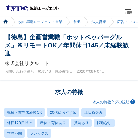
MENU
type転職エージェント営業
営業
法人営業
広告・マス
【徳島】企画営業職「ホットペッパーグル
メ」※リモートOK／年間休日145／未経験歓
迎
株式会社リクルート
お問い合わせ番号：658348 最終確認日：2026年08月07日
求人の特徴
求人の特徴タグの説明
職種・業界未経験OK
20代におすすめ
土日祝休み
休日120日以上
産休・育休あり
賞与あり
転勤なし
学歴不問
フレックス