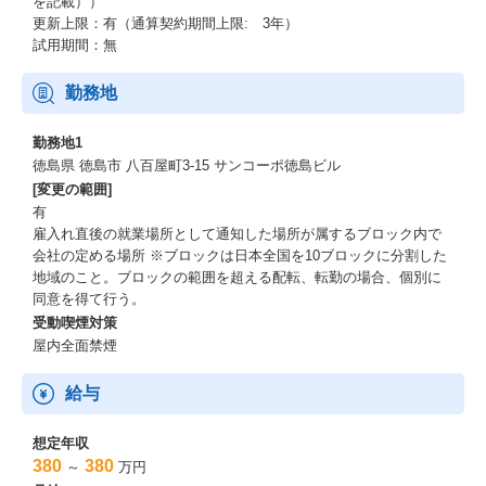
を記載））
更新上限：有（通算契約期間上限: 3年）
試用期間：無
勤務地
勤務地1
徳島県 徳島市 八百屋町3-15 サンコーポ徳島ビル
[変更の範囲]
有
雇入れ直後の就業場所として通知した場所が属するブロック内で
会社の定める場所 ※ブロックは日本全国を10ブロックに分割した
地域のこと。ブロックの範囲を超える配転、転勤の場合、個別に
同意を得て行う。
受動喫煙対策
屋内全面禁煙
給与
想定年収
380
380
～
万円