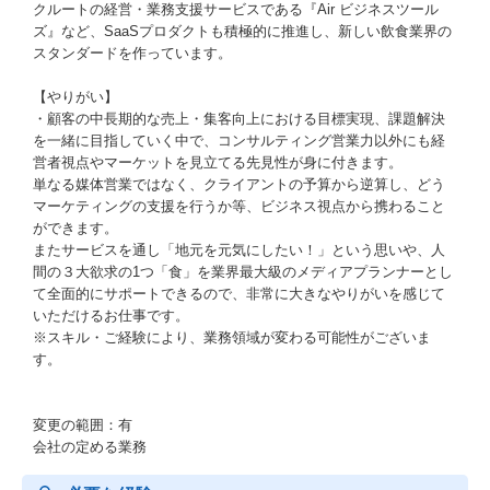
クルートの経営・業務支援サービスである『Air ビジネスツール
ズ』など、SaaSプロダクトも積極的に推進し、新しい飲食業界の
スタンダードを作っています。
【やりがい】
・顧客の中長期的な売上・集客向上における目標実現、課題解決
を一緒に目指していく中で、コンサルティング営業力以外にも経
営者視点やマーケットを見立てる先見性が身に付きます。
単なる媒体営業ではなく、クライアントの予算から逆算し、どう
マーケティングの支援を行うか等、ビジネス視点から携わること
ができます。
またサービスを通し「地元を元気にしたい！」という思いや、人
間の３大欲求の1つ「食」を業界最大級のメディアプランナーとし
て全面的にサポートできるので、非常に大きなやりがいを感じて
いただけるお仕事です。
※スキル・ご経験により、業務領域が変わる可能性がございま
す。
変更の範囲：有
会社の定める業務