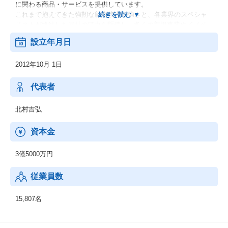
に関わる商品・サービスを提供しています。
これまで抱えてきた強靭な顧客接点の強さと、各業界のスペシャ
リストが終結した同社のIT力を駆使し、多くの新規事業やイノベ
ーションを創出。
設立年月日
グループ目標（2030年までに販促領域世界No.1）に向け今後もグ
ループを牽引すべく顧客課題を解消し、新たな価値を提供し続け
2012年10月 1日
ています。
【サービスプロダクト】
代表者
・旅行（国内外）
じゃらん、じゃらんゴルフ、じゃらんコーポレートサービス、エ
北村吉弘
イビーロード
・グルメ／美容／地域／医療
資本金
Hot Pepper、ホットペッパーグルメ、Hot Pepper Beauty、ブッキ
ングテーブル、ここカラダ、seem
3億5000万円
・割引チケット／通販
ポンパレ、ポンパレモール、ギャザリー、TABROOM、MARQRE
従業員数
L、ショプリエ、保険チャンネル 等
・決済事業
AirREGI、Airウォレット、Airウェイト、AirRESERVE、Airマーケ
15,807名
ット、Airペイ、お店のミカタ 等