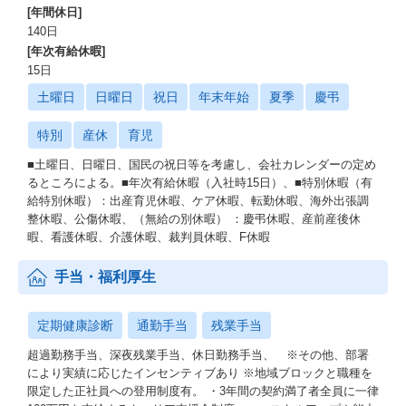
[年間休日]
140日
[年次有給休暇]
15日
土曜日
日曜日
祝日
年末年始
夏季
慶弔
特別
産休
育児
■土曜日、日曜日、国民の祝日等を考慮し、会社カレンダーの定め
るところによる。■年次有給休暇（入社時15日）、■特別休暇（有
給特別休暇）：出産育児休暇、ケア休暇、転勤休暇、海外出張調
整休暇、公傷休暇、（無給の別休暇） ：慶弔休暇、産前産後休
暇、看護休暇、介護休暇、裁判員休暇、F休暇
手当・福利厚生
定期健康診断
通勤手当
残業手当
超過勤務手当、深夜残業手当、休日勤務手当、 ※その他、部署
により実績に応じたインセンティブあり ※地域ブロックと職種を
限定した正社員への登用制度有。 ・3年間の契約満了者全員に一律