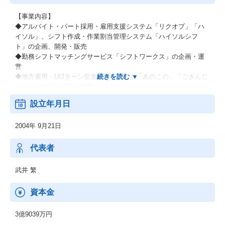
【事業内容】
◆アルバイト・パート採用・雇用支援システム「リクオプ」「ハ
イソル」、シフト作成・作業割当管理システム「ハイソルシフ
ト」の企画、開発・販売
◆勤務シフトマッチングサービス「シフトワークス」の企画・運
営
◆地方雇用・UIJターン促進支援システム「あのこの」「ごきんじ
ょぶ」の企画・開発・販売
◆人材採用領域における主な業務／WEBサイト企画制作／WEBマ
設立年月日
ーケティング全般／コンサルティングトレーニング など
2004年 9月21日
代表者
武井 繁
資本金
3億9039万円