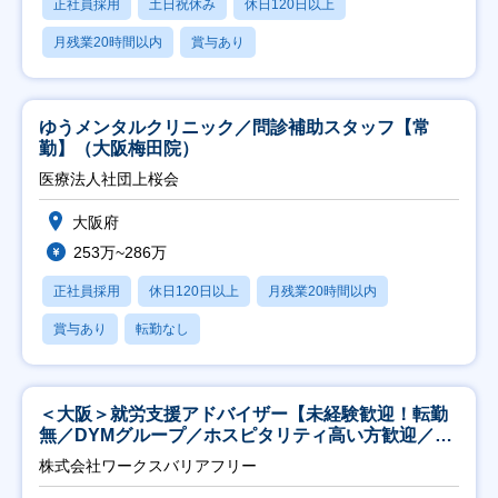
正社員採用
土日祝休み
休日120日以上
月残業20時間以内
賞与あり
ゆうメンタルクリニック／問診補助スタッフ【常
勤】（大阪梅田院）
医療法人社団上桜会
大阪府
253万~286万
正社員採用
休日120日以上
月残業20時間以内
賞与あり
転勤なし
＜大阪＞就労支援アドバイザー【未経験歓迎！転勤
無／DYMグループ／ホスピタリティ高い方歓迎／土
日祝】
株式会社ワークスバリアフリー