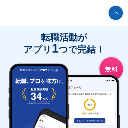
転職活動が
1
アプリ
つで完結！