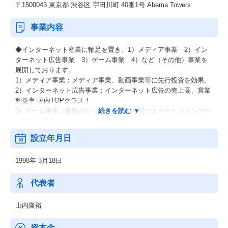
〒1500043 東京都 渋谷区 宇田川町 40番1号 Abema Towers
事業内容
◆インターネット産業に軸足を置き、1）メディア事業 2）イン
ターネット広告事業 3）ゲーム事業 4）など（その他）事業を
展開しております。
1）メディア事業：メディア事業、動画事業等に先行投資を効果。
2）インターネット広告事業：インターネット広告の売上高、営業
利益率 国内TOPクラス！
3）ゲーム事業：複数のヒットタイトルを持つスマートフォンゲー
ム事業を展開
4）その他：新世代トークアプリ等、新サービス等、投資育成事業
設立年月日
（コーポレートベンチャーキャピタル事業）
1998年 3月18日
代表者
山内隆裕
資本金