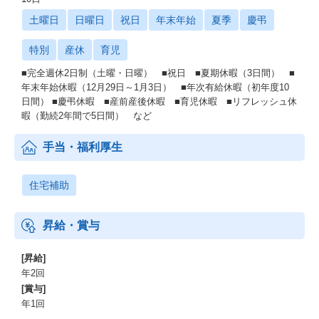
土曜日
日曜日
祝日
年末年始
夏季
慶弔
特別
産休
育児
■完全週休2日制（土曜・日曜） ■祝日 ■夏期休暇（3日間） ■
年末年始休暇（12月29日～1月3日） ■年次有給休暇（初年度10
日間） ■慶弔休暇 ■産前産後休暇 ■育児休暇 ■リフレッシュ休
暇（勤続2年間で5日間） など
手当・福利厚生
住宅補助
昇給・賞与
[昇給]
年2回
[賞与]
年1回