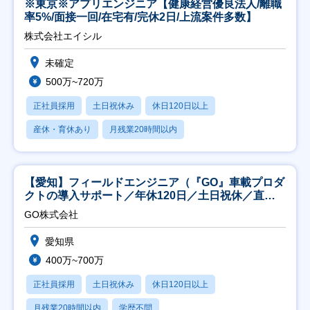
※東京※アプリエンジニア【健康経営優良法人/離職
率5%/面接一回/在宅有/完休2日/上流案件多数】
株式会社エイシル
未確定
500万~720万
正社員採用
土日祝休み
休日120日以上
産休・育休あり
月残業20時間以内
【愛知】フィールドエンジニア（『GO』車載プロダ
クトの導入サポート／年休120日／土日祝休／直行
直帰
GO株式会社
愛知県
400万~700万
正社員採用
土日祝休み
休日120日以上
月残業20時間以内
学歴不問