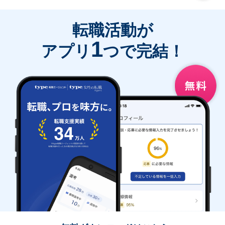
転職活動が
1
アプリ
つで完結！