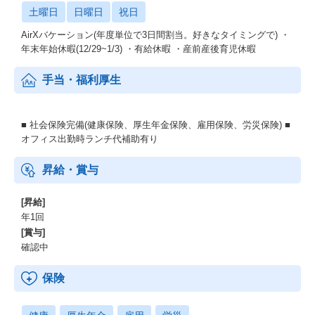
土曜日
日曜日
祝日
AirXバケーション(年度単位で3日間割当。好きなタイミングで) ・
年末年始休暇(12/29~1/3) ・有給休暇 ・産前産後育児休暇
手当・福利厚生
■ 社会保険完備(健康保険、厚生年金保険、雇用保険、労災保険) ■
オフィス出勤時ランチ代補助有り
昇給・賞与
[昇給]
年1回
[賞与]
確認中
保険