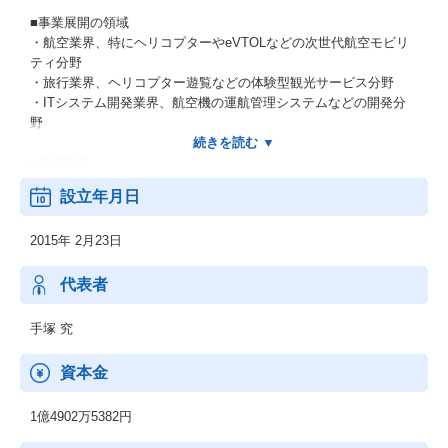
■事業展開の領域
・航空業界、特にヘリコプターやeVTOLなどの次世代航空モビリ
ティ分野
・旅行業界、ヘリコプター遊覧などの体験型観光サービス分野
・ITシステム開発業界、航空機の運航管理システムなどの開発分
野
■事業内容
・ヘリコプターに限らず、ジェット機やeVTOLの仕入れから販売
設立年月日
・ヘリポートの開設など、エアモビリティのインフラ整備
・ヘリコプターを使った遊覧飛行サービス「AIROS Skyview」の
2015年 2月23日
運営
・ヘリコプター貸切移動サービス「AIROS」の運営
・「予約管理」「在庫管理」「運航管理」のシステム開発
代表者
手塚 究
資本金
1億4902万5382円