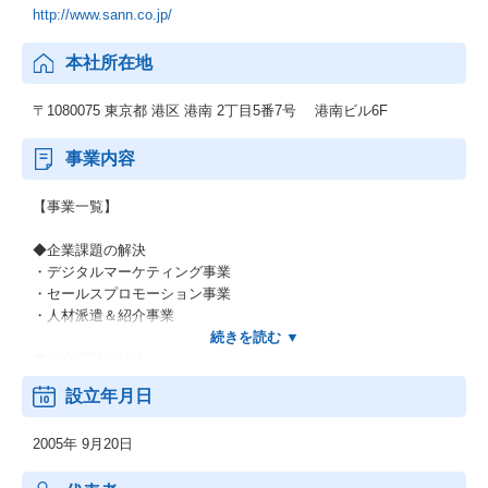
http://www.sann.co.jp/
本社所在地
〒1080075 東京都 港区 港南 2丁目5番7号 港南ビル6F
事業内容
【事業一覧】
◆企業課題の解決
・デジタルマーケティング事業
・セールスプロモーション事業
・人材派遣＆紹介事業
◆社会課題の解決
・福祉DX事業
設立年月日
・サテライトオフィス型の障がい者雇用＆定着支援事業
・福祉施設の運営事業
2005年 9月20日