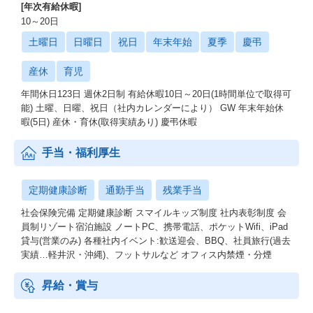
[年次有給休暇]
10～20日
土曜日
日曜日
祝日
年末年始
夏季
慶弔
産休
育児
年間休日123日 週休2日制 有給休暇10日～20日(1時間単位で取得可
能) 土曜、日曜、祝日（社内カレンダーにより） GW 年末年始休
暇(5日) 産休・育休(取得実績あり) 慶弔休暇
手当・福利厚生
定期健康診断
通勤手当
残業手当
社会保険完備 定期健康診断 スマイルキッズ制度 社内表彰制度 会
員制リゾート宿泊施設 ノートPC、携帯電話、ポケットWifi、iPad
貸与(営業のみ) 各種社内イベント:歓送迎会、BBQ、社員旅行(過去
実績…軽井沢・沖縄)、フットサルなど オフィス内禁煙・分煙
昇給・賞与