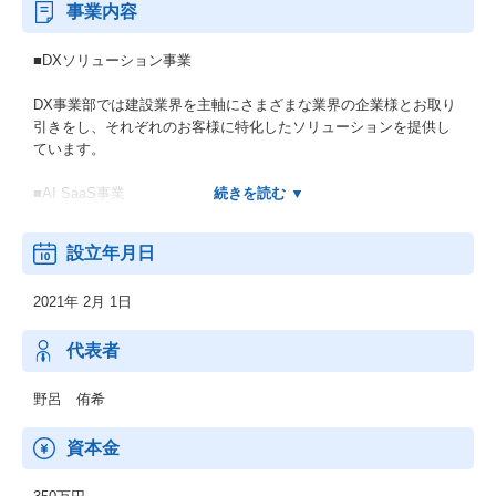
事業内容
■DXソリューション事業
DX事業部では建設業界を主軸にさまざまな業界の企業様とお取り
引きをし、それぞれのお客様に特化したソリューションを提供し
ています。
■AI SaaS事業
現在は主に建設業界における業務効率化を主眼としたAI SaaSを展
設立年月日
開しており、特にファーストプロダクトである『DigitalBillder』シ
リーズでは、
2021年 2月 1日
全国でのべ300社様以上の管理業務のDX化を実現・推進していま
す。
また、2024年2月には建設業特化LLMサービスのAIコンストシェル
代表者
ジュ『光／Hikari』も提供を開始し、ローンチ3カ月ですでに50社
様以上にご契約をいただいております。
野呂 侑希
資本金