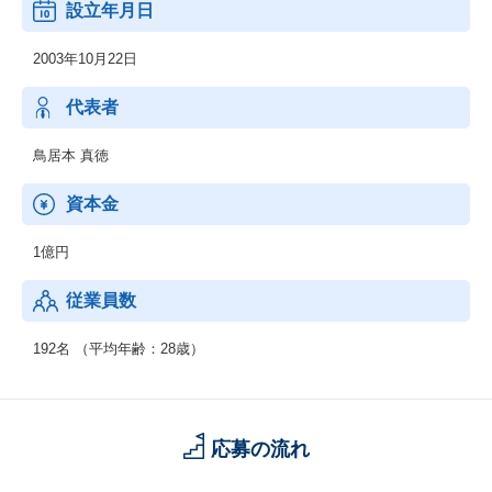
設立年月日
【実績】
・Yahoo!社の広告運用パートナーに4四半期連続で認定（全代理店
2003年10月22日
の上位約3%）
・「ITreview Grid Award 2021 Spring」のSEOツール部門で「High
Performer」を受賞
代表者
・「ITreview Grid Award 2021 Fall」のSEOツール部門で「Leade
r」を受賞
鳥居本 真徳
・ベストモチベーションカンパニーアワード2015年に1位受賞、20
18年3位受賞、働きがいのある会社ベストカンパニー受賞
資本金
1億円
従業員数
192名 （平均年齢：28歳）
応募の流れ