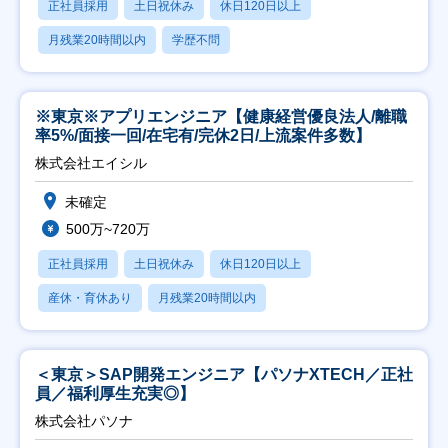
正社員採用
土日祝休み
休日120日以上
月残業20時間以内
学歴不問
※東京※アプリエンジニア【健康経営優良法人/離職
率5%/面接一回/在宅有/完休2日/上流案件多数】
株式会社エイシル
未確定
500万~720万
正社員採用
土日祝休み
休日120日以上
産休・育休あり
月残業20時間以内
＜東京＞SAP開発エンジニア【パソナXTECH／正社
員／福利厚生充実◎】
株式会社パソナ