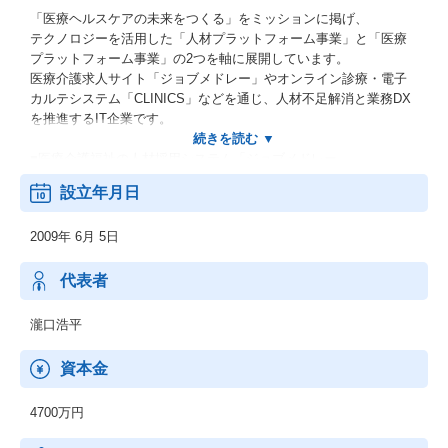
「医療ヘルスケアの未来をつくる」をミッションに掲げ、
テクノロジーを活用した「人材プラットフォーム事業」と「医療
プラットフォーム事業」の2つを軸に展開しています。
医療介護求人サイト「ジョブメドレー」やオンライン診療・電子
カルテシステム「CLINICS」などを通じ、人材不足解消と業務DX
を推進するIT企業です。
■医療介護福祉の人材採用システム「ジョブメドレー」
■クラウド診療支援システム「CLINICS」
設立年月日
■オンライン医療事典「MEDLEY」
■介護施設の検索メディア「介護のほんね」
2009年 6月 5日
■患者とつながる調剤薬局窓口支援システム「Pharms」
代表者
瀧口浩平
資本金
4700万円