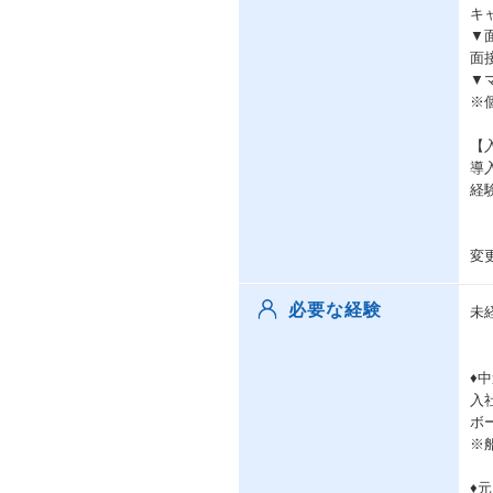
キ
▼
面
▼
※
【
導
経
変
必要な経験
未
♦
入
ボ
※
♦