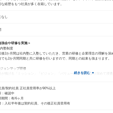
彩な経歴をもつ社員が多く在籍しています。
になし
問
勉強会や研修を実施＞
社内塾制度
社後2か月間は社内塾に入塾していただき、営業の研修と企業理念の理解を深
途でも2か月間同期と共に研修を行いますので、同期との結束も強まります。
ビジョンマップ研修
社が掲げる「ミッション」「ビジョン」「バリュー」の理解をより深めて浸透
明会を実施。
社員/契約社員
正社員登用率が90%以上
新：確認中
用期間：有/6ヶ月
考：入社半年後は契約社員、その後正社員登用有