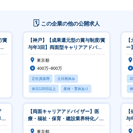
この企業の他の公開求人
/賞
【神戸】【成果還元型の賞与制度/賞
【
イ
与年3回】両面型キャリアアドバイ
ー
ザー
化
東京都
400万~800万
正社員採用
土日祝休み
2
休日120日以上
産休・育休あり
休
賞与あり
ザ
【両面キャリアアドバイザー】医
【
界特
療・福祉・保育・建設業界特化／賞
与
0万
与年3回／20代で年収1000万
ザ
東京都