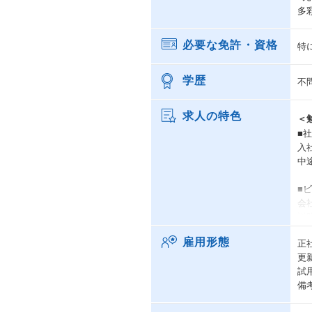
多
必要な免許・資格
特
学歴
不
求人の特色
＜
■
入
中
■
会
説
雇用形態
正
更
試
備