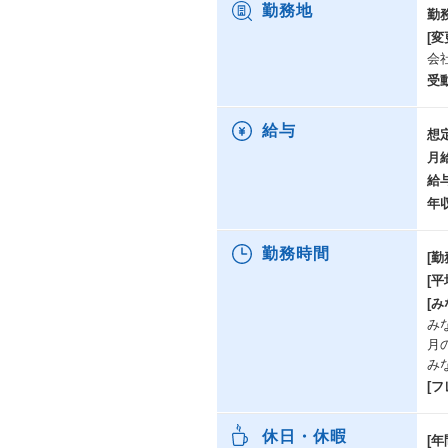
勤務地
勤
[変
会
受
給与
想
月
給
年
勤務時間
[勤
[
[み
みな
月
み
[
休日・休暇
[年