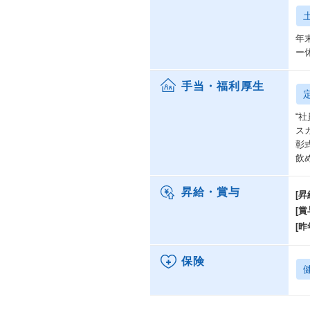
年
ー
手当・福利厚生
“
ス
彰
飲め
昇給・賞与
[昇
[賞
[昨
保険