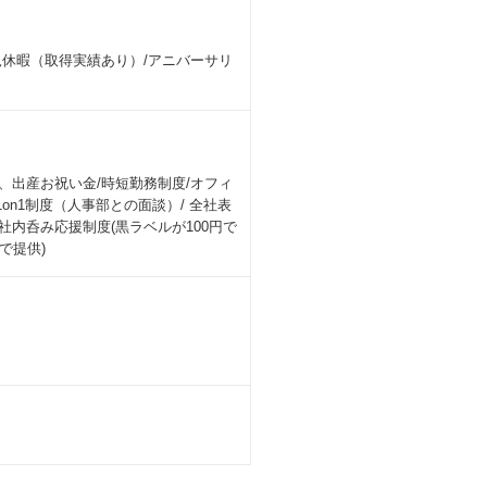
児休暇（取得実績あり）/アニバーサリ
、出産お祝い金/時短勤務制度/オフィ
on1制度（人事部との面談）/ 全社表
社内呑み応援制度(黒ラベルが100円で
～で提供)