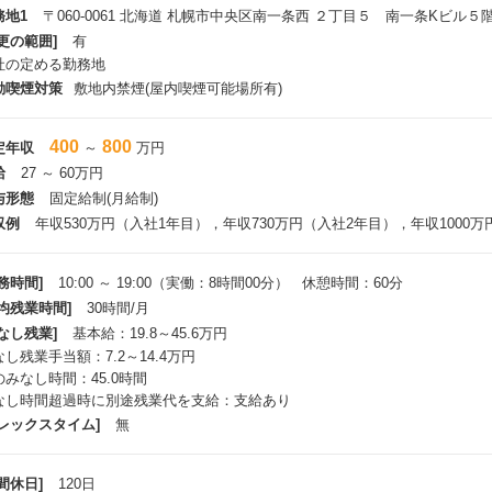
務地1
〒060-0061 北海道 札幌市中央区南一条西 ２丁目５ 南一条Kビル５
更の範囲]
有
社の定める勤務地
動喫煙対策
敷地内禁煙(屋内喫煙可能場所有)
400
800
定年収
～
万円
給
27 ～ 60万円
与形態
固定給制(月給制)
収例
年収530万円（入社1年目），年収730万円（入社2年目），年収1000
務時間]
10:00 ～ 19:00（実働：8時間00分） 休憩時間：60分
平均残業時間]
30時間/月
なし残業]
基本給：19.8～45.6万円
し残業手当額：7.2～14.4万円
のみなし時間：45.0時間
なし時間超過時に別途残業代を支給：支給あり
フレックスタイム]
無
間休日]
120日