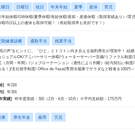
土曜日
日曜日
祝日
年末年始
夏季
産休
育児
末年始休暇/GW休暇/夏季休暇/有給休暇/産前・産後休暇（取得実績あり）/育
休暇/5日以上の連休も取得可能！（有給取得率も良好です！）
定期健康診断
通勤手当
残業手当
社員の声”をヒントに、「ひと」とトコトン向き合える福利厚生が増加中！ 結婚
カジュアルOK/アニバーサリー休暇/ウォーターサーバー完備/リファラル制度/1
式（月間・年間）/ジョブローテーション（適性により判断）/給与前払い制度/
る！)/支社留学制度/ Office de Yasai(専用冷蔵庫でサラダなど軽食を100円
給]
年2回
与]
年3回
年実績]
昨年度実績：3回（2月・6月・10月）※平均支給額：175万円
健康
厚生年金
雇用
労災