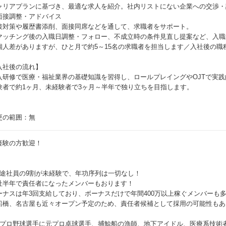
ャリアプランに基づき、最適な求人を紹介。社内リストにない企業への交渉・
面接調整・アドバイス
接対策や履歴書添削、面接同席などを通して、求職者をサポート。
マッチング後の入職日調整・フォロー、不成立時の条件見直し提案など、入職
個人差がありますが、ひと月で約5～15名の求職者を担当します／入社後の職
入社後の流れ】
入研修で医療・福祉業界の基礎知識を習得し、ロールプレイングやOJTで実
験者で約1ヶ月、未経験者で3ヶ月～半年で独り立ちを目指します。
更の範囲：無
経験の方歓迎！
中途社員の9割が未経験で、年功序列は一切なし！
社半年で責任者になったメンバーもおります！
ーナスは年3回支給しており、ボーナスだけで年間400万以上稼ぐメンバーも
船橋、名古屋も近々オープン予定のため、責任者候補として採用の可能性もあ
元プロ野球選手に元プロ卓球選手、捕鯨船の漁師、地下アイドル、医療系技術