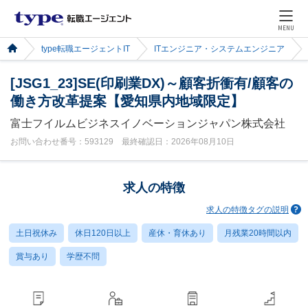
MENU
type転職エージェントIT
ITエンジニア・システムエンジニア
[JSG1_23]SE(印刷業DX)～顧客折衝有/顧客の
働き方改革提案【愛知県内地域限定】
富士フイルムビジネスイノベーションジャパン株式会社
お問い合わせ番号：593129 最終確認日：2026年08月10日
求人の特徴
求人の特徴タグの説明
土日祝休み
休日120日以上
産休・育休あり
月残業20時間以内
賞与あり
学歴不問