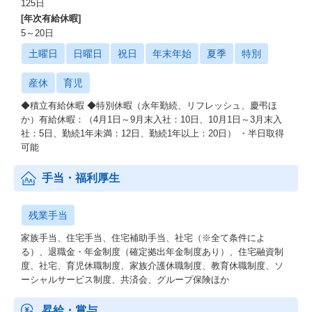
125日
[年次有給休暇]
5～20日
土曜日
日曜日
祝日
年末年始
夏季
特別
産休
育児
◆積立有給休暇 ◆特別休暇（永年勤続、リフレッシュ、慶弔ほ
か）有給休暇：（4月1日～9月末入社：10日、10月1日～3月末入
社：5日、勤続1年未満：12日、勤続1年以上：20日） ・半日取得
可能
手当・福利厚生
残業手当
家族手当、住宅手当、住宅補助手当、社宅（※全て条件によ
る）、退職金・年金制度（確定拠出年金制度あり）、住宅融資制
度、社宅、育児休職制度、家族介護休職制度、教育休職制度、ソ
ーシャルサービス制度、共済会、グループ保険ほか
昇給・賞与