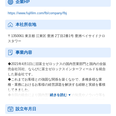
企業HP
https://www.fujifilm.com/fb/company/fbj
本社所在地
〒1350061 東京都 江東区 豊洲 2丁目2番1号 豊洲ベイサイドクロ
スタワー
事業内容
◆2021年4月1日に旧富士ゼロックスの国内営業部門と国内の全販
売会社31社、ならびに富士ゼロックスインターフィールドを統合
した新会社です。
◆これまでお客様との強固な関係を築くなかで、多種多様な業
種・業務におけるお客様の経営課題を解決する経験と実績を蓄積
してきました。
◆今回の統合により国内営業に関わる全ての知見やノウハウ等を
含む総力を結集し、全国統一オペレーションのもと、お客様に向
けて新たな価値提供を加速し、これまで以上に迅速かつダイナミ
設立年月日
ックにお客様のニーズにお応えします。