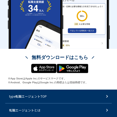
無料ダウンロードはこちら
※App StoreはApple Inc.のサービスマークです。
※Android、Google PlayはGoogle Inc.の商標または登録商標です。
type転職エージェントTOP
転職エージェントとは