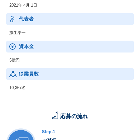
2021年 4月 1日
・オフィスソリューション事業
・グラフィックコミュニケーション事業
・ビジネスソリューション事業
代表者
旗生泰一
資本金
5億円
従業員数
10,367名
応募の流れ
Step.1