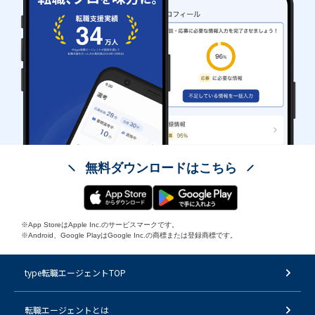
無料ダウンロードはこちら
※App StoreはApple Inc.のサービスマークです。
※Android、Google PlayはGoogle Inc.の商標または登録商標です。
type転職エージェントTOP
転職エージェントとは