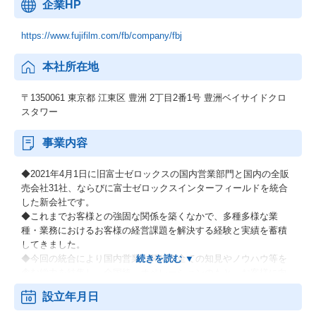
企業HP
https://www.fujifilm.com/fb/company/fbj
本社所在地
〒1350061 東京都 江東区 豊洲 2丁目2番1号 豊洲ベイサイドクロ
スタワー
事業内容
◆2021年4月1日に旧富士ゼロックスの国内営業部門と国内の全販
売会社31社、ならびに富士ゼロックスインターフィールドを統合
した新会社です。
◆これまでお客様との強固な関係を築くなかで、多種多様な業
種・業務におけるお客様の経営課題を解決する経験と実績を蓄積
してきました。
◆今回の統合により国内営業に関わる全ての知見やノウハウ等を
含む総力を結集し、全国統一オペレーションのもと、お客様に向
けて新たな価値提供を加速し、これまで以上に迅速かつダイナミ
設立年月日
ックにお客様のニーズにお応えします。