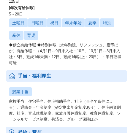
125日
[年次有給休暇]
5～20日
土曜日
日曜日
祝日
年末年始
夏季
特別
産休
育児
◆積立有給休暇 ◆特別休暇（永年勤続、リフレッシュ、慶弔ほ
か）有給休暇：（4月1日～9月末入社：10日、10月1日～3月末入
社：5日、勤続1年未満：12日、勤続1年以上：20日） ・半日取得
可能
手当・福利厚生
残業手当
家族手当、住宅手当、住宅補助手当、社宅（※全て条件によ
る）、退職金・年金制度（確定拠出年金制度あり）、住宅融資制
度、社宅、育児休職制度、家族介護休職制度、教育休職制度、ソ
ーシャルサービス制度、共済会、グループ保険ほか
昇給・賞与