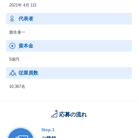
2021年 4月 1日
・オフィスソリューション事業
・グラフィックコミュニケーション事業
・ビジネスソリューション事業
代表者
旗生泰一
資本金
5億円
従業員数
10,367名
応募の流れ
Step.1