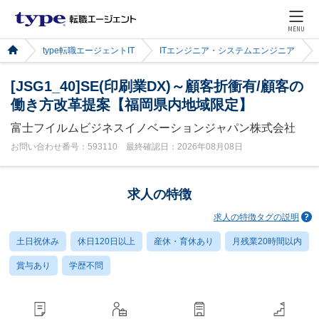
MENU
type転職エージェントIT
ITエンジニア・システムエンジニア
[JSG1_40]SE(印刷業DX)～顧客折衝有/顧客の
働き方改革提案【福岡県内地域限定】
富士フイルムビジネスイノベーションジャパン株式会社
お問い合わせ番号：593110 最終確認日：2026年08月08日
求人の特徴
求人の特徴タグの説明
土日祝休み
休日120日以上
産休・育休あり
月残業20時間以内
賞与あり
学歴不問