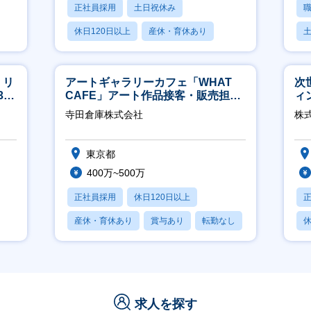
正社員採用
土日祝休み
休日120日以上
産休・育休あり
月残業20時間以内
】リ
アートギャラリーカフェ「WHAT
次
40
CAFE」アート作品接客・販売担当
ィ
※アート領域未経験可
寺田倉庫株式会社
株
東京都
400万~500万
正社員採用
休日120日以上
産休・育休あり
賞与あり
転勤なし
休
求人を探す