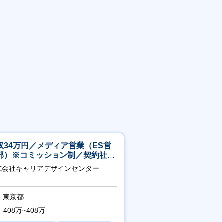
収34万円／メディア営業（ES営
部）※コミッション制／契約社員
4年目以降無期化
式会社キャリアデザインセンター
東京都
408万~408万