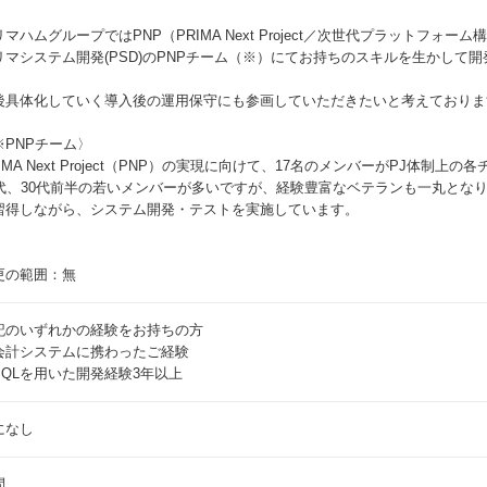
リマハムグループではPNP（PRIMA Next Project／次世代プラットフォ
リマシステム開発(PSD)のPNPチーム（※）にてお持ちのスキルを生かして
後具体化していく導入後の運用保守にも参画していただきたいと考えておりま
※PNPチーム〉
RIMA Next Project（PNP）の実現に向けて、17名のメンバーがPJ体制
0代、30代前半の若いメンバーが多いですが、経験豊富なベテランも一丸とな
習得しながら、システム開発・テストを実施しています。
更の範囲：無
記のいずれかの経験をお持ちの方
会計システムに携わったご経験
SQLを用いた開発経験3年以上
になし
問