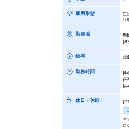
雇用形態
正
試
勤務地
勤
[変
給与
想
勤務時間
[勤
[
[み
休日・休暇
[年
年
に