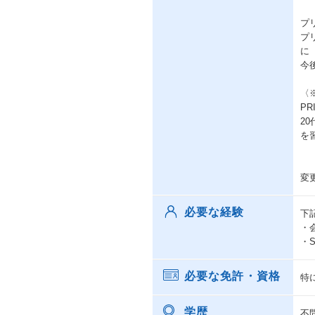
プ
プ
に
今
〈
P
2
を
変
必要な経験
下
・
・
必要な免許・資格
特
学歴
不