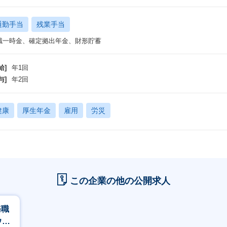
通勤手当
残業手当
職一時金、確定拠出年金、財形貯蓄
給]
年1回
与]
年2回
健康
厚生年金
雇用
労災
この企業の他の公開求人
務職
ウェ