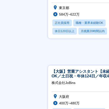
ア会社】年収584万～
東京都
584万~622万
正社員採用
職種・業界未経験OK
休日120日以上
月残業20時間以内
賞与あり
【大阪】営業アシスタント【未
OK／土日祝・年休124日／年収4
万～／転勤なし】
株式会社JoBins
大阪府
400万~480万