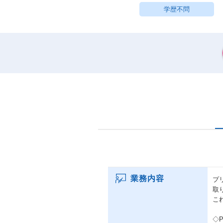
学歴不問
業務内容
プ
取
こ
◇