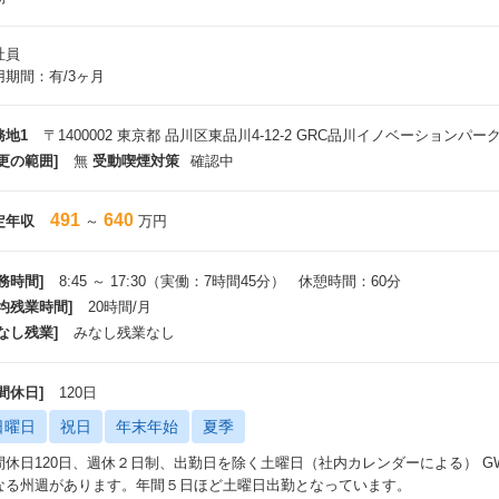
社員
用期間：有/3ヶ月
務地1
〒1400002 東京都 品川区東品川4-12-2 GRC品川イノベーションパーク
更の範囲]
無
受動喫煙対策
確認中
491
640
定年収
～
万円
務時間]
8:45 ～ 17:30（実働：7時間45分） 休憩時間：60分
平均残業時間]
20時間/月
なし残業]
みなし残業なし
間休日]
120日
日曜日
祝日
年末年始
夏季
間休日120日、週休２日制、出勤日を除く土曜日（社内カレンダーによる） 
なる州週があります。年間５日ほど土曜日出勤となっています。