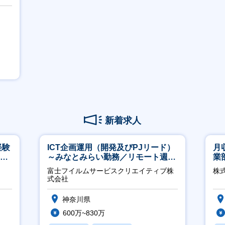
新着求人
経験
ICT企画運用（開発及びPJリード）
月
00
～みなとみらい勤務／リモート週
業
2OK／業務改善～
※
富士フイルムサービスクリエイティブ株
株
式会社
神奈川県
600万~830万