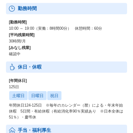
・Hibernate
勤務時間
・Java EE
・React
・MySQL
[勤務時間]
10:00 ～ 19:00（実働：8時間00分） 休憩時間：60分
インフラ
[平均残業時間]
・Amazon Web Services
30時間/月
・Docker
[みなし残業]
・Kubernetes
確認中
・Amazon ECS
・Amazon Elastic Kubernetes Service
休日・休暇
AI・データ分析・その他環境
・BigQuery
[年間休日]
・Amazon Kinesis
125日
・NGINX
土曜日
日曜日
祝日
・Memcached
・Apache Solr
年間休日124-125日 ※毎年のカレンダー（暦）による・年末年始
休暇 5日間・有給休暇（有給消化率90％実績あり ※日本全体は
エンジニアのカルチャー ～参考URL～
51％）・慶弔休
https://www.ren-ga.jp/careers/#culture
手当・福利厚生