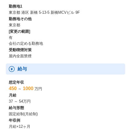
タスクも進行しています。
勤務地1
具体例としては日々投稿される口コミをすべて人間の目で確認し
東京都 港区 新橋 5-13-5 新橋MCVビル 9F
ていましたが、そのプロセスの大部分をAIに置き換えるタスクが
勤務地その他
進行しています。
東京都
その他タスクの進め方としてCopilotを導入しています
[変更の範囲]
・新しい技術は積極的に取り込みつつも、どのようなものでも新
有
技術という視点ではなく「必要だから新技術を使う」という考え
会社の定める勤務地
を重視しています
受動喫煙対策
屋内全面禁煙
※サーバーサイド、フルスタック、どちらを志向されていてもご
対応可能です。
※ご本人様の希望によっては企画立案や事業戦略にも関わること
給与
が可能です。
※短中期で（本人のご希望に応じて）マンションノート以外の新
想定年収
規事業にも携わって頂くことも可能です。
450
1000
～
万円
月給
開発環境
37 ～ 54万円
給与形態
開発言語・フレームワーク・データベース
固定給制(月給制)
・Java
年収例
・Sass
月給×12ヶ月
・TypeScript