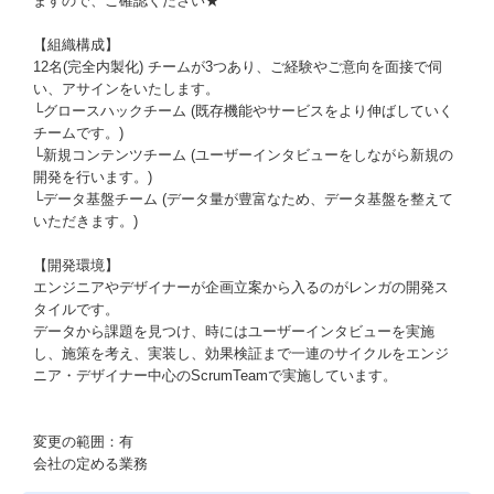
ますので、ご確認ください★
【組織構成】
12名(完全内製化) チームが3つあり、ご経験やご意向を面接で伺
い、アサインをいたします。
└グロースハックチーム (既存機能やサービスをより伸ばしていく
チームです。)
└新規コンテンツチーム (ユーザーインタビューをしながら新規の
開発を行います。)
└データ基盤チーム (データ量が豊富なため、データ基盤を整えて
いただきます。)
【開発環境】
エンジニアやデザイナーが企画立案から入るのがレンガの開発ス
タイルです。
データから課題を見つけ、時にはユーザーインタビューを実施
し、施策を考え、実装し、効果検証まで一連のサイクルをエンジ
ニア・デザイナー中心のScrumTeamで実施しています。
変更の範囲：有
会社の定める業務