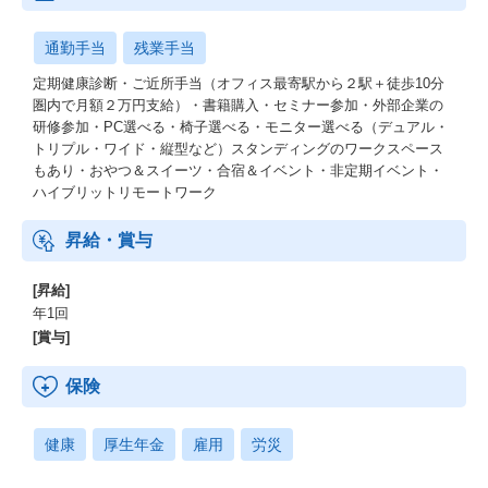
健全な経営や経営陣の魅力
通勤手当
残業手当
エクイティ調達実施せずに黒字化
https://note.com/renga_recruit/n/n0ef513448dba
定期健康診断・ご近所手当（オフィス最寄駅から２駅＋徒歩10分
https://note.com/renga_recruit/n/n80aea37bf5d6
圏内で月額２万円支給）・書籍購入・セミナー参加・外部企業の
https://note.com/renga_recruit/n/n56a4480299cd
研修参加・PC選べる・椅子選べる・モニター選べる（デュアル・
https://note.com/renga_recruit/n/n9f999be18b1e
トリプル・ワイド・縦型など）スタンディングのワークスペース
エンジニアインタビュー
もあり・おやつ＆スイーツ・合宿＆イベント・非定期イベント・
https://note.com/renga_recruit/n/ne57b5147fff4
ハイブリットリモートワーク
https://note.com/renga_recruit/n/n16280a837df5
https://note.com/renga_recruit/n/n9817d95fd0c6
昇給・賞与
https://note.com/renga_recruit/n/nf433b67f401f
[昇給]
年1回
[賞与]
保険
健康
厚生年金
雇用
労災