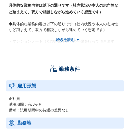
具体的な業務内容は以下の通りです（社内状況や本人の志向性な
ど踏まえて、双方で相談しながら進めていく想定です）
◆具体的な業務内容は以下の通りです（社内状況や本人の志向性
など踏まえて、双方で相談しながら進めていく想定です）
・マンションノート（及び新規事業）の開発を行って頂きます
・スクラムチームに分かれて仕事を行います。（スクラム未経験
でも大丈夫です）
スクラムチームは本人の意向を重視し柔軟に組み換えを行ってい
きます
勤務条件
・携わる領域/タスクは個人の希望や得意分野に応じてアサインさ
れ、また様々な経験ができるよう柔軟に変更していきます
・サーバーサイドに専念されたい方もフルスタックとして幅広く
雇用形態
携わることも可能です。
・ご希望に応じて企画提案／技術調査／検証／要件定義／設計／
正社員
開発／システム運用／テスト／UIUX／データ分析／レポート等に
試用期間：有/3ヶ月
携わることができます
備考：試用期間中の待遇の差異なし
・新規事業やゼロからのネイティブアプリの立ち上げ、AI関連の
機能開発などに携わることもできます
・技術／ツール／方法論などの選定にも携わることができます
勤務地
・サービスとして大規模な定性・定量データを扱う中、AI関連の