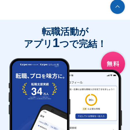
転職活動が
1
アプリ
つで完結！