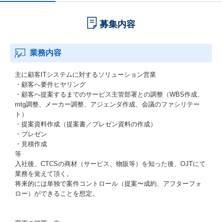
募集内容
業務内容
主に顧客ITシステムに対するソリューション営業
・顧客へ要件ヒヤリング
・顧客へ提案するまでのサービス主管部署との調整（WBS作成、
mtg調整、メーカー調整、アジェンダ作成、会議のファシリテー
ト）
・提案資料作成（提案書／プレゼン資料の作成）
・プレゼン
・見積作成
等
入社後、CTCSの商材（サービス、物販等）を知った後、OJTにて
業務を覚えて頂く。
将来的には単独で案件コントロール（提案〜成約、アフターフォ
ロー）ができることを想定。