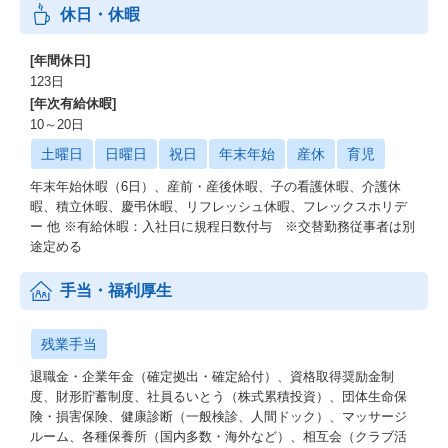
休日・休暇
[年間休日]
123日
[年次有給休暇]
10～20日
土曜日
日曜日
祝日
年末年始
産休
育児
年末年始休暇（6日）、産前・産後休暇、子の看護休暇、介護休
暇、積立休暇、慶弔休暇、リフレッシュ休暇、フレックスホリデ
ー 他 ※有給休暇：入社日に規程日数付与 ※交替勤務従事者は別
途定める
手当・福利厚生
残業手当
退職金・企業年金（確定拠出・確定給付）、資格取得奨励金制
度、財形貯蓄制度、社員るいとう（株式累積投資）、団体生命保
険・損害保険、健康診断（一般検診、人間ドック）、マッサージ
ルーム、各種保養所（国内多数・海外など）、相互会（クラブ活