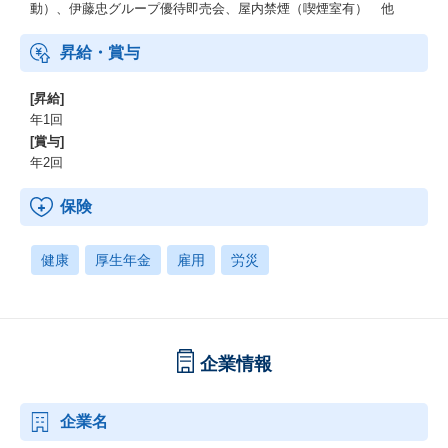
動）、伊藤忠グループ優待即売会、屋内禁煙（喫煙室有） 他
昇給・賞与
[昇給]
年1回
[賞与]
年2回
保険
健康
厚生年金
雇用
労災
企業情報
企業名