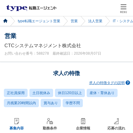
MENU
type転職エージェント営業
営業
法人営業
IT・システ
営業
CTCシステムマネジメント株式会社
お問い合わせ番号：588278 最終確認日：2026年08月07日
求人の特徴
求人の特徴タグの説明
正社員採用
土日祝休み
休日120日以上
産休・育休あり
月残業20時間以内
賞与あり
学歴不問
募集内容
勤務条件
企業情報
応募の流れ