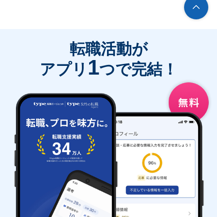
転職活動が
1
アプリ
つで完結！