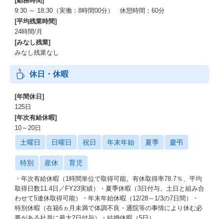
[勤務時間]
9:30 ～ 18:30（実働：8時間00分） 休憩時間：60分
[平均残業時間]
24時間/月
[みなし残業]
みなし残業なし
休日・休暇
[年間休日]
125日
[年次有給休暇]
10～20日
土曜日
日曜日
祝日
年末年始
夏季
慶弔
特別
産休
育児
・年次有給休暇（1時間単位で取得可能。有休取得率78.7％、平均
取得日数11.4日／FY23実績）・夏季休暇（3日付与、土日と組み合
わせて5連休取得可能）・年末年始休暇（12/28～1/3の7日間）・
特別休暇（在籍6ヵ月未満で体調不良・通院等の事情により休む必
要がある社員に最大2日付与）・結婚休暇（5日）