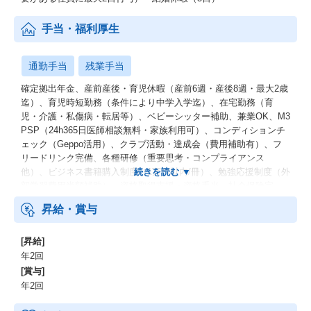
手当・福利厚生
通勤手当
残業手当
確定拠出年金、産前産後・育児休暇（産前6週・産後8週・最大2歳
迄）、育児時短勤務（条件により中学入学迄）、在宅勤務（育
児・介護・私傷病・転居等）、ベビーシッター補助、兼業OK、M3
PSP（24h365日医師相談無料・家族利用可）、コンディションチ
ェック（Geppo活用）、クラブ活動・達成会（費用補助有）、フ
リードリンク完備、各種研修（重要思考・コンプライアンス
他）、ビジネス書籍購入制度（1万円以内/冊）、勉強応援制度（外
部学習費用半額補助）、資格取得支援・資格手当、社会保険完
備、交通費支給、健康診断・予防接種補助、受動喫煙防止措置
昇給・賞与
[昇給]
年2回
[賞与]
年2回