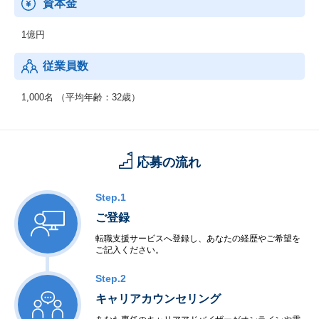
資本金
上記以外にも、世の中や顧客のニーズに合わせ、自治体向けや訪
日外国人向けのものも含む積極的な新規サービス開発・創出も行
1億円
っております。
従業員数
1,000名 （平均年齢：32歳）
応募の流れ
Step.1
ご登録
転職支援サービスへ登録し、あなたの経歴やご希望を
ご記入ください。
Step.2
キャリアカウンセリング