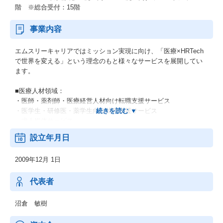
階 ※総合受付：15階
事業内容
エムスリーキャリアではミッション実現に向け、「医療×HRTech
で世界を変える」という理念のもと様々なサービスを展開してい
ます。
■医療人材領域：
・医師・薬剤師・医療経営人材向け転職支援サービス
・医学生・研修医・薬学生向け就職支援サービス
・求人媒体サービス
設立年月日
■経営支援領域：
・医療機関向け採用支援SaaSサービス
2009年12月 1日
・病院向け経営支援コンサルティングサービス
・調剤薬局向け事業承継・M&Aサービス
代表者
■健康経営領域：
・エンタープライズ企業・SMB企業向け産業医顧問サービス
沼倉 敏樹
・健康経営コンサルティングサービス