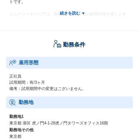
トです。
エムスリーキャリアは、病院経営が中長期の経営計画を描くとき
の課題を「医師の採用」と考えています。
医師がいないと診療ができない医療において、いつまでに何人の
採用できるのかわからない状況では、いくら理想的な中長期計画
を立てても絵に描いた餅となってしまいます。
勤務条件
M3 Career プライムが提供する価値は、必要な人材の採用確率が
わかり、現実的な採用計画がたてられ、
雇用形態
計画に基づいて採用の実行をすることで、病院が中長期的な経営
計画がたてられるように支援することです。
今後は採用面の機能改善に加え、本格的に組織改善やオンライン
正社員
診療の領域に進出し、支援の幅を広げていく予定です
試用期間：有/3ヶ月
備考：試用期間中の変更はございません。
※プロダクトの開発経緯や今後の方向性に関する詳細：https://ww
w.talent-book.jp/m3career/stories/50375
勤務地
勤務地1
東京都 港区 虎ノ門4-1-28虎ノ門タワーズオフィス16階
勤務地その他
東京都