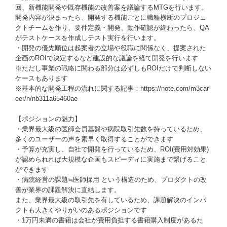
回、新機能開発や既存機能の改善案を議論するMTGを行います。
開発内容が決まったら、開発する機能ごとに職種横断のプロジェ
クトチームを作り、要件定義・開発、動作確認が終わったら、QA
がテストケースを作成しテスト実行を行います。
・開発の優先順位は起案者の立場や役職に関係なく、提案された
企画のROIで決定するなど建設的な議論を経て開発を行います
※ただし事業の戦略に関わる部分は必ずしもROIだけで判断しない
ケースもあります
※基本的な開発工程の流れに関する記事：https://note.com/m3car
eer/n/nb311a65460ae
【ポジションの魅力】
・業界最大級の医師会員基盤や病院取引先数を持っているため、
多くのユーザーの声を素早く取得することができます
・予算が充実し、自社で開発を行っているため、ROI(費用対効果)
が認められれば大規模な企画もスピーディに実施まで繋げること
ができます
・病院経営の課題≒医師採用 という構造のため、プロダクトの改
善が業界の課題解決に直結します。
また、業界最大級の取引先を有しているため、課題解決のインパ
クトも大きくやりがいのあるポジションです
・1万円未満の書籍は会社が費用負担する書籍購入制度があるた