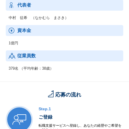
◆コンサルテーション
代表者
◆受託計算
◆コンピュータ用品の販売
中村 征希 （なかむら まさき）
【業務分野】
資本金
・製造系（横浜ゴムを中心）
・公共系、金融系（富士通と共同）
1億円
・流通系（自社ユーザ）
・ERP（横浜ゴム・SAP導入ユーザ）など
従業員数
379名 （平均年齢：38歳）
応募の流れ
Step.1
ご登録
転職支援サービスへ登録し、あなたの経歴やご希望を