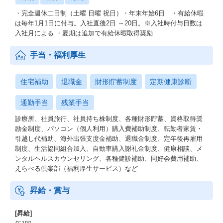
・完全週休二日制（土曜 日曜 祝日）・年末年始6日 ・有給休暇
は毎年1月1日に付与。入社直後2日 ～20日。※入社時付与日数は
入社月による ・夏期は追加で有給休暇取得奨励
手当・福利厚生
住宅補助
退職金
財形貯蓄制度
定期健康診断
通勤手当
残業手当
診療所、社員旅行、社員持ち株制度、各種財形貯蓄、資格取得奨
励金制度、パソコン（個人利用）購入費補助制度、転勤者家賃・
引越し代補助、海外出張支度金補助、退職金制度、定年後再雇用
制度、生活協同組合加入、自動車購入謝礼金制度、健康相談、メ
ンタルヘルスカウンセリング、各種健診補助、同好会費用補助、
えらべる倶楽部（福利厚生サービス）など
昇給・賞与
[昇給]