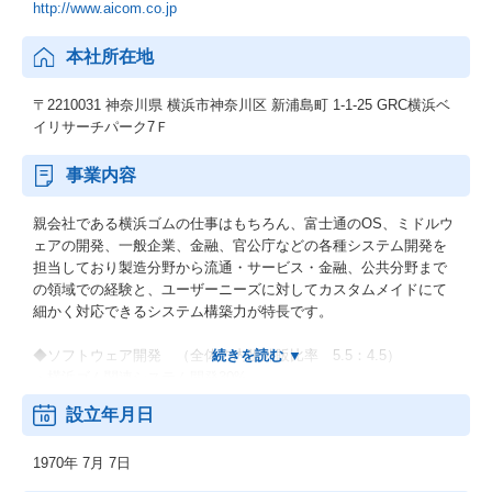
http://www.aicom.co.jp
本社所在地
〒2210031 神奈川県 横浜市神奈川区 新浦島町 1-1-25 GRC横浜ベ
イリサーチパーク7Ｆ
事業内容
親会社である横浜ゴムの仕事はもちろん、富士通のOS、ミドルウ
ェアの開発、一般企業、金融、官公庁などの各種システム開発を
担当しており製造分野から流通・サービス・金融、公共分野まで
の領域での経験と、ユーザーニーズに対してカスタムメイドにて
細かく対応できるシステム構築力が特長です。
◆ソフトウェア開発 （全体の内販外販比率 5.5：4.5）
・横浜ゴム関連システム開発30%
・富士通関連システム開発40%
設立年月日
・新規事業(ERP関連)30%（内外販売比率1：1）
1970年 7月 7日
◆コンピュータ及び関連機器の販売
◆パッケージソフトの販売