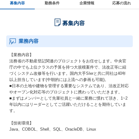
募集内容
勤務条件
企業情報
応募の流れ
募集内容
業務内容
【業務内容】
法務省の不動産登記関連のプロジェクトをお任せします。中央官
庁の中でも上位クラスの予算を持つ大規模案件で、法改正等に紐
づくシステム改修等を行います。国内大手SIerと共に同社は40年
以上担当しています(中朝的には上流への参画も可能)。
■日本の土地や建物を管理する重要なシステムであり、法改正対応
やオープン化対応等のプロジェクトに携わっていただきます。
■まずはメンバーとして先輩社員と一緒に業務に慣れて頂き、1~2
年以内にはリーダーとしてご活躍いただけることを期待していま
す。
【技術環境】
Java、COBOL、Shell、SQL、OracleDB、Linux