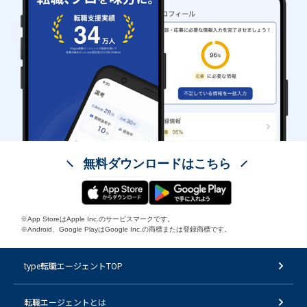
無料ダウンロードはこちら
※App StoreはApple Inc.のサービスマークです。
※Android、Google PlayはGoogle Inc.の商標または登録商標です。
type転職エージェントTOP
転職エージェントとは