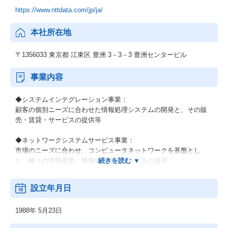
https://www.nttdata.com/jp/ja/
本社所在地
〒1356033 東京都 江東区 豊洲 3－3－3 豊洲センタービル
事業内容
◆システムインテグレーション事業：
顧客の個別ニーズに合わせた情報処理システムの開発と、その販
売・賃貸・サービスの提供等
◆ネットワークシステムサービス事業：
市場のニーズに合わせ、コンピュータネットワークを基盤とし
た、種々の情報提供、情報処理等のサービスの提供
◆その他の事業：
設立年月日
顧客の経営上の問題点に係わる調査・分析、情報処理システムの
在り方に係わる企画・提案、保守・ファシリティマネジメント等
1988年 5月23日