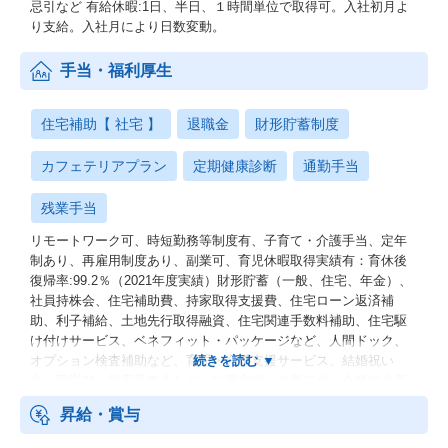
忌引など 有給休暇:1日、半日、１時間単位で取得可。入社初月よ
り支給。入社月により日数変動。
手当・福利厚生
住宅補助【 社宅 】
退職金
財形貯蓄制度
カフェテリアプラン
定期健康診断
通勤手当
残業手当
リモートワーク可、時短勤務等制度有、子育て・介護手当、定年
制あり、再雇用制度あり、副業可、育児休暇取得実績有：育休後
復帰率:99.2％（2021年度実績）財形貯蓄（一般、住宅、年金）、
社員持株会、住宅補助費、持家取得支援費、住宅ローン返済補
助、利子補給、土地先行取得融資、住宅関連手数料補助、住宅駆
け付けサービス、ベネフィット・パッケージなど、人間ドック、
オプション検査補助など、育児・介護支援サービス、結婚祝い
金、弔慰料、災害見舞金など、社員食堂、企業年金（企業年金基
金、確定拠出年金）、電気通信共済会(個人年金、遺児育英基金)
昇給・賞与