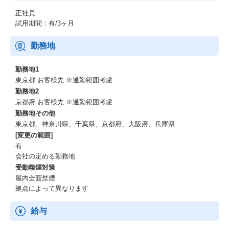
・時間単位有給
正社員
・ベビーシッター利用支援制度
試用期間：有/3ヶ月
・社内サークル制度
・学習支援：Udemy講座購入費用補助（1教材あたり上限5,000
円。年間10教材まで利用可能）
勤務地
・入社後オンボーディング制度
・社内誕生日会
勤務地1
・制服貸与（オリジナルポロシャツ、アウターなど）※希望者の
東京都 お客様先 ※通勤範囲考慮
み
勤務地2
京都府 お客様先 ※通勤範囲考慮
■社内制度※拠点により適用していないものがございます。
勤務地その他
東京都、神奈川県、千葉県、京都府、大阪府、兵庫県
・オフィスカジュアル
[変更の範囲]
・社内バー利用制度
有
・ウォーターサーバー
会社の定める勤務地
・コーヒーマシン
受動喫煙対策
・二足制
・機器貸与（PC、モニター）
屋内全面禁煙
・ペコフリー（スマホでお弁当の注文、配達）"
拠点によって異なります
給与