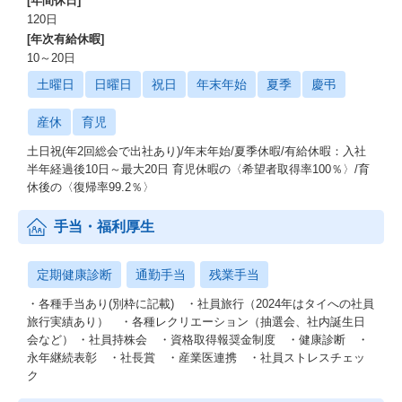
[年間休日]
120日
[年次有給休暇]
10～20日
土曜日
日曜日
祝日
年末年始
夏季
慶弔
産休
育児
土日祝(年2回総会で出社あり)/年末年始/夏季休暇/有給休暇：入社
半年経過後10日～最大20日 育児休暇の〈希望者取得率100％〉/育
休後の〈復帰率99.2％〉
手当・福利厚生
定期健康診断
通勤手当
残業手当
・各種手当あり(別枠に記載) ・社員旅行（2024年はタイへの社員
旅行実績あり） ・各種レクリエーション（抽選会、社内誕生日
会など） ・社員持株会 ・資格取得報奨金制度 ・健康診断 ・
永年継続表彰 ・社長賞 ・産業医連携 ・社員ストレスチェッ
ク