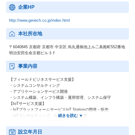
企業HP
http://www.genech.co.jp/index.html
本社所在地
〒6040845 京都府 京都市 中京区 烏丸通御池上ル二条殿町552番地
明治安田生命京都ビル３Ｆ
事業内容
【フィールドビジネスサービス支援】
・システムコンサルティング
・アプリケーションサービス開発
・システム構築、インフラ構築・運用管理、システム保守
【IoTサービス支援】
・IoTプラットフォームサービスIoT Stationの開発・販売
・IoTコンサルティング、IoTディバイス販売
・IoTシステム構築、運営管理、システム保守
設立年月日