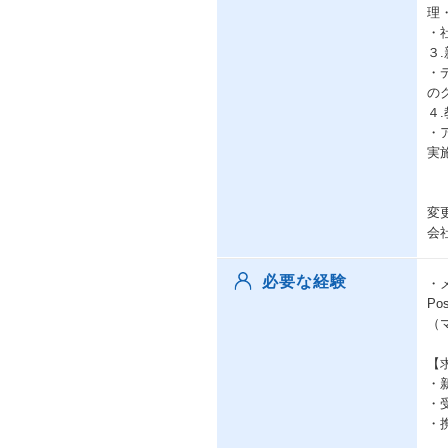
理
・
３
・
の
４
・
実
変
会
必要な経験
・メ
Pos
（
【
・
・
・