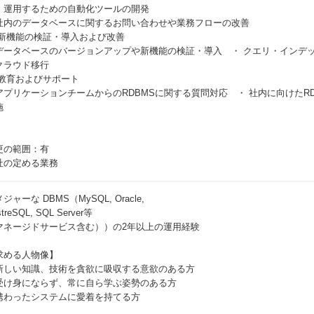
・運用するための自動化ツールの開発
社内のデータベースに関するお問い合わせや業務フローの改善
.新機能の検証・導入および改善
データベースのバージョンアップや新機能の検証・導入 ・ クエリ・インデ
クラウド移行
.教育およびサポート
アプリケーションチームからのRDBMSに関する質問対応 ・ 社内に向けたR
施
更の範囲：有
社の定める業務
ジャーな DBMS（MySQL, Oracle,
treSQL, SQL Server等
マネージドサービス含む））の2年以上の運用経験
求める人物像】
新しい知識、技術を貪欲に吸収する意欲のある方
受け身にならず、常に自ら学ぶ姿勢のある方
携わったシステムに愛着を持てる方