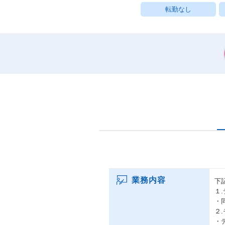
転勤なし
業務内容
下
１
・
２
・