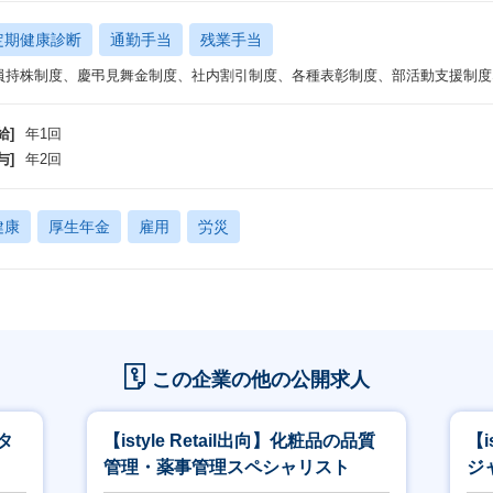
定期健康診断
通勤手当
残業手当
員持株制度、慶弔見舞金制度、社内割引制度、各種表彰制度、部活動支援制度
給]
年1回
与]
年2回
健康
厚生年金
雇用
労災
この企業の他の公開求人
タ
【istyle Retail出向】化粧品の品質
【
管理・薬事管理スペシャリスト
ジャ