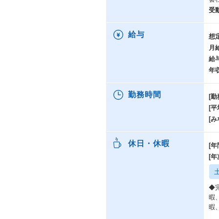
・
受
ケ
給与
想
こ
月
・
給
含
年
・
連
・
勤務時間
[勤
分
[
す
[み
・
・
頼
休日・休暇
[年
[
◆
暇
暇