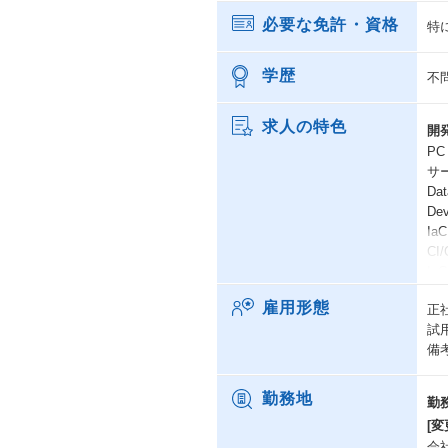
必要な免許・資格
特
学歴
不
求人の特色
開
PC
サー
Dat
De
IaC
CI/
IaC
CI/
雇用形態
正
ツール
試
備
チ
・
勤務地
勤
・
[変
整
会