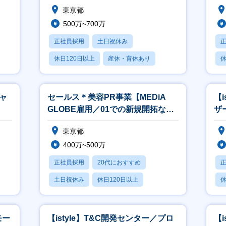
けU
東京都
500万~700万
正社員採用
土日祝休み
休日120日以上
産休・育休あり
休
賞与あり
シャ
セールス＊美容PR事業【MEDiA
【
GLOBE雇用／01での新規開拓なし
ザ
／フレックスあり】
東京都
400万~500万
正社員採用
20代におすすめ
土日祝休み
休日120日以上
休
産休・育休あり
モー
【istyle】T&C開発センター／プロ
【