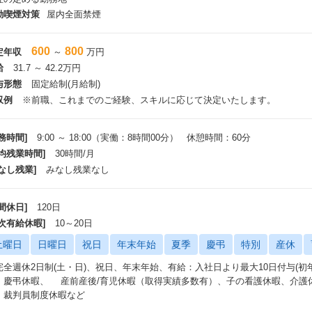
出社・リモートワークは個人の希望に応じて自由に選択可能ですが、出社時に
動喫煙対策
屋内全面禁煙
ーションを取りながら業務を行っております。
600
800
定年収
～
万円
の仕事で得られるもの/求人の魅力
給
31.7 ～ 42.2万円
業界でも屈指の規模と影響力を誇るサービスのデータベースの運用に関わるこ
与形態
固定給制(月給制)
めた様々な構成のRDBMSに触れることができます。
収例
※前職、これまでのご経験、スキルに応じて決定いたします。
データベースに関するスペシャリストが在籍しているため、エンジニアのキャ
の幅広いスキルを伸ばすことが可能です。
最新技術(IaC, DevOps, CI/CD)を利用してDBMSだけの運用・管理では
務時間]
9:00 ～ 18:00（実働：8時間00分） 休憩時間：60分
散・異機種データ処理の経験ができ、業務改善や自動化のための自らが主体
平均残業時間]
30時間/月
。
なし残業]
みなし残業なし
自ら周りのメンバーを巻き込み、データベースに関するプロジェクトを推進し
将来的にはリーダー的な役割を担い、チームの指導やプロジェクトの推進を通
性向上に貢献していただきたいと考えています。
間休日]
120日
年次有給休暇]
10～20日
土曜日
日曜日
祝日
年末年始
夏季
慶弔
特別
産休
完全週休2日制(土・日)、祝日、年末年始、有給：入社日より最大10日付与(
、慶弔休暇、 産前産後/育児休暇（取得実績多数有）、子の看護休暇、介護
、裁判員制度休暇など