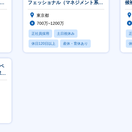
向け
フェッショナル（マネジメント系）
候
オープンポジション
東京都
700万~1200万
正社員採用
土日祝休み
休日120日以上
産休・育休あり
休
月残業20時間以内
月
スペ
ポジ