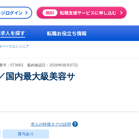
ージログイン
無料
転職支援サービスに申し込む
求人を探す
転職お役立ち情報
タベースエンジニア
号：573663 最終確認日：2026年08月07日
業／国内最大級美容サ
求人の特徴タグの説明
賞与あり