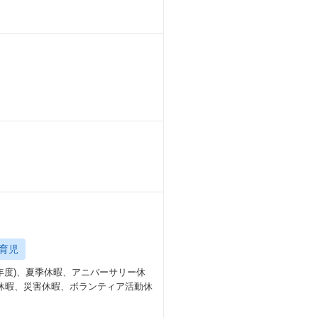
は、チームメンバーと対面でコミュニ
とができ、オンプレミス・クラウドを
リアの一つの軸としてデータベース関
なく大規模サービスに相応しいデータの
となって活躍できる場が数多くありま
ていける環境です。
じて、データベース運用の最適化や信
育児
初年度)、夏季休暇、アニバーサリー休
休暇、災害休暇、ボランティア活動休