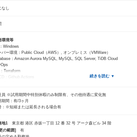
になし
問
発環境等
：Windows
バー環境：Public Cloud（AWS）, オンプレミス（VMWare）
abase：Amazon Aurora MySQL, MySQL, SQL Server, TiDB Cloud
vOps
：Terraform
CD：Github Actions
：Terraform
CD：Github Actions
社員
※試用期間中特別休暇のみ制限有、その他待遇に変化無
：Github, JIRA, Confluence, Slack, Google Meet など
用期間：有/3ヶ月
考：※短縮または延長される場合有
ームのコミュニケーション
基本的にリモートワークを実施しておりますが、分からないことはチャットで
務地1
東京都 港区 赤坂一丁目 12 番 32 号 アーク森ビル 34 階
MeetやSlackのハドルを活用したオンラインコミュニケーションを取り入
更の範囲]
有
えています。
社の定める勤務地