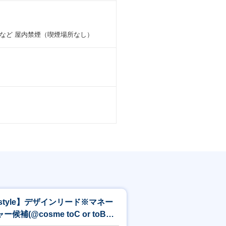
など 屋内禁煙（喫煙場所なし）
istyle】デザインリード※マネー
ー候補(@cosme toC or toB向