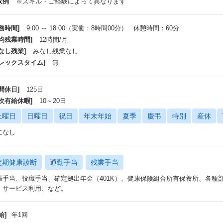
収例
※スキル・ご経験によって異なります
務時間]
9:00 ～ 18:00（実働：8時間00分） 休憩時間：60分
平均残業時間]
12時間/月
なし残業]
みなし残業なし
フレックスタイム]
無
間休日]
125日
年次有給休暇]
10～20日
土曜日
日曜日
祝日
年末年始
夏季
慶弔
特別
産休
になし
定期健康診断
通勤手当
残業手当
張手当、役職手当、確定拠出年金（401K）、健康保険組合所有保養所、各種
・サービス利用、など。
給]
年1回