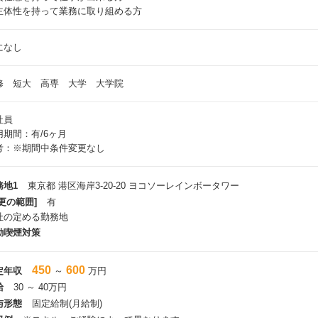
主体性を持って業務に取り組める方
になし
修 短大 高専 大学 大学院
社員
用期間：有/6ヶ月
考：※期間中条件変更なし
務地1
東京都 港区海岸3-20-20 ヨコソーレインボータワー
更の範囲]
有
社の定める勤務地
動喫煙対策
450
600
定年収
～
万円
給
30 ～ 40万円
与形態
固定給制(月給制)