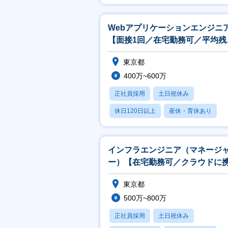
月残業20時間以内
Webアプリケーションエンジニ
【面接1回／在宅勤務可／平均残
約12時間／柔軟なキャリアパス
東京都
400万~600万
正社員採用
土日祝休み
休日120日以上
産休・育休あり
月残業20時間以内
インフラエンジニア（マネージ
ー）【在宅勤務可／クラウドに
れる】
東京都
500万~800万
正社員採用
土日祝休み