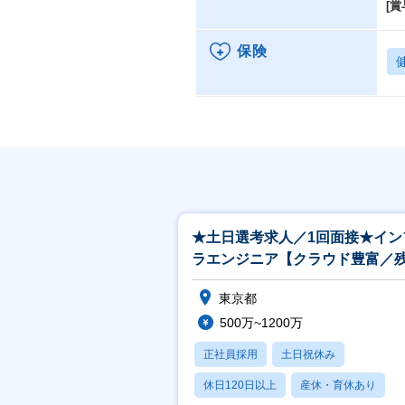
[賞
保険
★土日選考求人／1回面接★イン
ラエンジニア【クラウド豊富／
11h／在宅可／創業以来黒字】
東京都
500万~1200万
正社員採用
土日祝休み
休日120日以上
産休・育休あり