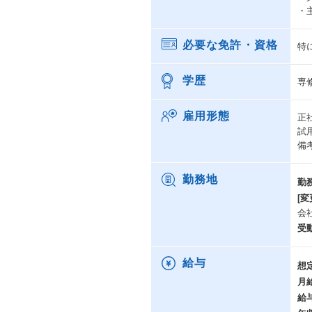
・
必要な免許・資格
特
学歴
専
雇用形態
正
試
備
勤務地
勤
[変
会
受
給与
想
月
給