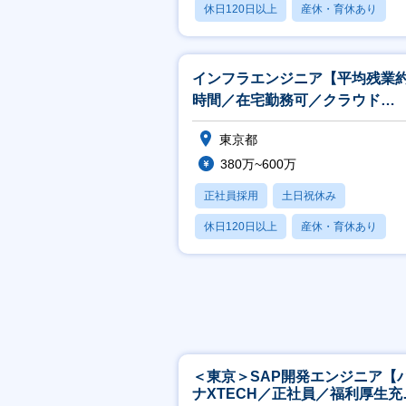
休日120日以上
産休・育休あり
月残業20時間以内
インフラエンジニア【平均残業約
時間／在宅勤務可／クラウド
（AWS,Azure,等）に携われる】
東京都
380万~600万
正社員採用
土日祝休み
休日120日以上
産休・育休あり
月残業20時間以内
＜東京＞SAP開発エンジニア【
ナXTECH／正社員／福利厚生充