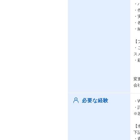
・
・
・
・
・
【
・
ス
・
変
会
必要な経験
・W
・
※
【
下
・