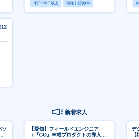
休日120日以上
職種未経験OK
休
産休・育休あり
月
12
新着求人
パソ
【愛知】フィールドエンジニア
デ
実
（『GO』車載プロダクトの導入サ
【