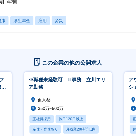
与]
年2回
健康
厚生年金
雇用
労災
この企業の他の公開求人
フ
※職種未経験可 IT事務 立川エリ
ア
残業
ア勤務
シ
東京都
350万~500万
正社員採用
休日120日以上
産休・育休あり
月残業20時間以内
休