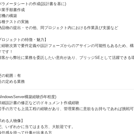
パラメータシートの作成(設計書を基に)
作業手順書作成
実機の構築
各種テストの実施
納品物の提出・その他、同プロジェクト内における作業及び支援など
プロジェクトの特徴・魅力】
ご経験次第で要件定義や設計フェーズからのアサインの可能性もあるため、構
メです！
顧客から弊社に業務を委託したい意向があり、ブリッジSEとして活躍できる
更の範囲：有
社の定める業務
indowsServer構築経験(5年程度)
詳細設計書の修正などのドキュメント作成経験
若手の方でも上流工程の経験があり、管理業務に意欲をお持ちであれば挑戦可
求める人物像】
記、いずれかに当てはまる方、大歓迎です。
責任感を持って仕事が出来る方