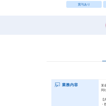
賞与あり
業務内容
某
同
【
・