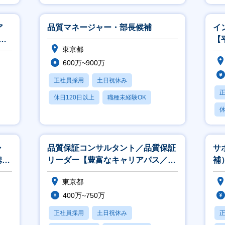
賞与あり
月
ア
品質マネージャー・部長候補
イ
業
【
東京都
】
ク
600万~900万
正社員採用
土日祝休み
休日120日以上
職種未経験OK
休
産休・育休あり
月
ャ
品質保証コンサルタント／品質保証
サ
携わ
リーダー【豊富なキャリアパス／平
補
均残業約12時間／リモートワーク
業
東京都
可】
400万~750万
正社員採用
土日祝休み