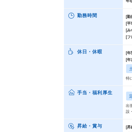
年
勤務時間
[勤
[
[み
[
休日・休暇
[年
[
特
手当・福利厚生
出
設
昇給・賞与
[昇