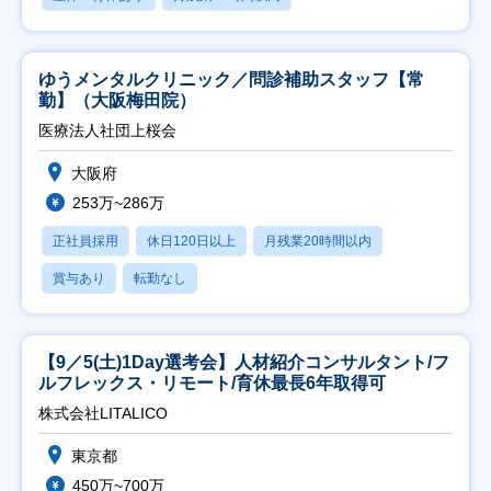
ゆうメンタルクリニック／問診補助スタッフ【常
勤】（大阪梅田院）
医療法人社団上桜会
大阪府
253万~286万
正社員採用
休日120日以上
月残業20時間以内
賞与あり
転勤なし
【9／5(土)1Day選考会】人材紹介コンサルタント/フ
ルフレックス・リモート/育休最長6年取得可
株式会社LITALICO
東京都
450万~700万