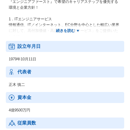
『エンジニアファースト』で希望のキャリアステップを優先する
環境と企業方針！
1．ITエンジニアサービス
情報通信、IT／インターネット、EC分野を中心とした幅広い業界
に対して、高付加価値・高品質な「技術サービス」をご提供いた
します。
設立年月日
2．機電エンジニアサービス
開発フェーズである設計・解析・生産技術において、外部活用ニ
1979年10月11日
ーズに幅広くお応えします。
上流工程から下流工程までご提案いたします。
代表者
3．新技術領域 (RPA・セキュリティ等)
RPA、IoT、セキュリティ、MBD、ドローン等の新技術領域へのニ
正木 慎二
ーズにも対応可能です。
資本金
【男女比】
：男性74.3% 女性 25.7%
4億9500万円
【年齢構成】
従業員数
：20代：33％、30代：41％、40代以上：26％