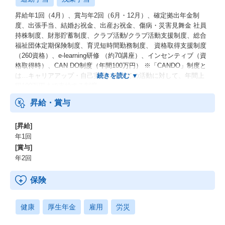
昇給年1回（4月）、賞与年2回（6月・12月）、確定拠出年金制
度、出張手当、結婚お祝金、出産お祝金、傷病・災害見舞金 社員
持株制度、財形貯蓄制度、クラブ活動/クラブ活動支援制度、総合
福祉団体定期保険制度、育児短時間勤務制度、 資格取得支援制度
（260資格）、e-learning研修 （約70講座）、インセンティブ（資
格取得時）、CAN DO制度（年間100万円） ※「CANDO」制度と
は…キャリアアップ・自己実現に向けての活動に対して、年間上
限100万円まで支給する制度
昇給・賞与
[昇給]
年1回
[賞与]
年2回
保険
健康
厚生年金
雇用
労災