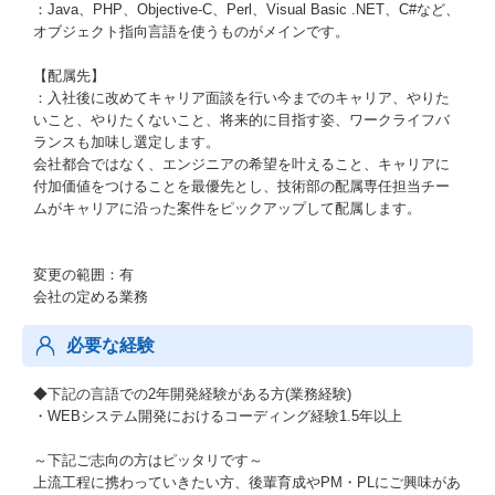
：Java、PHP、Objective-C、Perl、Visual Basic .NET、C#など、
オブジェクト指向言語を使うものがメインです。
【配属先】
：入社後に改めてキャリア面談を行い今までのキャリア、やりた
いこと、やりたくないこと、将来的に目指す姿、ワークライフバ
ランスも加味し選定します。
会社都合ではなく、エンジニアの希望を叶えること、キャリアに
付加価値をつけることを最優先とし、技術部の配属専任担当チー
ムがキャリアに沿った案件をピックアップして配属します。
変更の範囲：有
会社の定める業務
必要な経験
◆下記の言語での2年開発経験がある方(業務経験)
・WEBシステム開発におけるコーディング経験1.5年以上
～下記ご志向の方はピッタリです～
上流工程に携わっていきたい方、後輩育成やPM・PLにご興味があ