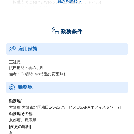
・転職支援におけるWebシステムの開発(アジャイル)
┗要件定義～基本設計～詳細設計～プログラミング～テスト
(Java・JavaScript・Oracle・PostgreSQL・jQuery・SpringBoo
t・Vue.js・Eclipse・AWS)
勤務条件
・動画配信サービスにおけるiOS開発
┗基本設計～詳細設計～プログラミング～テスト
(Swift・Git)
雇用形態
・ソーシャルゲームのサーバーサイド開発
┗詳細設計～プログラミング～テスト～運用・保守
正社員
(PHP・HTML・CSS・MySQL・Vue.js・Apache・Git・AWS)
試用期間：有/3ヶ月
備考：※期間中の待遇に変更無し
・ポイント獲得アプリ開発
┗詳細設計～プログラミング～テスト
勤務地
(Java・Python・PostgreSQL・Git)
勤務地1
・美容業界におけるサービスシステムの開発
大阪府 大阪市北区梅田2-5-25 ハービスOSAKAオフィスタワー7F
┗要件定義～基本設計～詳細設計～プログラミング～テスト
勤務地その他
(Java・Oracle・Apache・Tomcat・Git)
京都府、兵庫県
[変更の範囲]
・結婚関連情報サイトにおけるシステム開発
有
┗要件定義～基本設計～詳細設計～プログラミング～テスト～運