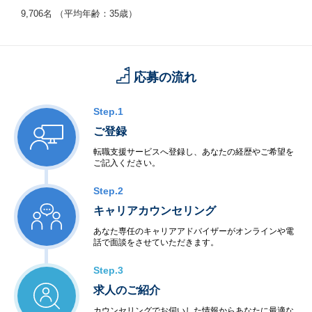
【勤続年数】
9,706名 （平均年齢：35歳）
：0～4年以上：45％、5～9年以上：41％、10年以上：14％
【働きやすさ】
：残業平均15.8時間、有給取得率90.0%、育休・産休取得率10
応募の流れ
0％、復職率89％※男性も育児休暇取得実績があります。
Step.1
ご登録
転職支援サービスへ登録し、あなたの経歴やご希望を
ご記入ください。
Step.2
キャリアカウンセリング
あなた専任のキャリアアドバイザーがオンラインや電
話で面談をさせていただきます。
Step.3
求人のご紹介
カウンセリングでお伺いした情報からあなたに最適な