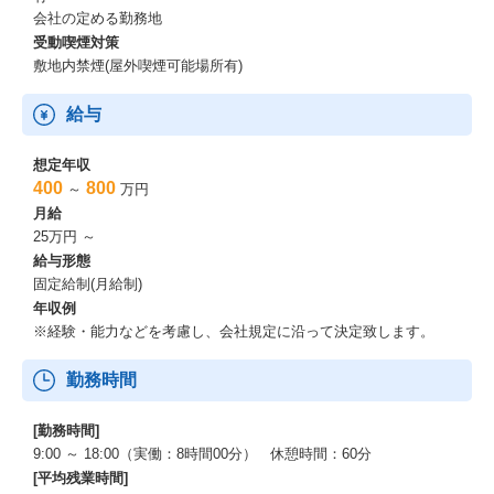
会社の定める勤務地
用・保守
受動喫煙対策
(PHP・Go・MySQL・React・JQuery・Laravel・Ansible・Git・
AWS)
敷地内禁煙(屋外喫煙可能場所有)
※上記は過去に行ってきた案件も含まれております。
給与
※リモート案件も増えてきており、先進的な働き方も積極的に取
り入れております。
想定年収
┗リモート案件は東海→首都圏、関西→首都圏など、居住エリア
400
800
～
万円
を変えることなくエリアを越えて携っていただける可能性がござ
月給
います。
25万円 ～
┗弊社全体でリモートにてお仕事されている方は約70%。(一部リ
給与形態
モート、フルリモート含む)
固定給制(月給制)
年収例
～研修について～
※経験・能力などを考慮し、会社規定に沿って決定致します。
■希望者の方に向けて様々な研修をご用意しております！
勤務時間
・AI・機械学習研修
└AI・機械学習の基礎をe-learningで学べます。
[勤務時間]
9:00 ～ 18:00（実働：8時間00分） 休憩時間：60分
・React研修
[平均残業時間]
ハンズオンで基本から応用まで開発を実践、ポートフォリオを作