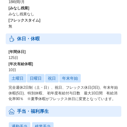
18時間/月
成まで行います。
[みなし残業]
みなし残業なし
・アジャイル研修
[フレックスタイム]
アジャイル開発の基礎をe-learningで実施します。
無
また上級者には認定スクラムマスターの研修受講と資格取得をサ
ポート！
休日・休暇
・Udemy
オンライン学習プラットフォームUdemyの企業アカウントを貸与
[年間休日]
します。
125日
[年次有給休暇]
・上流力強化
10日
エンジニア主体の取り組みとしてベテランPMによる上級SE/PMに
なるには？
土曜日
日曜日
祝日
年末年始
完全週休2日制（土・日）、祝日、フレックス休日(3日)、年末年始
など、様々な講座を実施しています。
休暇(5日)、特別休暇、 初年度有給付与日数 最大10日間 有給消
上記以外にもAWSの研修など豊富な研修をご用意しております。
化率90％ ※夏季休暇がフレックス休日に変更となっています。
手当・福利厚生
通勤手当
残業手当