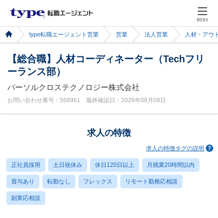
MENU
type転職エージェント営業
営業
法人営業
人材・アウ
【総合職】人材コーディネーター（Techフリ
ーランス部）
パーソルクロステクノロジー株式会社
お問い合わせ番号：568961 最終確認日：2026年08月09日
求人の特徴
求人の特徴タグの説明
正社員採用
土日祝休み
休日120日以上
月残業20時間以内
賞与あり
転勤なし
フレックス
リモート勤務応相談
副業応相談