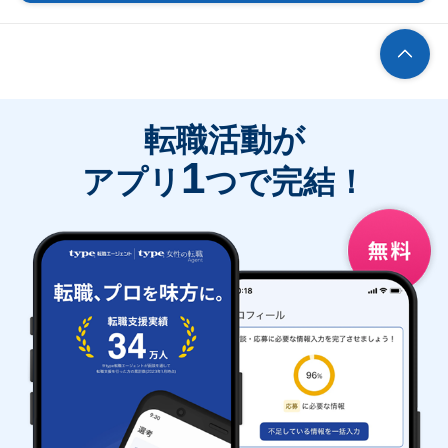
転職活動が
1
アプリ
つで完結！