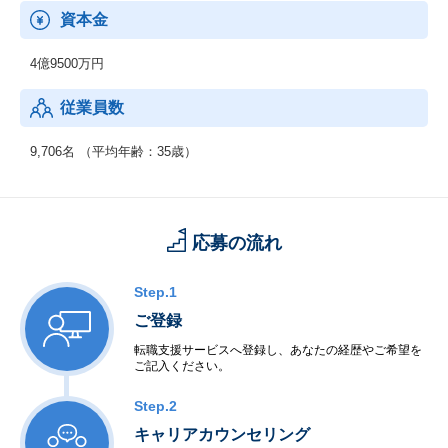
資本金
【男女比】
：男性74.3% 女性 25.7%
4億9500万円
【年齢構成】
従業員数
：20代：33％、30代：41％、40代以上：26％
【勤続年数】
9,706名 （平均年齢：35歳）
：0～4年以上：45％、5～9年以上：41％、10年以上：14％
【働きやすさ】
：残業平均15.8時間、有給取得率90.0%、育休・産休取得率10
応募の流れ
0％、復職率89％※男性も育児休暇取得実績があります。
Step.1
ご登録
転職支援サービスへ登録し、あなたの経歴やご希望を
ご記入ください。
Step.2
キャリアカウンセリング