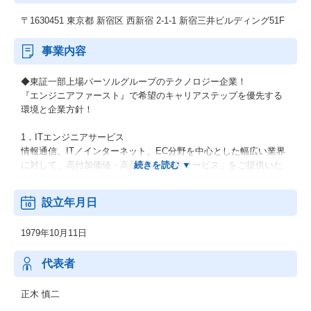
〒1630451 東京都 新宿区 西新宿 2-1-1 新宿三井ビルディング51F
事業内容
◆東証一部上場パーソルグループのテクノロジー企業！
『エンジニアファースト』で希望のキャリアステップを優先する
環境と企業方針！
1．ITエンジニアサービス
情報通信、IT／インターネット、EC分野を中心とした幅広い業界
に対して、高付加価値・高品質な「技術サービス」をご提供いた
します。
設立年月日
2．機電エンジニアサービス
開発フェーズである設計・解析・生産技術において、外部活用ニ
1979年10月11日
ーズに幅広くお応えします。
上流工程から下流工程までご提案いたします。
代表者
3．新技術領域 (RPA・セキュリティ等)
RPA、IoT、セキュリティ、MBD、ドローン等の新技術領域へのニ
正木 慎二
ーズにも対応可能です。