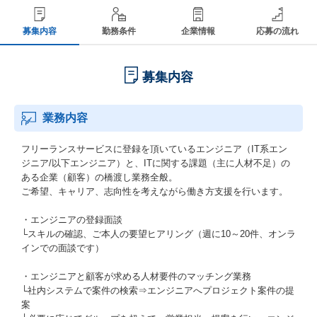
募集内容
勤務条件
企業情報
応募の流れ
募集内容
業務内容
フリーランスサービスに登録を頂いているエンジニア（IT系エン
ジニア/以下エンジニア）と、ITに関する課題（主に人材不足）の
ある企業（顧客）の橋渡し業務全般。
ご希望、キャリア、志向性を考えながら働き方支援を行います。
・エンジニアの登録面談
└スキルの確認、ご本人の要望ヒアリング（週に10～20件、オンラ
インでの面談です）
・エンジニアと顧客が求める人材要件のマッチング業務
└社内システムで案件の検索⇒エンジニアへプロジェクト案件の提
案