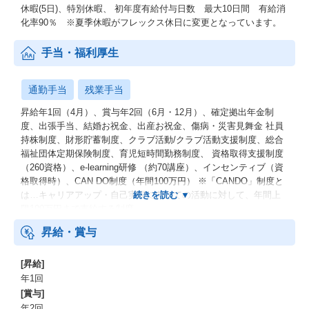
休暇(5日)、特別休暇、 初年度有給付与日数 最大10日間 有給消
化率90％ ※夏季休暇がフレックス休日に変更となっています。
手当・福利厚生
通勤手当
残業手当
昇給年1回（4月）、賞与年2回（6月・12月）、確定拠出年金制
度、出張手当、結婚お祝金、出産お祝金、傷病・災害見舞金 社員
持株制度、財形貯蓄制度、クラブ活動/クラブ活動支援制度、総合
福祉団体定期保険制度、育児短時間勤務制度、 資格取得支援制度
（260資格）、e-learning研修 （約70講座）、インセンティブ（資
格取得時）、CAN DO制度（年間100万円） ※「CANDO」制度と
は…キャリアアップ・自己実現に向けての活動に対して、年間上
限100万円まで支給する制度
昇給・賞与
[昇給]
年1回
[賞与]
年2回