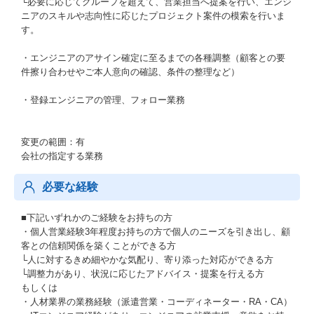
└必要に応じてグループを超えて、営業担当へ提案を行い、エンジ
ニアのスキルや志向性に応じたプロジェクト案件の模索を行いま
す。
・エンジニアのアサイン確定に至るまでの各種調整（顧客との要
件擦り合わせやご本人意向の確認、条件の整理など）
・登録エンジニアの管理、フォロー業務
変更の範囲：有
会社の指定する業務
必要な経験
■下記いずれかのご経験をお持ちの方
・個人営業経験3年程度お持ちの方で個人のニーズを引き出し、顧
客との信頼関係を築くことができる方
└人に対するきめ細やかな気配り、寄り添った対応ができる方
└調整力があり、状況に応じたアドバイス・提案を行える方
もしくは
・人材業界の業務経験（派遣営業・コーディネーター・RA・CA）