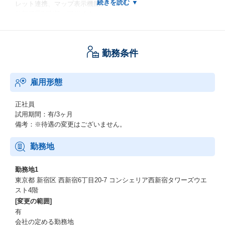
レット連携、マップ表示機能、
外部機器制御等が可能です。
◆アロバビュークラウド及びアロバビュークラウドダイレクト
自社開発のソフトウェアであるアロバビューをクラウドサービス
勤務条件
向けにカスタマイズしてご提供しております。
◆アロバビューカスタマイズ
雇用形態
標準製品にない機能やお客様の既存システムや設備と連携するた
めカスタマイズも行っております。
正社員
◆アロバリモートアクセスサービス
試用期間：有/3ヶ月
お客様先PC／サーバー⇔パートナー様環境をセキュアに接続し、
備考：※待遇の変更はございません。
リモートデスクトップ接続により各種サポートを行える環境をご
提供しています。
勤務地
（システム初期構築、ソフトウェア不具合調査、障害切り分け調
査、ログ取得、パッチ適用 etc.）
勤務地1
東京都 新宿区 西新宿6丁目20-7 コンシェリア西新宿タワーズウエ
スト4階
[変更の範囲]
有
会社の定める勤務地