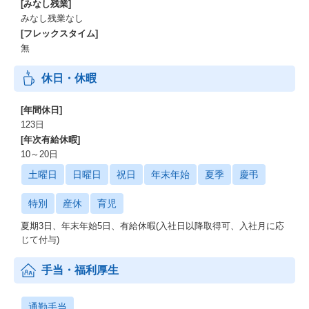
[みなし残業]
みなし残業なし
[フレックスタイム]
無
休日・休暇
[年間休日]
123日
[年次有給休暇]
10～20日
土曜日
日曜日
祝日
年末年始
夏季
慶弔
特別
産休
育児
夏期3日、年末年始5日、有給休暇(入社日以降取得可、入社月に応
じて付与)
手当・福利厚生
通勤手当