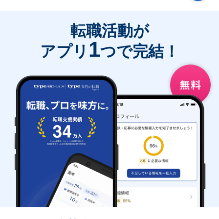
転職活動が
1
アプリ
つで完結！