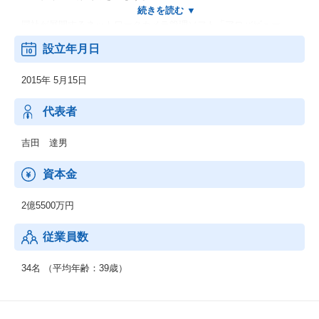
同社が展開するネットワークカメラ管理ソフト「アロバビュー」
は官公庁から鉄道・飲食店・教育機関まで幅広い業界にて、
設立年月日
国内導入実績が多数ございます。
2015年 5月15日
＜導入事例＞
大手インフラ企業、
大手飲料メーカー工場、
代表者
大手学習塾、
etc"
吉田 達男
資本金
2億5500万円
従業員数
34名 （平均年齢：39歳）