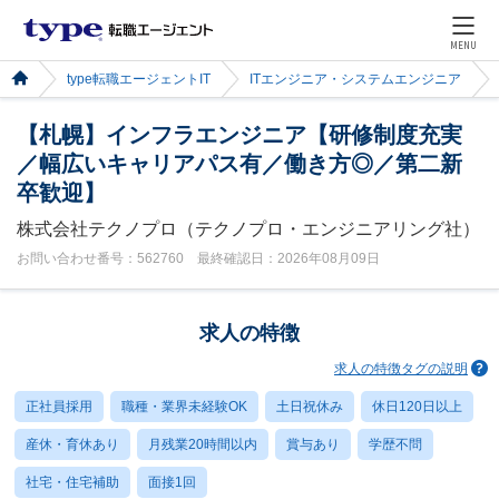
MENU
type転職エージェントIT
ITエンジニア・システムエンジニア
【札幌】インフラエンジニア【研修制度充実
／幅広いキャリアパス有／働き方◎／第二新
卒歓迎】
株式会社テクノプロ（テクノプロ・エンジニアリング社）
お問い合わせ番号：562760 最終確認日：2026年08月09日
求人の特徴
求人の特徴タグの説明
正社員採用
職種・業界未経験OK
土日祝休み
休日120日以上
産休・育休あり
月残業20時間以内
賞与あり
学歴不問
社宅・住宅補助
面接1回