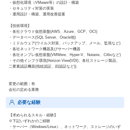
・仮想化環境（VMware等）の設計・構築
・セキュリティ対策の実装
・運用設計・構築、運用改善提案
【技術環境】
・各社クラウド仮想基盤(AWS、Azure、GCP、OCI)
・データベース(SQL Server、Oracle他)
・ミドルウェア(ウイルス対策、バックアップ、メール、監視など)
・各社ネットワーク機器及びサーバー機器
・各社オンプレ仮想基盤(VMWere、Hyper-V、Nutanix、Citlixなど)
・その他インフラ環境(Horizon View(VDI)、各社ストレージ製品、
二要素認証機器(指紋認証、顔認証など))
変更の範囲：有
会社の定める業務
必要な経験
【求められるスキル・経験】
※下記いずれかのご経験
・サーバー（Windows/Linux）、ネットワーク、ストレージのいず