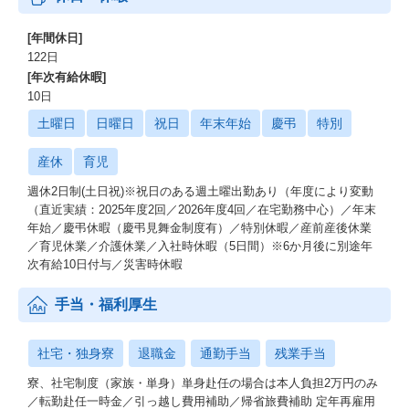
[年間休日]
122日
[年次有給休暇]
10日
土曜日
日曜日
祝日
年末年始
慶弔
特別
産休
育児
週休2日制(土日祝)※祝日のある週土曜出勤あり（年度により変動
（直近実績：2025年度2回／2026年度4回／在宅勤務中心）／年末
年始／慶弔休暇（慶弔見舞金制度有）／特別休暇／産前産後休業
／育児休業／介護休業／入社時休暇（5日間）※6か月後に別途年
次有給10日付与／災害時休暇
手当・福利厚生
社宅・独身寮
退職金
通勤手当
残業手当
寮、社宅制度（家族・単身）単身赴任の場合は本人負担2万円のみ
／転勤赴任一時金／引っ越し費用補助／帰省旅費補助 定年再雇用