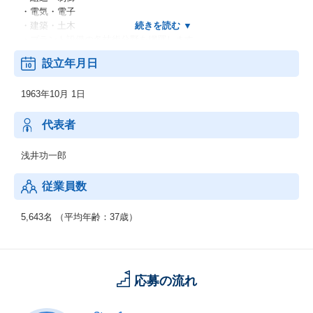
・電気・電子
・建築・土木
・プラント設備の各技術分野を網羅します。
・金融業における業務コンサル
設立年月日
・SI業におけるテスト・検証、ツール開発
・機械設計開発：
1963年10月 1日
ボディ、シャーシ設計／ワイヤーハーネス設計生産技術
：生産ライン制御システムの開発品質管理
：生産設備保全、改善業務生産管理：生産管理システム開発・保
代表者
守社内システム
：財務管理システム／社内ネットワーク構築
浅井功一郎
従業員数
5,643名 （平均年齢：37歳）
応募の流れ