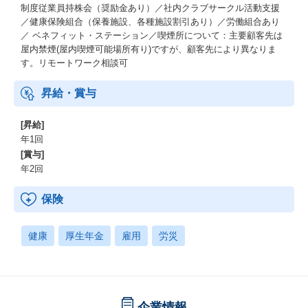
制度従業員持株会（奨励金あり）／社内クラブサークル活動支援
／健康保険組合（保養施設、各種施設割引あり）／労働組合あり
／ ベネフィット・ステーション／喫煙所について：主要顧客先は
屋内禁煙(屋内喫煙可能場所有り)ですが、顧客先により異なりま
す。リモートワーク相談可
昇給・賞与
[昇給]
年1回
[賞与]
年2回
保険
健康
厚生年金
雇用
労災
企業情報