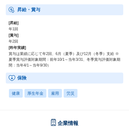
昇給・賞与
[昇給]
年1回
[賞与]
年2回
[昨年実績]
賞与は業績に応じて年2回、6月（夏季）及び12月（冬季）支給 ※
夏季賞与評価対象期間：前年10/1～当年3/31、冬季賞与評価対象期
間：当年4/1～当年9/30）
保険
健康
厚生年金
雇用
労災
企業情報