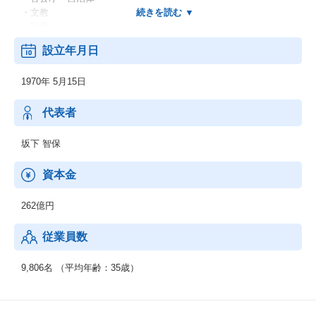
・文教
・医療
・他
設立年月日
＜業務別＞
・EC
1970年 5月15日
・CRM
・SFA
・SCM
代表者
・ERP
・WEB
坂下 智保
・他
＜IT基盤、ネットワーク＞
資本金
・ネットワーク
・セキュリティ
262億円
・先端IT
・ミドルウェア
従業員数
◆制御系システムサービス
＜移動体通信制御開発＞
9,806名 （平均年齢：35歳）
・移動体通信端末
・交換機・基地局システム
＜産業用制御開発＞