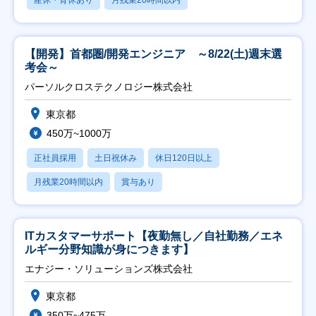
産休・育休あり
月残業20時間以内
【開発】首都圏/開発エンジニア ～8/22(土)週末選
考会～
パーソルクロステクノロジー株式会社
東京都
450万~1000万
正社員採用
土日祝休み
休日120日以上
月残業20時間以内
賞与あり
ITカスタマーサポート【夜勤無し／自社勤務／エネ
ルギー分野知識が身につきます】
エナジー・ソリューションズ株式会社
東京都
350万~475万