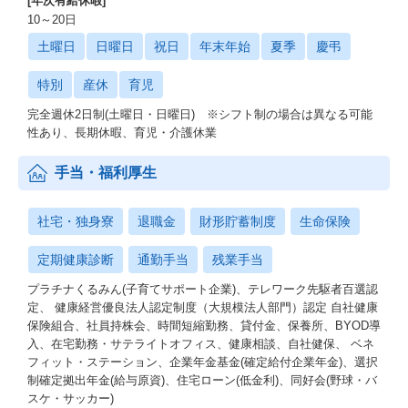
[年次有給休暇]
10～20日
土曜日
日曜日
祝日
年末年始
夏季
慶弔
特別
産休
育児
完全週休2日制(土曜日・日曜日) ※シフト制の場合は異なる可能
性あり、長期休暇、育児・介護休業
手当・福利厚生
社宅・独身寮
退職金
財形貯蓄制度
生命保険
定期健康診断
通勤手当
残業手当
プラチナくるみん(子育てサポート企業)、テレワーク先駆者百選認
定、 健康経営優良法人認定制度（大規模法人部門）認定 自社健康
保険組合、社員持株会、時間短縮勤務、貸付金、保養所、BYOD導
入、在宅勤務・サテライトオフィス、健康相談、自社健保、 ベネ
フィット・ステーション、企業年金基金(確定給付企業年金)、選択
制確定拠出年金(給与原資)、住宅ローン(低金利)、同好会(野球・バ
スケ・サッカー)