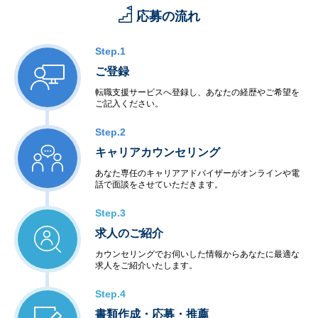
・家電機器制御
応募の流れ
・工場制御
＜社会・公共制御開発＞
・衛星・航空制御
Step.1
・交通機関・車輌制御
ご登録
・ビル・店舗設備制御
・電力・エネルギー制御
転職支援サービスへ登録し、あなたの経歴やご希望を
ご記入ください。
・通信インフラ制御
＜半導体等ハードウェア開発＞
Step.2
・LSI・FPGA設計
・電子回路設計・生産
キャリアカウンセリング
あなた専任のキャリアアドバイザーがオンラインや電
◆アウトソーシングサービス
話で面談をさせていただきます。
＜システム運用保守サービス＞
・業務運用
Step.3
・オペレーション
求人のご紹介
・ネットワーク管理
・ファシリティ管理
カウンセリングでお伺いした情報からあなたに最適な
・ヘルプデスク
求人をご紹介いたします。
＜インターネットサービス＞
・データセンター
Step.4
・ハウジング・ホスティング
書類作成・応募・推薦