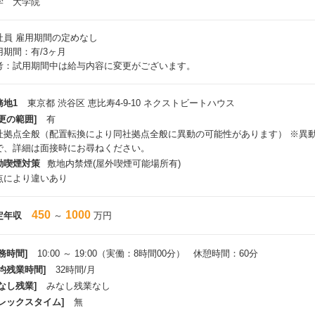
学 大学院
社員
雇用期間の定めなし
用期間：有/3ヶ月
考：試用期間中は給与内容に変更がございます。
務地1
東京都 渋谷区 恵比寿4-9-10 ネクストビートハウス
更の範囲]
有
社拠点全般（配置転換により同社拠点全般に異動の可能性があります） ※異
で、詳細は面接時にお尋ねください。
動喫煙対策
敷地内禁煙(屋外喫煙可能場所有)
点により違いあり
450
1000
定年収
～
万円
務時間]
10:00 ～ 19:00（実働：8時間00分） 休憩時間：60分
平均残業時間]
32時間/月
なし残業]
みなし残業なし
フレックスタイム]
無