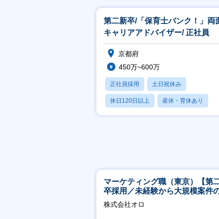
賞与あり
第二新卒/「保育士バンク！」両
キャリアアドバイザー/ 正社員
京都府
450万~600万
正社員採用
土日祝休み
休日120日以上
産休・育休あり
賞与あり
マーケティング職（東京）【第
卒採用／未経験から大規模案件
ーケティングが経験できる／研
株式会社オロ
実】