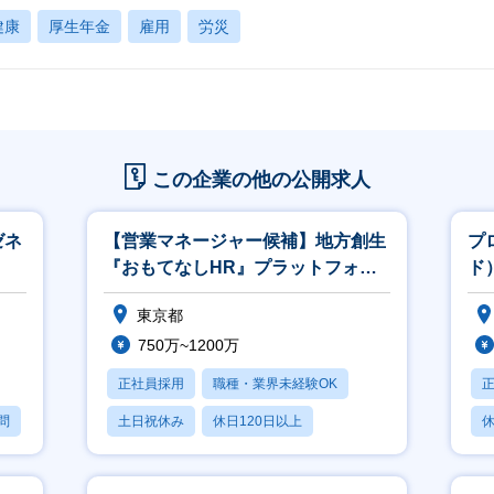
健康
厚生年金
雇用
労災
この企業の他の公開求人
ゼネ
【営業マネージャー候補】地方創生
プ
『おもてなしHR』プラットフォー
ド
ム／社会貢献◎
東京都
750万~1200万
正社員採用
職種・業界未経験OK
問
土日祝休み
休日120日以上
休
産休・育休あり