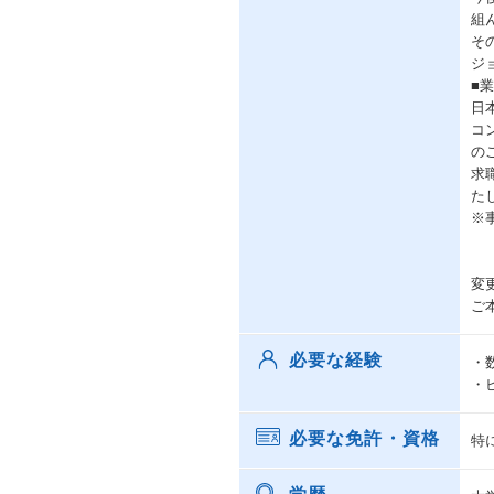
組
そ
ジ
■
日
コ
の
求
た
※
変
ご
必要な経験
・
・
必要な免許・資格
特