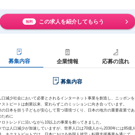
この求人を紹介してもらう
無料
募集内容
企業情報
応募の流れ
募集内容
人口減少社会において必要とされるインターネット事業を創造し、ニッポンを
クストビートは創業以来、変わらずこのミッションに向き合っています。
来の日本を担う子どもが安心して育つ環境づくり、日本の地方の重要産業であ
のために
クロトレンドに沿いながら10以上の事業を創ってきました。
本では人口減少が加速していますが、世界人口は70億人から2030年には85
後、ネクストビートでは、日本における外国人就労・転職支援事業を通じて、