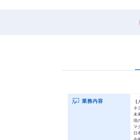
業務内容
【
ネ
未
現
マ
日
今