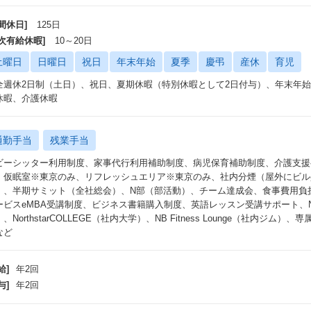
間休日]
125日
年次有給休暇]
10～20日
土曜日
日曜日
祝日
年末年始
夏季
慶弔
産休
育児
全週休2日制（土日）、祝日、夏期休暇（特別休暇として2日付与）、年末年
休暇、介護休暇
通勤手当
残業手当
ビーシッター利用制度、家事代行利用補助制度、病児保育補助制度、介護支援
、仮眠室※東京のみ、リフレッシュエリア※東京のみ、社内分煙（屋外にビル
）、半期サミット（全社総会）、N部（部活動）、チーム達成会、食事費用負
ービスeMBA受講制度、ビジネス書籍購入制度、英語レッスン受講サポート、NorthS
、NorthstarCOLLEGE（社内大学）、NB Fitness Lounge（社内
など
給]
年2回
与]
年2回