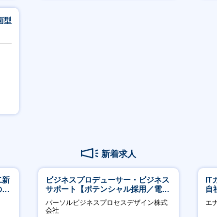
賞与あり
面型
新着求人
二新
ビジネスプロデューサー・ビジネス
I
のマ
サポート【ポテンシャル採用／電
自
修充
力・ガス等の民間向けプロジェクト
に
パーソルビジネスプロセスデザイン株式
エ
推進】
会社