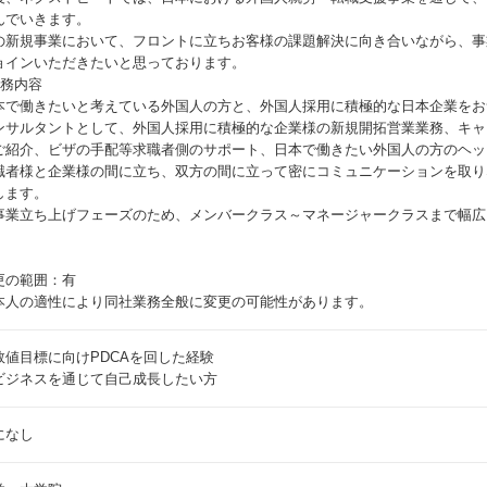
んでいきます。
の新規事業において、フロントに立ちお客様の課題解決に向き合いながら、事
ョインいただきたいと思っております。
業務内容
本で働きたいと考えている外国人の方と、外国人採用に積極的な日本企業をお
ンサルタントとして、外国人採用に積極的な企業様の新規開拓営業業務、キャ
ご紹介、ビザの手配等求職者側のサポート、日本で働きたい外国人の方のヘッ
職者様と企業様の間に立ち、双方の間に立って密にコミュニケーションを取り
します。
事業立ち上げフェーズのため、メンバークラス～マネージャークラスまで幅広
更の範囲：有
本人の適性により同社業務全般に変更の可能性があります。
数値目標に向けPDCAを回した経験
ビジネスを通じて自己成長したい方
になし