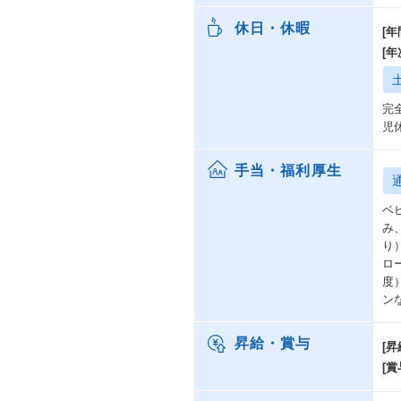
休日・休暇
[年
[
完
児
手当・福利厚生
ベ
み
り
ロ
度）
ン
昇給・賞与
[昇
[賞