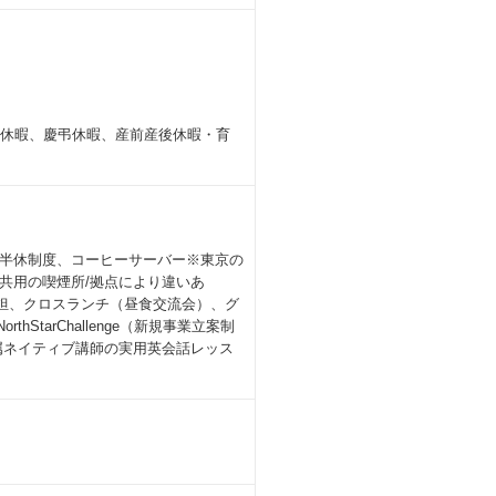
始休暇、慶弔休暇、産前産後休暇・育
半休制度、コーヒーサーバー※東京の
共用の喫煙所/拠点により違いあ
担、クロスランチ（昼食交流会）、グ
tarChallenge（新規事業立案制
ジム）、専属ネイティブ講師の実用英会話レッス