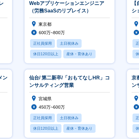
レ
Webアプリケーションエンジニア
【
（労務SaaSのリプレイス）
シ
進
東京都
す
600万~800万
正社員採用
土日祝休み
休日120日以上
産休・育休あり
休
賞与あり
メン
仙台/ 第二新卒/「おもてなしHR」コ
京
ンサルティング営業
ン
宮城県
450万~600万
正社員採用
土日祝休み
休日120日以上
産休・育休あり
休