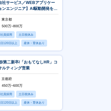
自社サービス／WEBアプリケー
ョンエンジニア】AI駆動開発を推
！早期テックリードを目指せま
東京都
！
500万~800万
正社員採用
土日祝休み
日120日以上
産休・育休あり
賞与あり
都/第二新卒/「おもてなしHR」コ
サルティング営業
京都府
450万~600万
正社員採用
土日祝休み
日120日以上
産休・育休あり