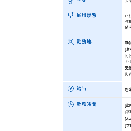
学歴
大
雇用形態
正
試
備
勤務地
勤
[変
同
の
受
拠
給与
想
勤務時間
[勤
[
[み
[