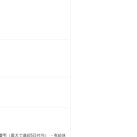
・慶弔（最大で連続5日付与） ・有給休