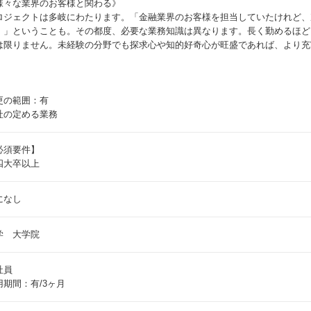
様々な業界のお客様と関わる》
ロジェクトは多岐にわたります。「金融業界のお客様を担当していたけれど、
！」ということも。その都度、必要な業務知識は異なります。長く勤めるほど
は限りません。未経験の分野でも探求心や知的好奇心が旺盛であれば、より充
。
更の範囲：有
社の定める業務
必須要件】
四大卒以上
になし
学 大学院
社員
用期間：有/3ヶ月