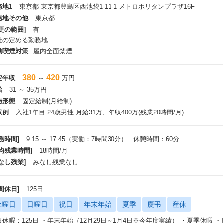
務地1
東京都 東京都豊島区⻄池袋1-11-1 メトロポリタンプラザ16F
務地その他
東京都
更の範囲]
有
社の定める勤務地
動喫煙対策
屋内全面禁煙
380
420
定年収
～
万円
給
31 ～ 35万円
与形態
固定給制(月給制)
収例
入社1年目 24歳男性 月給31万、年収400万(残業20時間/月)
務時間]
9:15 ～ 17:45（実働：7時間30分） 休憩時間：60分
平均残業時間]
18時間/月
なし残業]
みなし残業なし
間休日]
125日
土曜日
日曜日
祝日
年末年始
夏季
慶弔
産休
日休暇：125日 ・年末年始（12月29日～1月4日※今年度実績） ・夏季休暇 