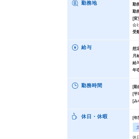
勤務地
勤
勤
[変
会
受
給与
想
月
給
年
勤務時間
[勤
[
[み
休日・休暇
[年
休