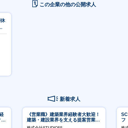
この企業の他の公開求人
間休
活
新着求人
経
《営業職》建築業界経験者大歓迎！
S
ク取
建築・建設業界を支える提案営業職
フ
│年休125日◎フレックス
迎
株式会社STUDIO55
株