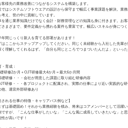
お客様先の業務改善につながるシステムを構築します。
社ではシステムソフトウエアの設計から保守まで幅広く事業課題を解決。業務
を考え、世の中に貢献しています。
事を通じ業界知識だけでなく会計・財務管理などの知識も身に付きます。お客
どさまざまで、要件定義から携わる案件も豊富です。幅広いスキルが身につく
半年間じっくり新人を育てる部署があります！
ずはここからステップアップしてください。同じく未経験から入社した先輩が
深く理解してくれるはず。「自分も同じところでつまづいたんだよ」といった
。
育・育成：
基礎研修2か月＋OJT研修最大4か月＝最大6か月間
基礎研修・・・会社が用意した課題に取り組む研修内容
OJT研修・・・各プロジェクトに配属され、実際の仕事により近い実践的な研
の他、適宜外部研修あり
任される仕事の特徴・キャリアパス例など】
まずは基礎固め！それから業務経験を積み、将来はコアメンバーとして活躍い
例ですが、「こんな仕事がしたいな」「こんな風に成長していきたいな」と思
能性が高いです！