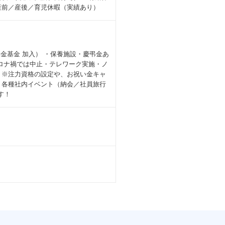
・産前／産後／育児休暇（実績あり）
年金基金 加入） ・保養施設・慶弔金あ
ロナ禍では中止・テレワーク実施・ノ
 ※注力資格の設定や、お祝い金キャ
・各種社内イベント（納会／社員旅行
す！