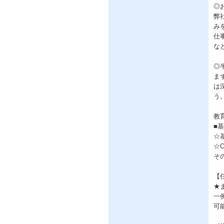
◎
弊
み
仕
な
◎
ま
は
う
教
■
☆
☆
そ
【
★
一
可