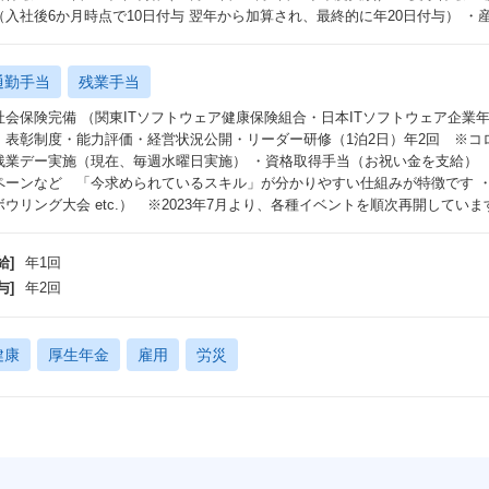
（入社後6か月時点で10日付与 翌年から加算され、最終的に年20日付与） 
通勤手当
残業手当
社会保険完備 （関東ITソフトウェア健康保険組合・日本ITソフトウェア企業
・表彰制度・能力評価・経営状況公開・リーダー研修（1泊2日）年2回 ※コ
残業デー実施（現在、毎週水曜日実施） ・資格取得手当（お祝い金を支給）
ペーンなど 「今求められているスキル」が分かりやすい仕組みが特徴です 
ボウリング大会 etc.） ※2023年7月より、各種イベントを順次再開していま
給]
年1回
与]
年2回
健康
厚生年金
雇用
労災