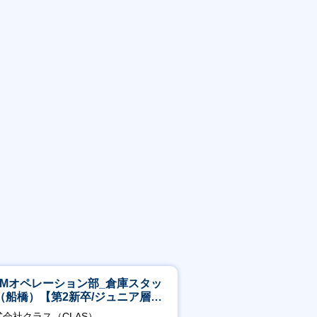
CMオペレーション部_倉庫スタッ
（船橋）【第2新卒/ジュニア層歓
】
式会社クラス（CLAS）