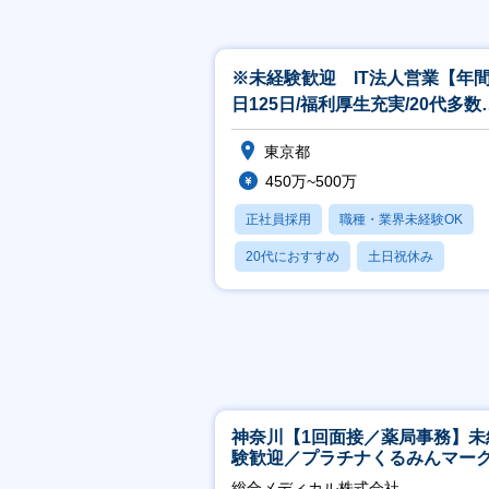
※未経験歓迎 IT法人営業【年
日125日/福利厚生充実/20代多数
躍】
東京都
450万~500万
正社員採用
職種・業界未経験OK
20代におすすめ
土日祝休み
休日120日以上
神奈川【1回面接／薬局事務】未
験歓迎／プラチナくるみんマー
得／月平均残業13h／年休126日
総合メディカル株式会社