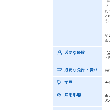
《
プ
た
と
う
変
会
必要な経験
【
・
必要な免許・資格
特
学歴
大
雇用形態
正
試