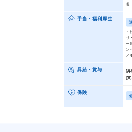
暇
手当・福利厚生
・
り
ー
ン
／
昇給・賞与
[昇
[賞
保険