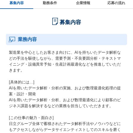
募集内容
勤務条件
企業情報
応募の流れ
募集内容
業務内容
製造業を中心としたお客さま向けに、AIを持ちいたデータ解析な
どの手法を駆使しながら、需要予測・不良要因分析・テキストマ
イニング・設備異常予知・生産計画最適化などを推進していただ
きます。
[具体的には…]
AIを用いたデータ解析・分析の実施、および数理最適化処理の提
案・設計・開発
AIを用いたデータ解析・分析、および数理最適化により顧客のビ
ジネス課題を解決するなどの業務を担当していただきます。
[この仕事の魅力・面白さ]
日立グループ全体で蓄積されたデータ解析手法やノウハウなどに
もアクセスしながらデータサイエンティストしてのスキルを磨く