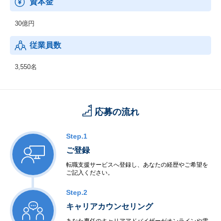
資本金
る高度な技術と手法を活かし、コンサルティングからエンジニア
リングまで幅広く支援しています。
30億円
* CASE：Connected（つながる）、Autonomous（自動運転）、S
hared & Service（シェアリング/サービス）、Electric（電動化）の
従業員数
頭文字を組み合わせた造語です。
3,550名
応募の流れ
Step.1
ご登録
転職支援サービスへ登録し、あなたの経歴やご希望を
ご記入ください。
Step.2
キャリアカウンセリング