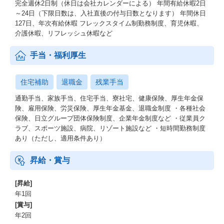
完全週休2日制（休日は会社カレンダーによる） 年間有給休暇2日
～24日（下限日数は、入社直後の付与日数となります） 年間休日
127日、年次有給休暇 フレックスタイム制勤務制度、育児休暇、
介護休暇、リフレッシュ休暇など
手当・福利厚生
住宅補助
退職金
残業手当
通勤手当、家族手当、住宅手当、寮社宅、健康保険、厚生年金保
険、雇用保険、労災保険、厚生年金基金、退職金制度 ・各種社会
保険、日立グループ団体保険制度、企業年金制度など ・従業員ク
ラブ、スポーツ施設、病院、リゾート施設など ・短時間勤務制度
あり（ただし、適用条件あり）
昇給・賞与
[昇給]
年1回
[賞与]
年2回