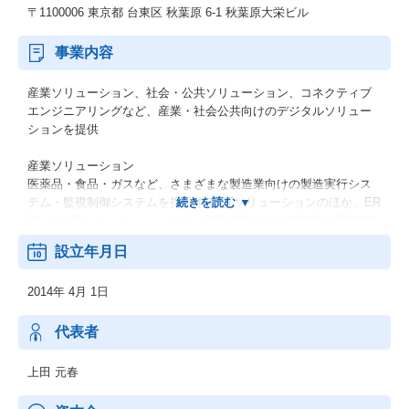
〒1100006 東京都 台東区 秋葉原 6-1 秋葉原大栄ビル
事業内容
産業ソリューション、社会・公共ソリューション、コネクティブ
エンジニアリングなど、産業・社会公共向けのデジタルソリュー
ションを提供
産業ソリューション
医薬品・食品・ガスなど、さまざまな製造業向けの製造実行シス
テム・監視制御システムを提供するOTソリューションのほか、ER
PなどのITソリューションまで、産業分野における現場の課題解決
に向けたデジタルソリューションを提供しています。
設立年月日
社会・公共ソリューション
2014年 4月 1日
上下水道・道路・鉄道・電力などの社会インフラ分野で、現場の
データに基づくリアルタイム制御や、監視制御、トラブルなどの
予兆診断などを通じ、止められないクリティカルなシステムを安
代表者
定稼働させ、インフラの安全・安心に貢献しています。
上田 元春
コネクティブエンジニアリング
自動車業界における、自動運転や電動化などのCASE*に代表され