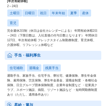
[年次有給休暇]
2～24日
土曜日
日曜日
祝日
年末年始
夏季
産休
育児
完全週休2日制（休日は会社カレンダーによる） 年間有給休暇2日
～24日（下限日数は、入社直後の付与日数となります） 年間休日
127日、年次有給休暇 フレックスタイム制勤務制度、育児休暇、
介護休暇、リフレッシュ休暇など
手当・福利厚生
住宅補助
退職金
残業手当
通勤手当、家族手当、住宅手当、寮社宅、健康保険、厚生年金保
険、雇用保険、労災保険、厚生年金基金、退職金制度 ・各種社会
保険、日立グループ団体保険制度、企業年金制度など ・従業員ク
ラブ、スポーツ施設、病院、リゾート施設など ・短時間勤務制度
あり（ただし、適用条件あり）
昇給・賞与