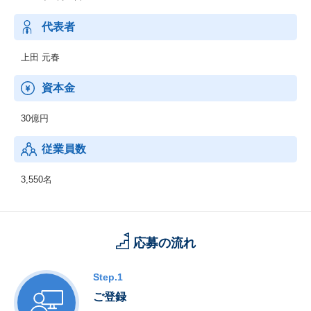
データに基づくリアルタイム制御や、監視制御、トラブルなどの
予兆診断などを通じ、止められないクリティカルなシステムを安
代表者
定稼働させ、インフラの安全・安心に貢献しています。
上田 元春
コネクティブエンジニアリング
自動車業界における、自動運転や電動化などのCASE*に代表され
資本金
る高度な技術と手法を活かし、コンサルティングからエンジニア
リングまで幅広く支援しています。
30億円
* CASE：Connected（つながる）、Autonomous（自動運転）、S
hared & Service（シェアリング/サービス）、Electric（電動化）の
従業員数
頭文字を組み合わせた造語です。
3,550名
応募の流れ
Step.1
ご登録