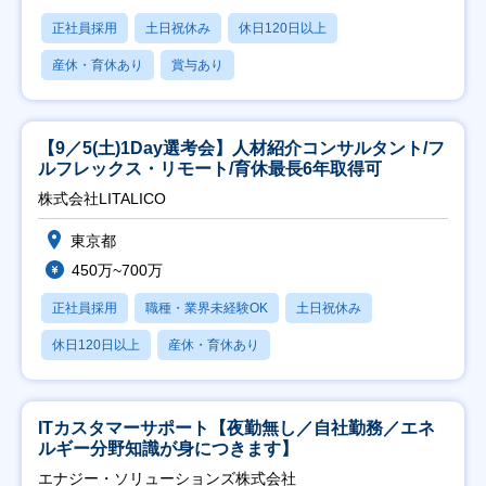
正社員採用
土日祝休み
休日120日以上
産休・育休あり
賞与あり
【9／5(土)1Day選考会】人材紹介コンサルタント/フ
ルフレックス・リモート/育休最長6年取得可
株式会社LITALICO
東京都
450万~700万
正社員採用
職種・業界未経験OK
土日祝休み
休日120日以上
産休・育休あり
ITカスタマーサポート【夜勤無し／自社勤務／エネ
ルギー分野知識が身につきます】
エナジー・ソリューションズ株式会社