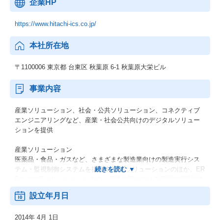
企業HP
https://www.hitachi-ics.co.jp/
本社所在地
〒1100006 東京都 台東区 秋葉原 6-1 秋葉原大栄ビル
事業内容
産業ソリューション、社会・公共ソリューション、コネクティブ
エンジニアリングなど、産業・社会公共向けのデジタルソリュー
ションを提供
産業ソリューション
医薬品・食品・ガスなど、さまざまな製造業向けの製造実行シス
テム・監視制御システムを提供するOTソリューションのほか、ER
PなどのITソリューションまで、産業分野における現場の課題解決
に向けたデジタルソリューションを提供しています。
設立年月日
社会・公共ソリューション
2014年 4月 1日
上下水道・道路・鉄道・電力などの社会インフラ分野で、現場の