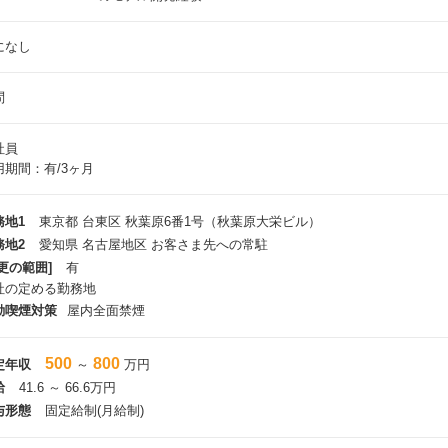
になし
問
社員
用期間：有/3ヶ月
務地1
東京都 台東区 秋葉原6番1号（秋葉原大栄ビル）
務地2
愛知県 名古屋地区 お客さま先への常駐
更の範囲]
有
社の定める勤務地
動喫煙対策
屋内全面禁煙
500
800
定年収
～
万円
給
41.6 ～ 66.6万円
与形態
固定給制(月給制)