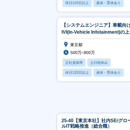
休日120日以上
産休・育休あり
月残業20時間以内
【システムエンジニア】車載向
IVI(In-Vehicle Infotainment)の
設計者
東京都
500万~800万
正社員採用
土日祝休み
休日120日以上
産休・育休あり
月残業20時間以内
25-40【東京本社】社内SE/グロ
ルIT戦略推進（総合職）