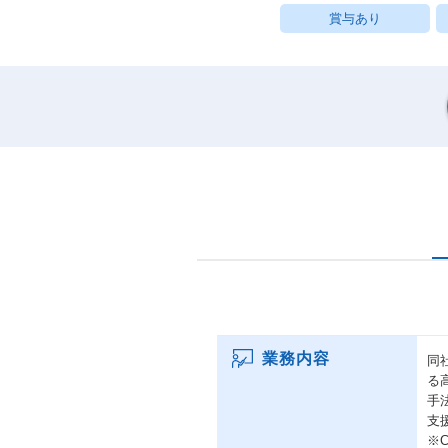
賞与あり
業務内容
同
る
手
支
※C