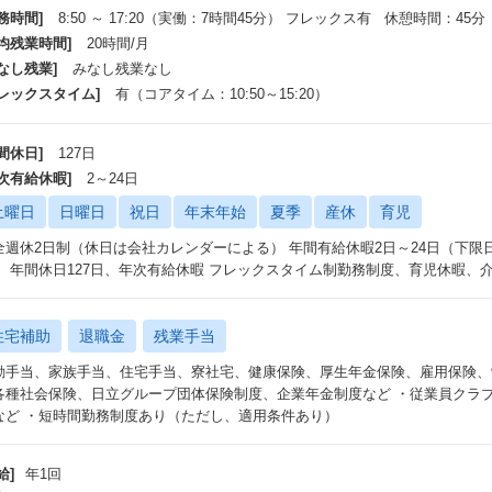
務時間]
8:50 ～ 17:20（実働：7時間45分） フレックス有 休憩時間：45分
平均残業時間]
20時間/月
なし残業]
みなし残業なし
フレックスタイム]
有（コアタイム：10:50～15:20）
間休日]
127日
年次有給休暇]
2～24日
土曜日
日曜日
祝日
年末年始
夏季
産休
育児
全週休2日制（休日は会社カレンダーによる） 年間有給休暇2日～24日（下
） 年間休日127日、年次有給休暇 フレックスタイム制勤務制度、育児休暇、
住宅補助
退職金
残業手当
勤手当、家族手当、住宅手当、寮社宅、健康保険、厚生年金保険、雇用保険、
各種社会保険、日立グループ団体保険制度、企業年金制度など ・従業員クラ
など ・短時間勤務制度あり（ただし、適用条件あり）
給]
年1回