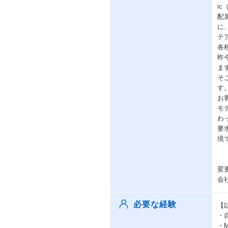
i
配
に
テ
各
昨
ま
そ
す
お
モ
わ
要
境
変
会
必要な経験
【
・
・M