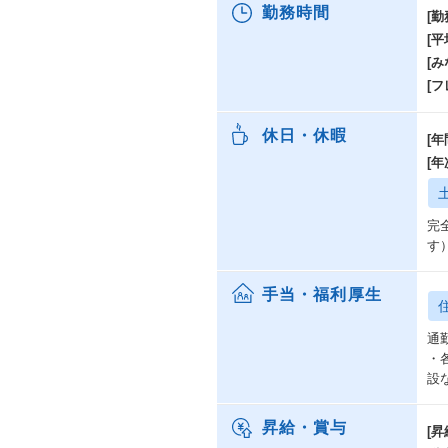
勤務時間
[勤
[
[み
[
休日・休暇
[年
[
完
す
手当・福利厚生
通
・
設
昇給・賞与
[昇