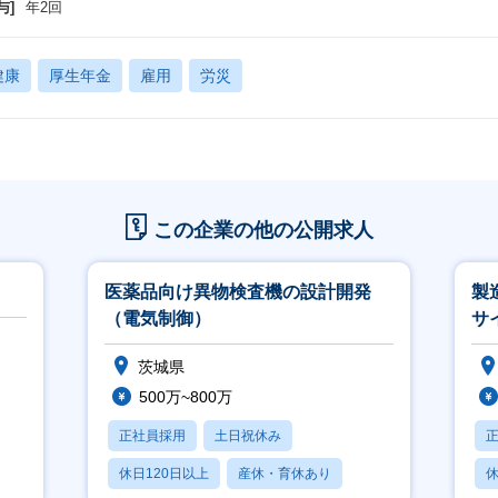
与]
年2回
健康
厚生年金
雇用
労災
この企業の他の公開求人
医薬品向け異物検査機の設計開発
製
（電気制御）
サ
茨城県
500万~800万
正社員採用
土日祝休み
休日120日以上
産休・育休あり
休