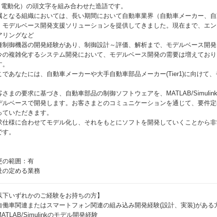
c（電動化）の頭文字を組み合わせた造語です。
属となる組織においては、長い期間において自動車業界（自動車メーカー、自
、モデルベース開発支援ソリューションを提供してきました。現在まで、エンジ
アリングなど
種制御機器の開発経験があり、制御設計～評価、解析まで、モデルベース開発
今の複雑化するシステム開発において、モデルベース開発の需要は増えており
す。
こであなたには、自動車メーカーや大手自動車部品メーカー(Tier1)に向け
。
客さまの要求に基づき、自動車部品の制御ソフトウェアを、MATLAB/Simulin
デルベースで開発します。お客さまとのコミュニケーションを通じて、要件定
っていただきます。
求仕様に合わせてモデル化し、それをもとにソフトを開発していくことから非
です。
更の範囲：有
社の定める業務
以下いずれかのご経験をお持ちの方】
自働車関連またはスマートフォン関連の組み込み開発経験(設計、実装)がある
ATLAB/Simulinkのモデル開発経験