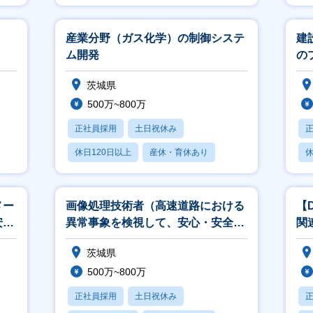
月残業20時間以内
産業分野（ガス化学）の制御システ
建
ム開発
の
茨城県
500万~800万
正社員採用
土日祝休み
休日120日以上
産休・育休あり
休
賞与あり
メー
画像処理技術者（高速道路における
【
安全
異常事象を検視して、安心・安全な
関
計支
通行に貢献）
De
茨城県
500万~800万
正社員採用
土日祝休み