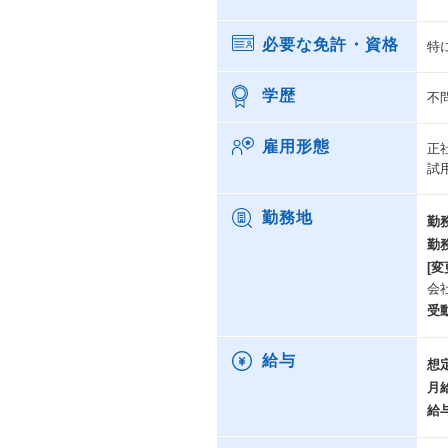
必要な免許・資格
特
学歴
不
雇用形態
正
試
勤務地
勤
勤
[変
会
受
給与
想
月
給