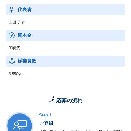
データに基づくリアルタイム制御や、監視制御、トラブルなどの
予兆診断などを通じ、止められないクリティカルなシステムを安
代表者
定稼働させ、インフラの安全・安心に貢献しています。
上田 元春
コネクティブエンジニアリング
自動車業界における、自動運転や電動化などのCASE*に代表され
資本金
る高度な技術と手法を活かし、コンサルティングからエンジニア
リングまで幅広く支援しています。
30億円
* CASE：Connected（つながる）、Autonomous（自動運転）、S
hared & Service（シェアリング/サービス）、Electric（電動化）の
従業員数
頭文字を組み合わせた造語です。
3,550名
応募の流れ
Step.1
ご登録