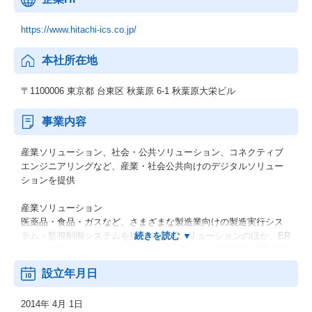
https://www.hitachi-ics.co.jp/
本社所在地
〒1100006 東京都 台東区 秋葉原 6-1 秋葉原大栄ビル
事業内容
産業ソリューション、社会・公共ソリューション、コネクティブ
エンジニアリングなど、産業・社会公共向けのデジタルソリュー
ションを提供
産業ソリューション
医薬品・食品・ガスなど、さまざまな製造業向けの製造実行シス
テム・監視制御システムを提供するOTソリューションのほか、ER
PなどのITソリューションまで、産業分野における現場の課題解決
に向けたデジタルソリューションを提供しています。
設立年月日
社会・公共ソリューション
2014年 4月 1日
上下水道・道路・鉄道・電力などの社会インフラ分野で、現場の