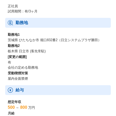
正社員
試用期間：有/3ヶ月
勤務地
勤務地1
茨城県 ひたちなか市 堀口832番2（日立システムプラザ勝田）
勤務地2
栃木県 日立市 (客先常駐)
[変更の範囲]
有
会社の定める勤務地
受動喫煙対策
屋内全面禁煙
給与
想定年収
500
800
～
万円
月給