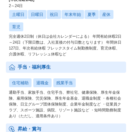
2～24日
土曜日
日曜日
祝日
年末年始
夏季
産休
育児
完全週休2日制（休日は会社カレンダーによる） 年間有給休暇2日
～24日（下限日数は、入社直後の付与日数となります） 年間休日
127日、年次有給休暇 フレックスタイム制勤務制度、育児休暇、
介護休暇、リフレッシュ休暇など
手当・福利厚生
住宅補助
退職金
残業手当
通勤手当、家族手当、住宅手当、寮社宅、健康保険、厚生年金保
険、雇用保険、労災保険、厚生年金基金、退職金制度 ・各種社会
保険、日立グループ団体保険制度、企業年金制度など ・従業員ク
ラブ、スポーツ施設、病院、リゾート施設など ・短時間勤務制度
あり（ただし、適用条件あり）
昇給・賞与