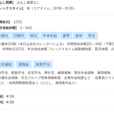
なし残業]
みなし残業なし
フレックスタイム]
有（コアタイム：10:50～15:20）
間休日]
127日
年次有給休暇]
2～24日
土曜日
日曜日
祝日
年末年始
夏季
産休
育児
全週休2日制（休日は会社カレンダーによる） 年間有給休暇2日～24日（下
） 年間休日127日、年次有給休暇 フレックスタイム制勤務制度、育児休暇、
住宅補助
退職金
残業手当
勤手当、家族手当、住宅手当、寮社宅、健康保険、厚生年金保険、雇用保険、
各種社会保険、日立グループ団体保険制度、企業年金制度など ・従業員クラ
など ・短時間勤務制度あり（ただし、適用条件あり）
給]
年1回
与]
年2回