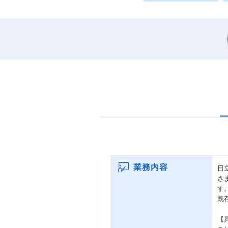
業務内容
日
さ
す
既
【