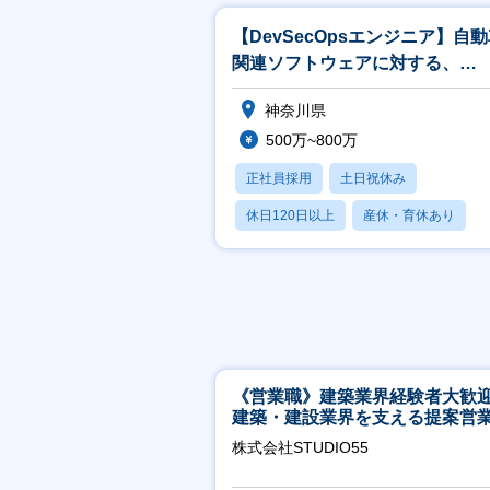
【DevSecOpsエンジニア】自
関連ソフトウェアに対する、
DevSecOpsの提案
神奈川県
500万~800万
正社員採用
土日祝休み
休日120日以上
産休・育休あり
月残業20時間以内
《営業職》建築業界経験者大歓
建築・建設業界を支える提案営
│年休125日◎フレックス
株式会社STUDIO55