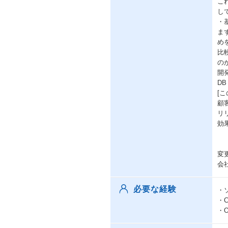
こ
し
・
ま
め
比
の
開発
DB
[
顧
リ
効
変
会
必要な経験
・
・C
・O