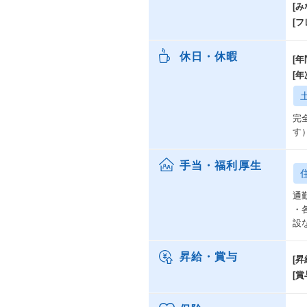
[み
[
休日・休暇
[年
[
完
す
手当・福利厚生
通
・
設
昇給・賞与
[昇
[賞