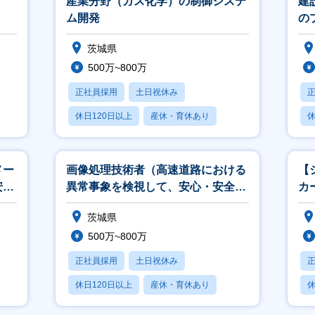
産業分野（ガス化学）の制御システ
建
ム開発
の
茨城県
500万~800万
正社員採用
土日祝休み
休日120日以上
産休・育休あり
休
賞与あり
メー
画像処理技術者（高速道路における
【
安全
異常事象を検視して、安心・安全な
カ
計支
通行に貢献）
(
茨城県
500万~800万
正社員採用
土日祝休み
休日120日以上
産休・育休あり
休
月残業20時間以内
月