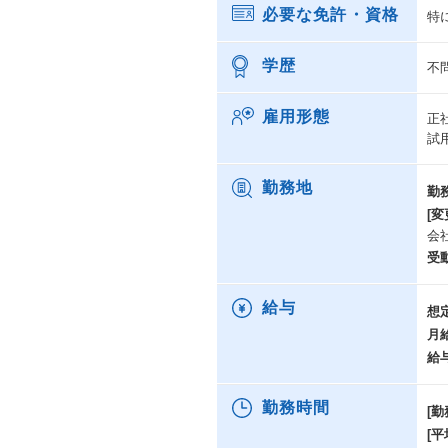
必要な免許・資格
特
学歴
不
雇用形態
正
試
勤務地
勤
[変
会
受
給与
想
月
給
勤務時間
[勤
[