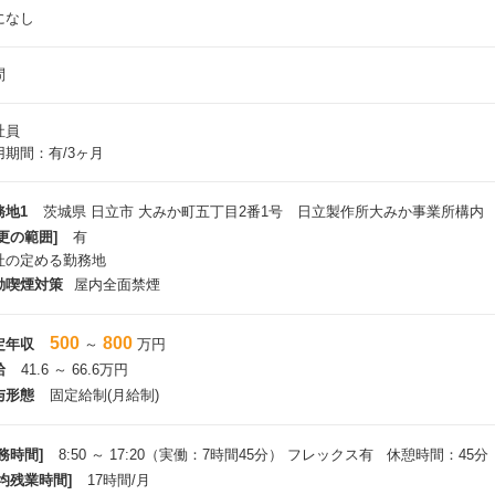
になし
問
社員
用期間：有/3ヶ月
務地1
茨城県 日立市 大みか町五丁目2番1号 日立製作所大みか事業所構内
更の範囲]
有
社の定める勤務地
動喫煙対策
屋内全面禁煙
500
800
定年収
～
万円
給
41.6 ～ 66.6万円
与形態
固定給制(月給制)
務時間]
8:50 ～ 17:20（実働：7時間45分） フレックス有 休憩時間：45分
平均残業時間]
17時間/月