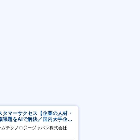
スタマーサクセス【企業の人材・
修課題をAIで解決／国内大手企業
3万社導入／フレックス可】
ームテクノロジージャパン株式会社