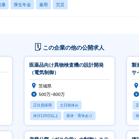
健康
厚生年金
雇用
労災
この企業の他の公開求人
医薬品向け異物検査機の設計開発
製
（電気制御）
サ
茨城県
500万~800万
正社員採用
土日祝休み
休日120日以上
産休・育休あり
休
月残業20時間以内