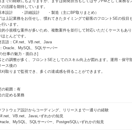
れまでの経験にもよりますが、まずは開発担当もしくはサブPMとして業務を
ての活躍を期待しています。
基本設計 ・詳細設計 ・製造（主にBP取りまとめ）
ずは上記業務をお任せし、慣れてきたタイミングで顧客のフロントSEの役目
を行います。
較的小規模な案件が多いため、複数案件を並行して対応いただくケースもあり
がほとんどです。
言語：C#.net、VB.net、Java
：Oracle、MySQL、SQLサーバー
この仕事の魅力・面白さ]
客との調整が多く、フロントSEとしてのスキル向上が図れます。運用・保守
リース後の
果刈取りまで監視でき、多くの達成感を得ることができます。
更の範囲：有
社の定める業務
ソフトウェア設計からコーディング、リリースまで一通りの経験
#.net、VB.net、Javaいずれかの知見
racle、MySQL、SQLサーバー、PostgreSQLいずれかの知見