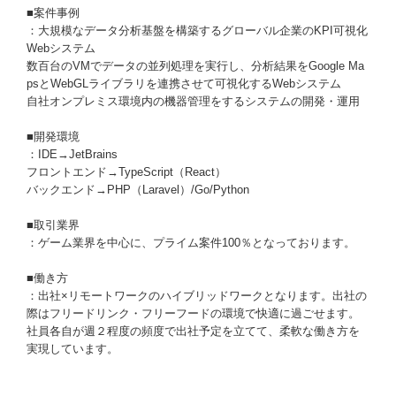
■案件事例
：大規模なデータ分析基盤を構築するグローバル企業のKPI可視化
Webシステム
数百台のVMでデータの並列処理を実行し、分析結果をGoogle Ma
psとWebGLライブラリを連携させて可視化するWebシステム
自社オンプレミス環境内の機器管理をするシステムの開発・運用
■開発環境
：IDE→JetBrains
フロントエンド→TypeScript（React）
バックエンド→PHP（Laravel）/Go/Python
■取引業界
：ゲーム業界を中心に、プライム案件100％となっております。
■働き方
：出社×リモートワークのハイブリッドワークとなります。出社の
際はフリードリンク・フリーフードの環境で快適に過ごせます。
社員各自が週２程度の頻度で出社予定を立てて、柔軟な働き方を
実現しています。