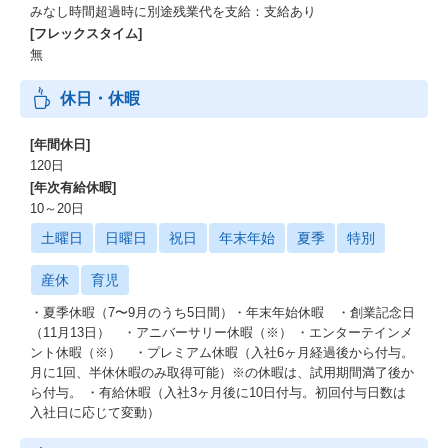
みなし時間超過時に別途残業代を支給：支給あり
[フレックスタイム]
無
休日・休暇
[年間休日]
120日
[年次有給休暇]
10～20日
土曜日
日曜日
祝日
年末年始
夏季
特別
産休
育児
・夏季休暇（7〜9月のうち5日間）・年末年始休暇 ・創業記念日
（11月13日） ・アニバーサリー休暇（※） ・エンターテインメ
ント休暇（※） ・プレミアム休暇（入社6ヶ月経過後から付与。
月に1回、半休休暇のみ取得可能）※の休暇は、試用期間満了後か
ら付与。 ・有給休暇（入社3ヶ月後に10日付与。初回付与日数は
入社日に応じて変動）