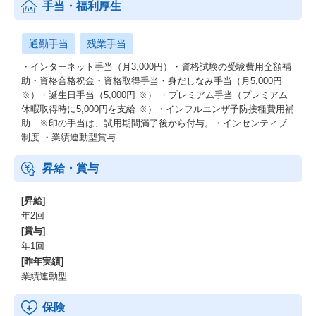
手当・福利厚生
通勤手当
残業手当
・インターネット手当（月3,000円）・資格試験の受験費用全額補
助・資格合格祝金・資格取得手当・身だしなみ手当（月5,000円
※）・誕生日手当（5,000円 ※） ・プレミアム手当（プレミアム
休暇取得時に5,000円を支給 ※）・インフルエンザ予防接種費用補
助 ※印の手当は、試用期間満了後から付与。・インセンティブ
制度 ・業績連動型賞与
昇給・賞与
[昇給]
年2回
[賞与]
年1回
[昨年実績]
業績連動型
保険