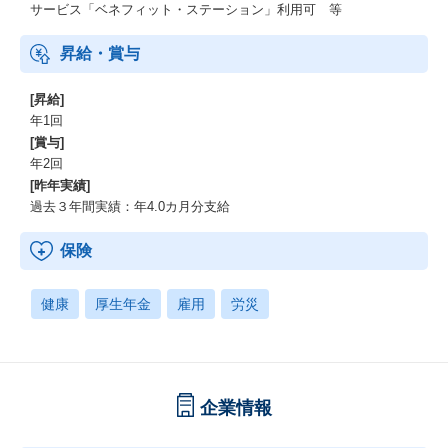
サービス「ベネフィット・ステーション」利用可 等
昇給・賞与
[昇給]
年1回
[賞与]
年2回
[昨年実績]
過去３年間実績：年4.0カ月分支給
保険
健康
厚生年金
雇用
労災
企業情報