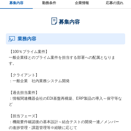
募集内容
勤務条件
企業情報
応募の流れ
募集内容
業務内容
【100％プライム案件】
一般企業様とのプライム案件を担当する部署への配属となりま
す。
【クライアント】
：一般企業 社内業務システム開発
【過去担当案件】
：情報関連機器会社のEDI基盤再構築、ERP製品の導入～保守等な
ど
【担当フェーズ】
：機能要件確認後の基本設計～結合テストの開発一連／メンバー
の進捗管理・課題管理等※経験に応じて