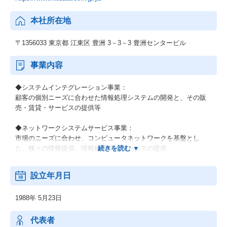
本社所在地
〒1356033 東京都 江東区 豊洲 3－3－3 豊洲センタービル
事業内容
◆システムインテグレーション事業：
顧客の個別ニーズに合わせた情報処理システムの開発と、その販
売・賃貸・サービスの提供等
◆ネットワークシステムサービス事業：
市場のニーズに合わせ、コンピュータネットワークを基盤とし
た、種々の情報提供、情報処理等のサービスの提供
◆その他の事業：
設立年月日
顧客の経営上の問題点に係わる調査・分析、情報処理システムの
在り方に係わる企画・提案、保守・ファシリティマネジメント等
1988年 5月23日
代表者