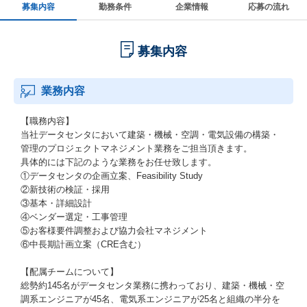
募集内容
勤務条件
企業情報
応募の流れ
募集内容
業務内容
【職務内容】
当社データセンタにおいて建築・機械・空調・電気設備の構築・
管理のプロジェクトマネジメント業務をご担当頂きます。
具体的には下記のような業務をお任せ致します。
①データセンタの企画立案、Feasibility Study
②新技術の検証・採用
③基本・詳細設計
④ベンダー選定・工事管理
⑤お客様要件調整および協力会社マネジメント
⑥中長期計画立案（CRE含む）
【配属チームについて】
総勢約145名がデータセンタ業務に携わっており、建築・機械・空
調系エンジニアが45名、電気系エンジニアが25名と組織の半分を