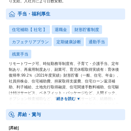
り支給。入社月により日数変動。
手当・福利厚生
住宅補助【 社宅 】
退職金
財形貯蓄制度
カフェテリアプラン
定期健康診断
通勤手当
残業手当
リモートワーク可、時短勤務等制度有、子育て・介護手当、定年
制あり、再雇用制度あり、副業可、育児休暇取得実績有：育休後
復帰率:99.2％（2021年度実績）財形貯蓄（一般、住宅、年金）、
社員持株会、住宅補助費、持家取得支援費、住宅ローン返済補
助、利子補給、土地先行取得融資、住宅関連手数料補助、住宅駆
け付けサービス、ベネフィット・パッケージなど、人間ドック、
オプション検査補助など、育児・介護支援サービス、結婚祝い
金、弔慰料、災害見舞金など、社員食堂、企業年金（企業年金基
金、確定拠出年金）、電気通信共済会(個人年金、遺児育英基金)
昇給・賞与
[昇給]