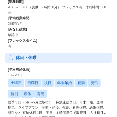
[勤務時間]
9:30 ～ 18:00（実働：7時間30分） フレックス有 休憩時間：60
分
[平均残業時間]
25時間/月
[みなし残業]
確認中
[フレックスタイム]
有
休日・休暇
[年次有給休暇]
10～20日
土曜日
日曜日
祝日
年末年始
夏季
慶弔
特別
産休
育児
夏季３日（6月～9月に取得）、特別連続２日、年末年始、慶弔、
病気、ライフプラン、産前・産後、介護、看護休暇、結婚休暇、
忌引など 有給休暇:1日、半日、１時間単位で取得可。入社初月よ