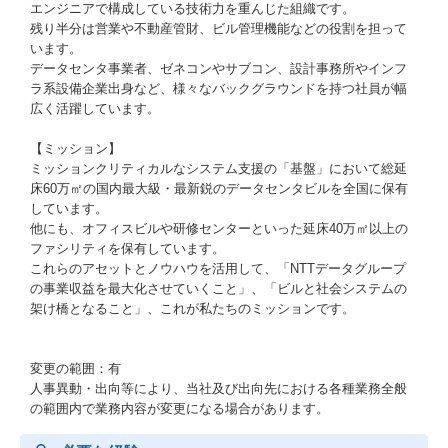
エンジニアで構成している技術力を重んじた組織です。
残り半分は営業や不動産管財、ビル管理機能などの役割を担って
います。
データセンタ事業者、ゼネコンやサブコン、設計事務所やインフ
ラ系設備企業出身など、様々なバックグラウンドを持つ社員が幅
広く活躍しています。
【ミッション】
ミッションクリティカルなシステム支援の「基盤」において総延
床60万㎡の国内最大級・最新鋭のデータセンタビルを全国に保有
しています。
他にも、オフィスビルや研修センターといった延床40万㎡以上の
ファシリティを保有しています。
これらのアセットとノウハウを活用して、「NTTデータグループ
の事業収益を最大化させていくこと」、「ビルと社会システムの
架け橋となること」、これが私たちのミッションです。
変更の範囲：有
人事異動・出向等により、当社及び出向先における各種業務全般
の範囲内で業務内容が変更になる場合があります。