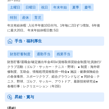
10～20日
土曜日
日曜日
祝日
年末年始
夏季
慶弔
特別
産休
育児
年次有給休暇 :入社半年後10日付与。1年毎に2日ずつ増加。6年後
に最大20日。 年末年始休暇日数:5日
手当・福利厚生
財形貯蓄制度
通勤手当
残業手当
財形貯蓄/退職金/確定拠出年金401k/資格取得奨励金制度/社員旅行/
クラブ活動（ゴルフ・サッカー・テニス・野球） ● 制度：海外研
修制度、互助会、情報処理資格取得一時金● 施設：健康保険組合
の各保養所、スポーツクラブ、総合グラウンドなど ● 同好会：テ
ニス、野球、ゴルフ、サッカー、アウトドア、最新技術研究会●
各種行事：レクリエーション（年2回）
昇給・賞与
[昇給]