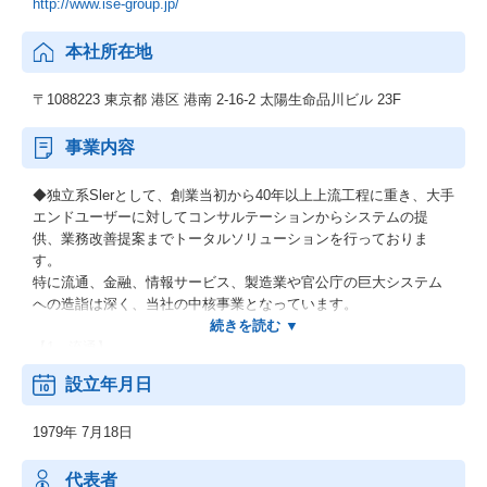
http://www.ise-group.jp/
本社所在地
〒1088223 東京都 港区 港南 2-16-2 太陽生命品川ビル 23F
事業内容
◆独立系Slerとして、創業当初から40年以上上流工程に重き、大手
エンドユーザーに対してコンサルテーションからシステムの提
供、業務改善提案までトータルソリューションを行っておりま
す。
特に流通、金融、情報サービス、製造業や官公庁の巨大システム
への造詣は深く、当社の中核事業となっています。
【1．流通】
大手スーパーの大規模流通システムなど、創業以来当社が最も得
設立年月日
意とする分野となります。
1979年 7月18日
【2．金融】
預貯金・クレジットカード・ネットバンキングなど、近年変革が
目まぐるしく私たちの生活を支える上で欠かせない分野での業務
代表者