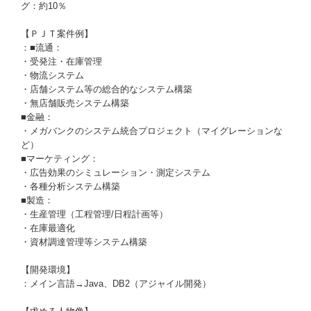
グ：約10％
【ＰＪＴ案件例】
：■流通：
・受発注・在庫管理
・物流システム
・店舗システム等の総合的なシステム構築
・無店舗販売システム構築
■金融：
・メガバンクのシステム統合プロジェクト（マイグレーションな
ど）
■マーケティング：
・広告効果のシミュレーション・測定システム
・各種分析システム構築
■製造：
・生産管理（工程管理/日程計画等）
・在庫最適化
・資材調達管理等システム構築
【開発環境】
：メイン言語→Java、DB2（アジャイル開発）