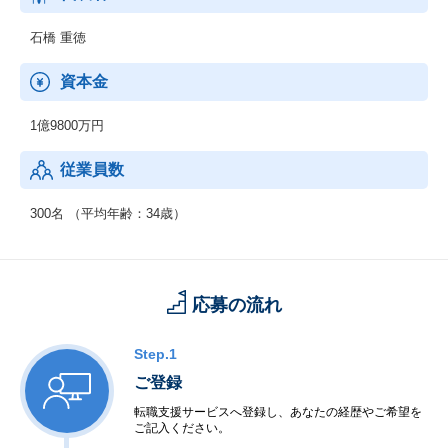
を拡大しています。
石橋 重徳
【3．マーケティング】
メディア関連の視聴率を測るシステムや、広告業界の統計分析シ
資本金
ステムなど、伸び盛りの事業です。
1億9800万円
【4．製造】
生産過程だけでなく、取引過程も含んだ効率化によるトータルな
従業員数
コストダウンが要請されております。
【5．公共】
300名 （平均年齢：34歳）
インターネットを利用した申請・届出手続き、および窓口事務シ
ステムや行政事務のシステム化など同社は大規模な案件を多数手
がけております。
応募の流れ
Step.1
ご登録
転職支援サービスへ登録し、あなたの経歴やご希望を
ご記入ください。