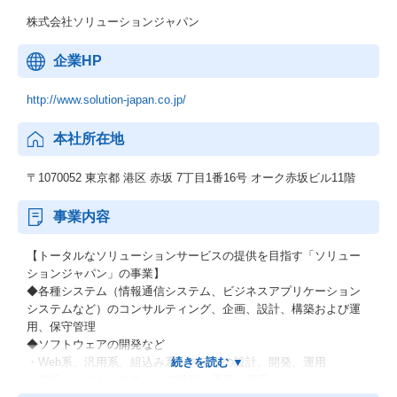
株式会社ソリューションジャパン
企業HP
http://www.solution-japan.co.jp/
本社所在地
〒1070052 東京都 港区 赤坂 7丁目1番16号 オーク赤坂ビル11階
事業内容
【トータルなソリューションサービスの提供を目指す「ソリュー
ションジャパン」の事業】
◆各種システム（情報通信システム、ビジネスアプリケーション
システムなど）のコンサルティング、企画、設計、構築および運
用、保守管理
◆ソフトウェアの開発など
・Web系、汎用系、組込み系システムの設計、開発、運用
・情報インストラクチャーの構築、運用、保守