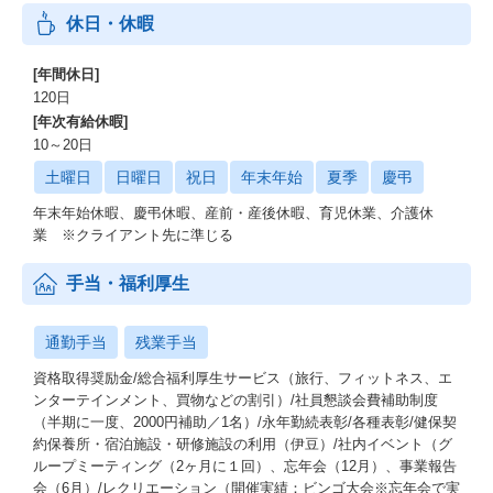
休日・休暇
[年間休日]
120日
[年次有給休暇]
10～20日
土曜日
日曜日
祝日
年末年始
夏季
慶弔
年末年始休暇、慶弔休暇、産前・産後休暇、育児休業、介護休
業 ※クライアント先に準じる
手当・福利厚生
通勤手当
残業手当
資格取得奨励金/総合福利厚生サービス（旅行、フィットネス、エ
ンターテインメント、買物などの割引）/社員懇談会費補助制度
（半期に一度、2000円補助／1名）/永年勤続表彰/各種表彰/健保契
約保養所・宿泊施設・研修施設の利用（伊豆）/社内イベント（グ
ループミーティング（2ヶ月に１回）、忘年会（12月）、事業報告
会（6月）/レクリエーション（開催実績：ビンゴ大会※忘年会で実