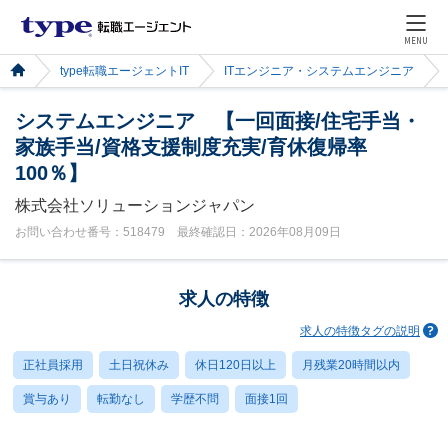
MENU
type転職エージェントIT
ITエンジニア・システムエンジニア
システムエンジニア 【一回面接/住宅手当・
家族手当/資格支援制度充実/育休復帰率
100％】
株式会社ソリューションジャパン
お問い合わせ番号：518479 最終確認日：2026年08月09日
求人の特徴
求人の特徴タグの説明
正社員採用
土日祝休み
休日120日以上
月残業20時間以内
賞与あり
転勤なし
学歴不問
面接1回