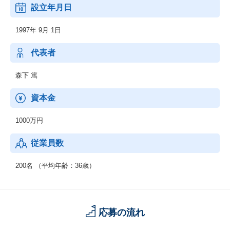
・財務、販売、人事等の一元管理システム(ERP)の開発、運用
設立年月日
【開発実績】
◆SNSやネットオークション等、インターネット上で動くシステ
1997年 9月 1日
ムの開発
◆カーナビの映像制御システムの開発
◆大手企業の社内ネットワーク構築、運用
代表者
森下 篤
資本金
1000万円
従業員数
200名 （平均年齢：36歳）
応募の流れ