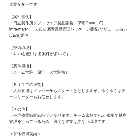
造業が多いです。
【案件事例】
：日立製作所ソフトウェア製品開発・保守(Java、C)
intra-martベース安全保障貿易管理パッケージ開発/ソリューション
(Java)案件
【技術環境】
：Javaを使用する案件が多いです。
【案件規模】
：チーム常駐（原則一人常駐無）
【ＰＪＴでの役割】
：入社直後はメンバーからスタートとなりますが、ゆくゆくはチ
ームリーダーもお任せします。
【その他】
：平均残業時間20時間となります。チーム常駐でPLが現場で勤怠
管理を行っているため、過度な残業は少ない環境です。
＜育休取得実績＞