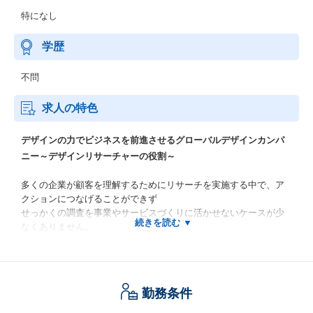
特になし
学歴
不問
求人の特色
デザインの力でビジネスを前進させるグローバルデザインカンパ
ニー～デザインリサーチャーの役割～
多くの企業が顧客を理解するためにリサーチを実施する中で、ア
クションにつなげることができず
せっかくの調査を事業やサービスづくりに活かせないケースが少
なくありません。
Goodpatchでは戦略策定からサービスの具現化までを一気通貫して
行える環境を活かし
毎回、何のためにやるのか、そしてその結果をどう活かして具現
勤務条件
化していくのか、というところまでを踏まえたリサーチを行って
います。