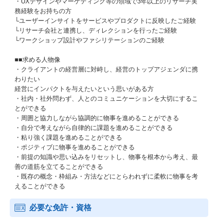
・UXデザインやマーケティング等の領域で3年以上のリサーチ実
務経験をお持ちの方
└ユーザーインサイトをサービスやプロダクトに反映したご経験
└リサーチ会社と連携し、ディレクションを行ったご経験
└ワークショップ設計やファシリテーションのご経験
■■求める人物像
・クライアントの経営層に対峙し、経営のトップアジェンダに携
わりたい
経営にインパクトを与えたいという思いがある方
・社内・社外問わず、人とのコミュニケーションを大切にするこ
とができる
・周囲と協力しながら協調的に物事を進めることができる
・自分で考えながら自律的に課題を進めることができる
・粘り強く課題を進めることができる
・ポジティブに物事を進めることができる
・前提の知識や思い込みをリセットし、物事を根本から考え、最
善の道筋を立てることができる
・既存の概念・枠組み・方法などにとらわれずに柔軟に物事を考
えることができる
必要な免許・資格