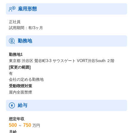
雇用形態
リサーチ結果が誰も使わない紙切れにならないように、実査にお
いてもクライアントを巻き込んだり
正社員
リサーチ結果をワークショップ形式でみっちり議論して咀嚼する
試用期間：有/3ヶ月
など、成果に結びつくまでをクライアントとともに並走します。
その時々の目的に応じて、戦略、ブランディング、サービスデザ
勤務地
インの指針となる方向性を示すための専門家として
さまざまなバックグラウンドと専門性を持ったメンバーとチーム
勤務地1
を組んでリサーチをリードします。
東京都 渋谷区 鶯谷町3-3 サウスゲート VORT渋谷South ２階
[変更の範囲]
今回はデザインリサーチのニーズの高まりを背景に、デザインリ
有
サーチャーとして、プロジェクトを牽引してくださる人材を募集
会社の定める勤務地
します。
受動喫煙対策
屋内全面禁煙
※探索型リサーチ「Insight Research（インサイトリサーチ）」の
リリースも参照ください。
給与
https://goodpatch.com/news/insight-research
Goodpatchのデザインリサーチャーとして働く魅力
想定年収
500
750
～
万円
・デザインリサーチャーによるファインディングスを様々な職種
月給