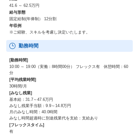
のメンバーと共創し、戦略〜サービスやプロダクトまで落とし込
41.6 ～ 62.5万円
むことができる
給与形態
・クライアントの経営層らと相対し、クライアントに気づきを与
固定給制(年俸制） 12分割
えて大胆な意思決定を後押しすることができる
年収例
・大企業からスタートアップまで多様なクライアントのプロジェ
※ご経験、スキルを考慮し決定いたします。
クトを幅広く経験できる
・リサーチプロセスをゼロから構築できる
勤務時間
・常にチャレンジ精神を持ち、新しい取り組みを試すことができ
る
[勤務時間]
10:00 ～ 19:00（実働：8時間00分） フレックス有 休憩時間：60
分
[平均残業時間]
30時間/月
[みなし残業]
基本給：31.7～47.6万円
みなし残業手当額：9.9～14.8万円
月のみなし時間：40.0時間
みなし時間超過時に別途残業代を支給：支給あり
[フレックスタイム]
有