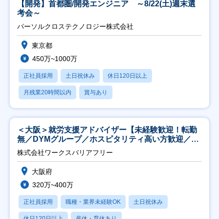
【開発】首都圏/開発エンジニア ～8/22(土)週末選
考会～
パーソルクロステクノロジー株式会社
東京都
450万~1000万
正社員採用
土日祝休み
休日120日以上
月残業20時間以内
賞与あり
＜大阪＞就労支援アドバイザー【未経験歓迎！転勤
無／DYMグループ／ホスピタリティ高い方歓迎／土
日祝】
株式会社ワークスバリアフリー
大阪府
320万~400万
正社員採用
職種・業界未経験OK
土日祝休み
休日120日以上
産休・育休あり