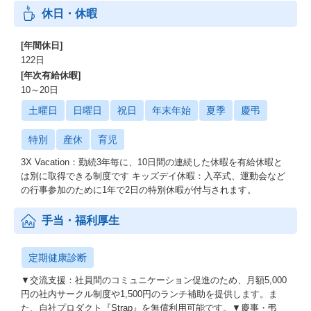
休日・休暇
[年間休日]
122日
[年次有給休暇]
10～20日
土曜日
日曜日
祝日
年末年始
夏季
慶弔
特別
産休
育児
3X Vacation：勤続3年毎に、10日間の連続した休暇を有給休暇と
は別に取得できる制度です キッズデイ休暇：入卒式、運動会など
の行事参加のために1年で2日の特別休暇が付与されます。
手当・福利厚生
定期健康診断
▼交流支援：社員間のコミュニケーション促進のため、月額5,000
円の社内サークル制度や1,500円のランチ補助を提供します。ま
た、自社プロダクト『Strap』を無償利用可能です。▼慶事・弔