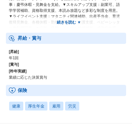
事：慶弔休暇・見舞金を支給。▼スキルアップ支援：副業可、語
学学習補助、資格取得支援、本読み放題など多彩な制度を用意。
▼ライフイベント支援：マタニティ関連補助、出産手当金、育児
復帰見舞金、各種休暇・勤務形態変更、介護支援、ベビーシッタ
ー券利用可能。▼病気・怪我：インフル接種補助、感染症休暇、
傷病見舞金、オンライン診療サービス等充実の制度あり。
昇給・賞与
[昇給]
年1回
[賞与]
[昨年実績]
業績に応じた決算賞与
保険
健康
厚生年金
雇用
労災