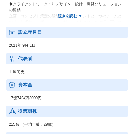
◆クライアントワーク：UIデザイン・設計・開発ソリューション
の提供
企画・コンセプト策定の段階からクライアントと一つのチームと
なり、UI設計・デザイン、ユーザーテストといった検証、更には
実装までを一気通貫して行います。
設立年月日
◆ReDesigner：デザイン会社によるデザイナー向けのキャリア支
援サービス
2011年 9月 1日
◆Strap：リモートコラボレーションの可能性を広げるクラウドワ
ークスペース
◆Prott：アプリやサービスのアイディアを素早く形にし、チーム
代表者
でのコラボレーションを円滑にするプロトタイピングツール
土屋尚史
資本金
17億7454万3000円
従業員数
225名 （平均年齢：29歳）