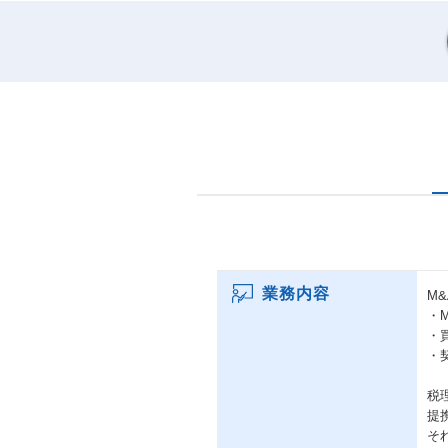
業務内容
M
・
・
・
税
提
そ