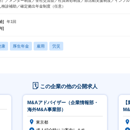
助）／メンター制度／全社交流会／社員表彰制度／部活動支援制度／インフル
ん検診補助／確定拠出年金制度（任意）
給]
年1回
与]
健康
厚生年金
雇用
労災
この企業の他の公開求人
M&Aアドバイザー（企業情報部・
【
海外M&A事業部）
M
東京都