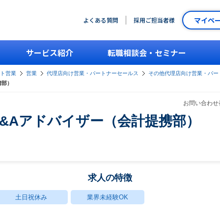
マイペ
よくある質問
採用ご担当者様
サービス紹介
転職相談会・セミナー
ント営業
営業
代理店向け営業・パートナーセールス
その他代理店向け営業・パー
携部）
お問い合わせ番
&Aアドバイザー（会計提携部）
求人の特徴
土日祝休み
業界未経験OK