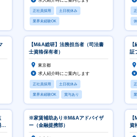
求人紹介時にご案内します
正社員採用
土日祝休み
業界未経験OK
休
マ
【M&A総研】法務担当者（司法書
【
士資格保有者）
証
ャ
東京都
求人紹介時にご案内します
正社員採用
土日祝休み
業界未経験OK
賞与あり
業
3
監
※家賃補助あり※M&Aアドバイザ
【
場企
ー（金融提携部）
資
ョン