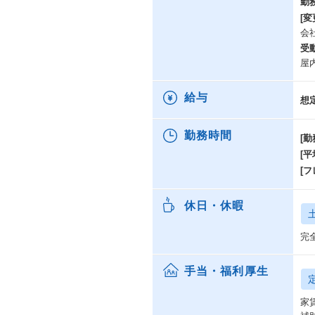
勤
[変
会
受
屋
給与
想
勤務時間
[勤
[
[
休日・休暇
完
手当・福利厚生
家