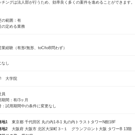
ッチングは法人部が行うため、効率良く多くの案件を進めることができます。
更の範囲：有
社の定める業務
営業経験（有形/無形、toC/toB問わず）
になし
学 大学院
社員
用期間：有/3ヶ月
考：試用期間中の条件に変更なし
務地1
東京都 千代田区 丸の内1-8-1 丸の内トラストタワーN館18F
務地2
大阪府 大阪市 北区大深町３−１ グランフロント大阪 タワーB 13階