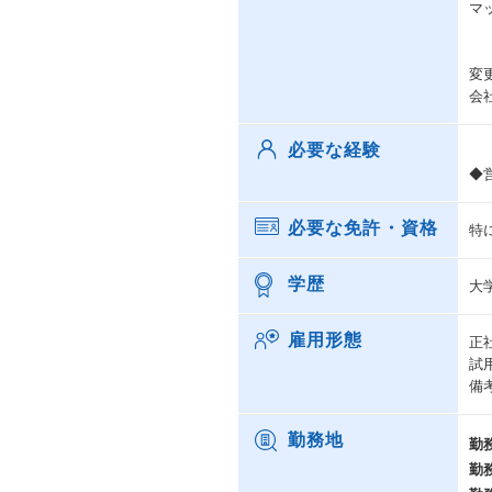
マ
変
会
必要な経験
◆
必要な免許・資格
特
学歴
大
雇用形態
正
試
備
勤務地
勤
勤