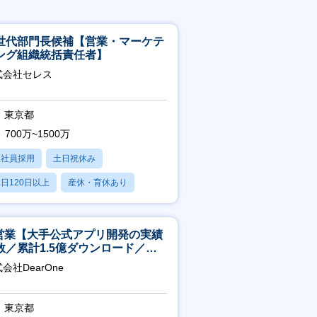
世代部門長候補【営業・マーケテ
ング組織統括責任者】
式会社セレス
東京都
700万~1500万
正社員採用
土日祝休み
日120日以上
産休・育休あり
賞与あり
T営業【大手公式アプリ開発の実績
数／累計1.5億ダウンロード／週4
モート／服装髪型自由】
会社DearOne
東京都