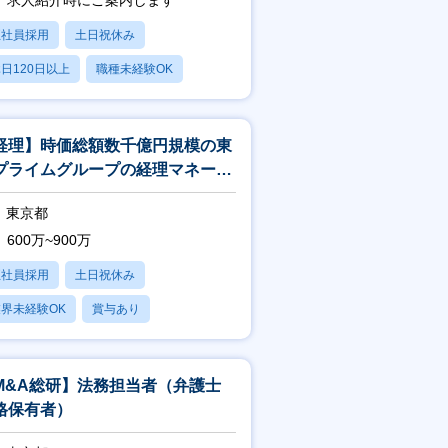
求人紹介時にご案内します
正社員採用
土日祝休み
日120日以上
職種未経験OK
経理】時価総額数千億円規模の東
プライムグループの経理マネージ
ー候補
東京都
600万~900万
正社員採用
土日祝休み
界未経験OK
賞与あり
0代におすすめ
M&A総研】法務担当者（弁護士
格保有者）