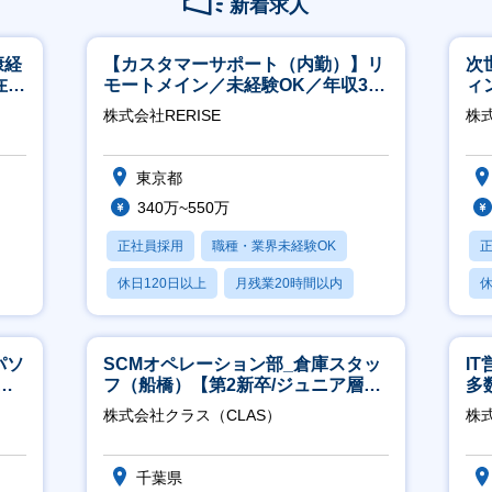
新着求人
康経
【カスタマーサポート（内勤）】リ
次
在宅
モートメイン／未経験OK／年収340
ィ
万～／年間休日125日
株式会社RERISE
株
東京都
340万~550万
正社員採用
職種・業界未経験OK
休日120日以上
月残業20時間以内
休
賞与あり
パソ
SCMオペレーション部_倉庫スタッ
I
実
フ（船橋）【第2新卒/ジュニア層歓
多
迎】
リ
株式会社クラス（CLAS）
株式
千葉県