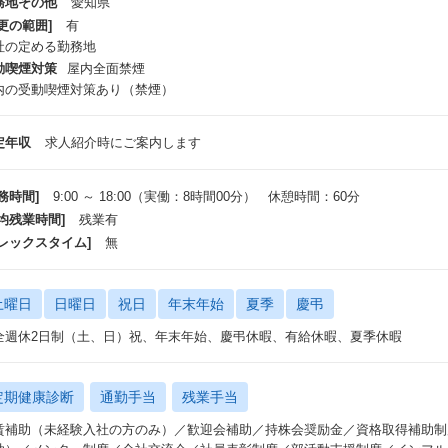
務地その他
愛知県
更の範囲]
有
社の定める勤務地
動喫煙対策
屋内全面禁煙
内の受動喫煙対策あり（禁煙）
定年収
求人紹介時にご案内します
務時間]
9:00 ～ 18:00（実働：8時間00分） 休憩時間：60分
平均残業時間]
残業有
フレックスタイム]
無
土曜日
日曜日
祝日
年末年始
夏季
慶弔
全週休2日制（土、日）祝、年末年始、慶弔休暇、有給休暇、夏季休暇
定期健康診断
通勤手当
残業手当
賃補助（未経験入社の方のみ）／歓迎会補助／持株会奨励金／資格取得補助制