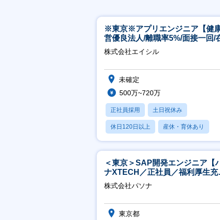
※東京※アプリエンジニア【健
営優良法人/離職率5%/面接一回/
有/完休2日/上流案件多数】
株式会社エイシル
未確定
500万~720万
正社員採用
土日祝休み
休日120日以上
産休・育休あり
月残業20時間以内
＜東京＞SAP開発エンジニア【
ナXTECH／正社員／福利厚生充
◎】
株式会社パソナ
東京都